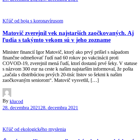
Kľúč od boja s koronavírusom
Matovič zverejnil vek najstarších zaočkovaných. Aj
ľudia s takýmto vekom sú v jeho zozname
Minister financií Igor Matovič, ktorý ako prvý prišiel s nápadom
finančne odmeňovať ľudí nad 60 rokov po vakcinácii proti
COVOD-19, zverejnil mená ľudí, ktorí dostanú prvé šeky. V statuse
s názvom 300 eur na ceste k našim najstarším informoval, že pošta
„začala s distribúciou prvých 20-tisíc listov so šekmi k našim
zaočkovaným seniorom“. Matovič vysvetlil, […]
By
klucod
28. decembra 2021
28. decembra 2021
Kľúč od ekologického myslenia