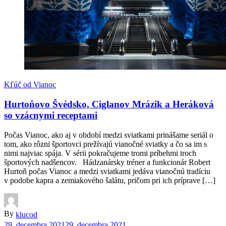
Kľúč od Vianoc
Hurtoňovo Švédsko, Ciglanov Mrázik a Heráková
so vzácnymi receptami
Počas Vianoc, ako aj v období medzi sviatkami prinášame seriál o
tom, ako rôzni športovci prežívajú vianočné sviatky a čo sa im s
nimi najviac spája. V sérii pokračujeme tromi príbehmi troch
športových nadšencov. Hádzanársky tréner a funkcionár Robert
Hurtoň počas Vianoc a medzi sviatkami jedáva vianočnú tradíciu
v podobe kapra a zemiakového šalátu, pričom pri ich príprave […]
By
klucod
29. decembra 2021
29. decembra 2021