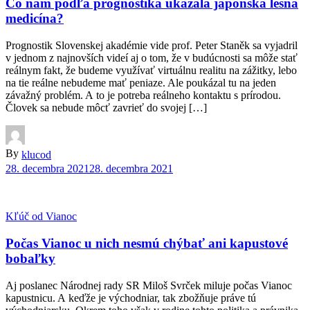
Čo nám podľa prognostika ukázala japonská lesná
medicína?
Prognostik Slovenskej akadémie vide prof. Peter Staněk sa vyjadril
v jednom z najnovších videí aj o tom, že v budúcnosti sa môže stať
reálnym fakt, že budeme využívať virtuálnu realitu na zážitky, lebo
na tie reálne nebudeme mať peniaze. Ale poukázal tu na jeden
závažný problém. A to je potreba reálneho kontaktu s prírodou.
Človek sa nebude môcť zavrieť do svojej […]
By
klucod
28. decembra 2021
28. decembra 2021
Kľúč od Vianoc
Počas Vianoc u nich nesmú chýbať ani kapustové
bobaľky
Aj poslanec Národnej rady SR Miloš Svrček miluje počas Vianoc
kapustnicu. A keďže je východniar, tak zbožňuje práve tú