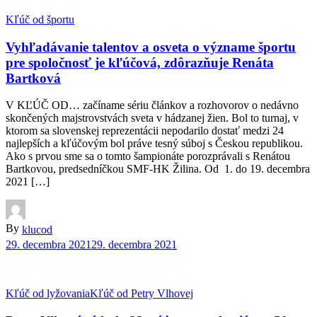
Kľúč od športu
Vyhľadávanie talentov a osveta o význame športu
pre spoločnosť je kľúčová, zdôrazňuje Renáta
Bartková
V KĽÚČ OD… začíname sériu článkov a rozhovorov o nedávno
skončených majstrovstvách sveta v hádzanej žien. Bol to turnaj, v
ktorom sa slovenskej reprezentácii nepodarilo dostať medzi 24
najlepších a kľúčovým bol práve tesný súboj s Českou republikou.
Ako s prvou sme sa o tomto šampionáte porozprávali s Renátou
Bartkovou, predsedníčkou SMF-HK Žilina. Od 1. do 19. decembra
2021 […]
By
klucod
29. decembra 2021
29. decembra 2021
Kľúč od lyžovania
Kľúč od Petry Vlhovej