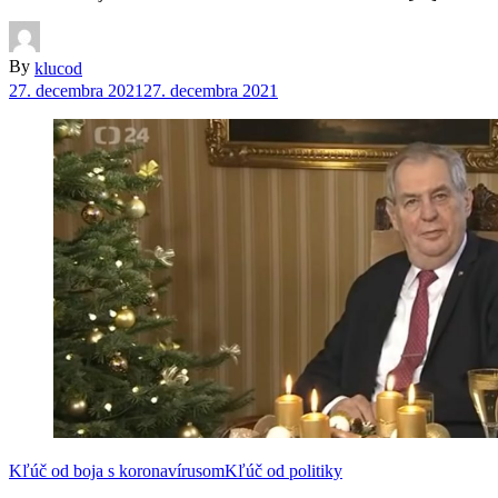
By
klucod
27. decembra 2021
27. decembra 2021
Kľúč od boja s koronavírusom
Kľúč od politiky