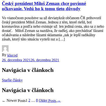
Český prezident Miloš Zeman chce povinné
očkovanie. Vedú ho k tomu tieto dôvody
Vo vianočnom posolstve sa už deviatykrát občanom ČR prihovoril
český prezident Miloš Zeman. Jednou z tém, ktoré riešil, bol
koronavírus a podľa neho existuje už len jediná cesta, ako sa z neho
dostať. Miloš Zeman sa nazdáva, že radšej, ako prechádzať fázami
očakávania a následne fázami sklamania „tak je lepší radikálny
zásah, ktorý túto situáciu vyrieši raz a […]
By
klucod
26. decembra 2021
26. decembra 2021
Navigácia v článkoch
Staršie články
Navigácia v článkoch
2
8
Older
Newer
1
…
→
←
Posts
Posts