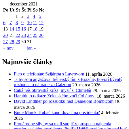
december 2021
Po
Ut
St
Št
Pi
So
Ne
1
2
3
4
5
6
7
8
9
10
11
12
13
14
15
16
17
18
19
20
21
22
23
24
25
26
27
28
29
30
31
« nov
jan »
Najnovšie články
Fico o telefonáte Szijártóa s Lavrovom
11. apríla 2026
Ja by som angažoval trénerský tím z Brazílie, hovorí bývalý
rozhodca o náhrade za Calzonu
29. marca 2026
Čaká nás obrovská kríza, myslí si Chmelár
28. marca 2026
Harabin o odkaze Zelenského voči Orbánovi
18. marca 2026
David Lindtner po rozsudku nad Danielom Bombicom
18.
marca 2026
Bude Marek Trubač kandidovať na prezidenta?
4. februára
2026
Pronárodné sily by sa mali spojiť v prospech nájdenia
proslovenského prezidenta. Podľa Hriňákovej by ním mal byť