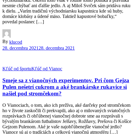
východniarsku. Okrem toho však v rodine tohto politika a právnika
nesmie chýbať ani ďalšie jedlo. A aj Miloš Svrček sám pridáva ruku
k dielu. „Varím tradičnú východniarsku kapustnicu kde sú huby,
domáce klobásy a údené mäso. Taktiež kapustové bobaľky,“
povedal poslanec […]
By
klucod
28. decembra 2021
28. decembra 2021
Kľúč od športu
Kľúč od Vianoc
Smeje sa z vianočných experimentov. Pri čom Gejza
Pulen nešetrí cukrom a aké brankárske rukavice si
našiel pod stromčekom?
O Vianociach, o tom, ako ich prežíva, aké darčeky pod stromčekom
ho v živote zaskočili či prekvapili, ako aj o milovaných sviatočných
rozprávkach či obľúbenej vianočnej dobrote sme aa rozprávali s
bývalým brankárom futbalistov Jelšavy, Rožňavy, Prešova či Košíce
Gejzom Pulenom. Aké je vaše najobľúbenejšie vianočné jedlo?
Vianoce sú aj o tradíciách a celkovú vianočnú atmosféru […]