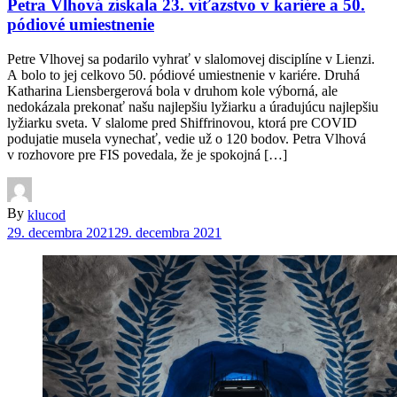
Petra Vlhová získala 23. víťazstvo v kariére a 50.
pódiové umiestnenie
Petre Vlhovej sa podarilo vyhrať v slalomovej disciplíne v Lienzi.
A bolo to jej celkovo 50. pódiové umiestnenie v kariére. Druhá
Katharina Liensbergerová bola v druhom kole výborná, ale
nedokázala prekonať našu najlepšiu lyžiarku a úradujúcu najlepšiu
lyžiarku sveta. V slalome pred Shiffrinovou, ktorá pre COVID
podujatie musela vynechať, vedie už o 120 bodov. Petra Vlhová
v rozhovore pre FIS povedala, že je spokojná […]
By
klucod
29. decembra 2021
29. decembra 2021