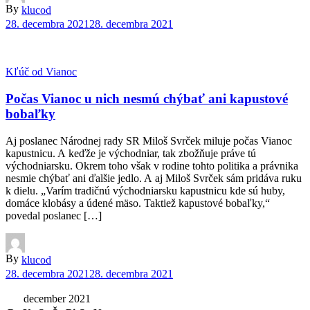
By
klucod
28. decembra 2021
28. decembra 2021
Kľúč od Vianoc
Počas Vianoc u nich nesmú chýbať ani kapustové
bobaľky
Aj poslanec Národnej rady SR Miloš Svrček miluje počas Vianoc
kapustnicu. A keďže je východniar, tak zbožňuje práve tú
východniarsku. Okrem toho však v rodine tohto politika a právnika
nesmie chýbať ani ďalšie jedlo. A aj Miloš Svrček sám pridáva ruku
k dielu. „Varím tradičnú východniarsku kapustnicu kde sú huby,
domáce klobásy a údené mäso. Taktiež kapustové bobaľky,“
povedal poslanec […]
By
klucod
28. decembra 2021
28. decembra 2021
december 2021