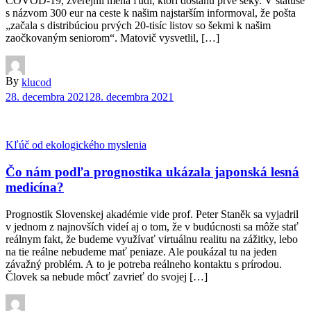
COVOD-19, zverejnil mená ľudí, ktorí dostanú prvé šeky. V statuse
s názvom 300 eur na ceste k našim najstarším informoval, že pošta
„začala s distribúciou prvých 20-tisíc listov so šekmi k našim
zaočkovaným seniorom“. Matovič vysvetlil, […]
By
klucod
28. decembra 2021
28. decembra 2021
Kľúč od ekologického myslenia
Čo nám podľa prognostika ukázala japonská lesná
medicína?
Prognostik Slovenskej akadémie vide prof. Peter Staněk sa vyjadril
v jednom z najnovších videí aj o tom, že v budúcnosti sa môže stať
reálnym fakt, že budeme využívať virtuálnu realitu na zážitky, lebo
na tie reálne nebudeme mať peniaze. Ale poukázal tu na jeden
závažný problém. A to je potreba reálneho kontaktu s prírodou.
Človek sa nebude môcť zavrieť do svojej […]