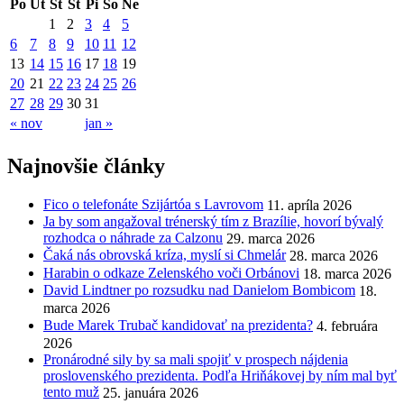
Po
Ut
St
Št
Pi
So
Ne
1
2
3
4
5
6
7
8
9
10
11
12
13
14
15
16
17
18
19
20
21
22
23
24
25
26
27
28
29
30
31
« nov
jan »
Najnovšie články
Fico o telefonáte Szijártóa s Lavrovom
11. apríla 2026
Ja by som angažoval trénerský tím z Brazílie, hovorí bývalý
rozhodca o náhrade za Calzonu
29. marca 2026
Čaká nás obrovská kríza, myslí si Chmelár
28. marca 2026
Harabin o odkaze Zelenského voči Orbánovi
18. marca 2026
David Lindtner po rozsudku nad Danielom Bombicom
18.
marca 2026
Bude Marek Trubač kandidovať na prezidenta?
4. februára
2026
Pronárodné sily by sa mali spojiť v prospech nájdenia
proslovenského prezidenta. Podľa Hriňákovej by ním mal byť
tento muž
25. januára 2026