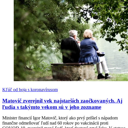
Kľúč od boja s koronavírusom
Matovič zverejnil vek najstarších zaočkovaných. Aj
ľudia s takýmto vekom sú v jeho zozname
Minister financií Igor Matovič, ktorý ako prvý prišiel s nápadom
finančne odmeňovať ľudí nad 60 rokov po vakcinácii proti