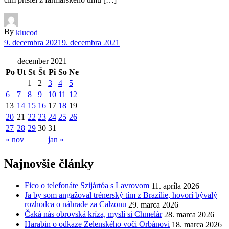
By
klucod
9. decembra 2021
9. decembra 2021
december 2021
Po
Ut
St
Št
Pi
So
Ne
1
2
3
4
5
6
7
8
9
10
11
12
13
14
15
16
17
18
19
20
21
22
23
24
25
26
27
28
29
30
31
« nov
jan »
Najnovšie články
Fico o telefonáte Szijártóa s Lavrovom
11. apríla 2026
Ja by som angažoval trénerský tím z Brazílie, hovorí bývalý
rozhodca o náhrade za Calzonu
29. marca 2026
Čaká nás obrovská kríza, myslí si Chmelár
28. marca 2026
Harabin o odkaze Zelenského voči Orbánovi
18. marca 2026