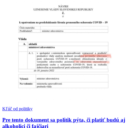
Kľúč od politiky
Pre tento dokument sa politik pýta, či platiť budú aj
alkoholici či fajčiari