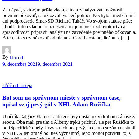
Za nápad, s ktorým prišla vláda, a teda zanalyzovať možnosti
povinne očkovať, sa už ozvali viacerí politici. Nechýbal medzi nimi
ani podpredseda Smer-SD Richard Takáč. Vo svojom statuse píše:
„Podľa tohto vládneho uznesenia majú ministri zdravotníctva a
spravodlivosti pripraviť analýzu na zavedenie povinného očkovania.
A ten, kto sa zaočkovať odmietne a Covid dostane, liečbu si […]
By
klucod
9. decembra 2021
9. decembra 2021
kľúč od hokeja
Bol som na správnom mieste v správnom čase,
opísal svoj prvý gól v NHL Adam Ružička
Útočník Calgary Flames sa do zostavy dostal už v druhom zápase za
sebou. Oba mali pre tím z Alberty trpkú príchuť, ale pre Ružičku to
boli špecifické duely. Prvý z nich bol prvý, keď túto sezónu nastúpil
v NHL. A ten druhý bol tiež významný, lebo mohol potvrdiť to, s
čím prišiel z farmárskeho tímu […]