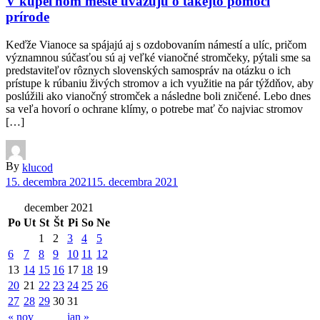
V kúpeľnom meste uvažujú o takejto pomoci
prírode
Keďže Vianoce sa spájajú aj s ozdobovaním námestí a ulíc, pričom
významnou súčasťou sú aj veľké vianočné stromčeky, pýtali sme sa
predstaviteľov rôznych slovenských samospráv na otázku o ich
prístupe k rúbaniu živých stromov a ich využitie na pár týždňov, aby
poslúžili ako vianočný stromček a následne boli zničené. Lebo dnes
sa veľa hovorí o ochrane klímy, o potrebe mať čo najviac stromov
[…]
By
klucod
15. decembra 2021
15. decembra 2021
december 2021
Po
Ut
St
Št
Pi
So
Ne
1
2
3
4
5
6
7
8
9
10
11
12
13
14
15
16
17
18
19
20
21
22
23
24
25
26
27
28
29
30
31
« nov
jan »