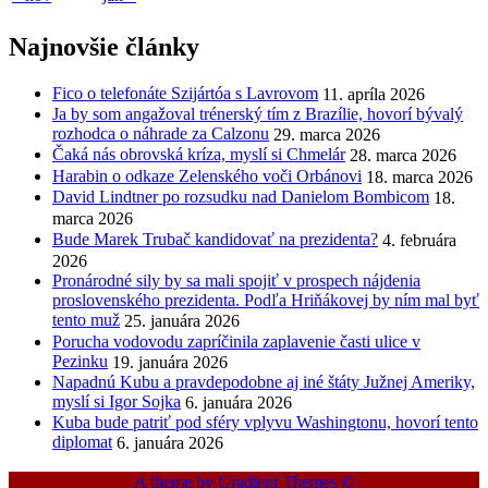
Najnovšie články
Fico o telefonáte Szijártóa s Lavrovom
11. apríla 2026
Ja by som angažoval trénerský tím z Brazílie, hovorí bývalý
rozhodca o náhrade za Calzonu
29. marca 2026
Čaká nás obrovská kríza, myslí si Chmelár
28. marca 2026
Harabin o odkaze Zelenského voči Orbánovi
18. marca 2026
David Lindtner po rozsudku nad Danielom Bombicom
18.
marca 2026
Bude Marek Trubač kandidovať na prezidenta?
4. februára
2026
Pronárodné sily by sa mali spojiť v prospech nájdenia
proslovenského prezidenta. Podľa Hriňákovej by ním mal byť
tento muž
25. januára 2026
Porucha vodovodu zapríčinila zaplavenie časti ulice v
Pezinku
19. januára 2026
Napadnú Kubu a pravdepodobne aj iné štáty Južnej Ameriky,
myslí si Igor Sojka
6. januára 2026
Kuba bude patriť pod sféry vplyvu Washingtonu, hovorí tento
diplomat
6. januára 2026
A theme by Gradient Themes ©