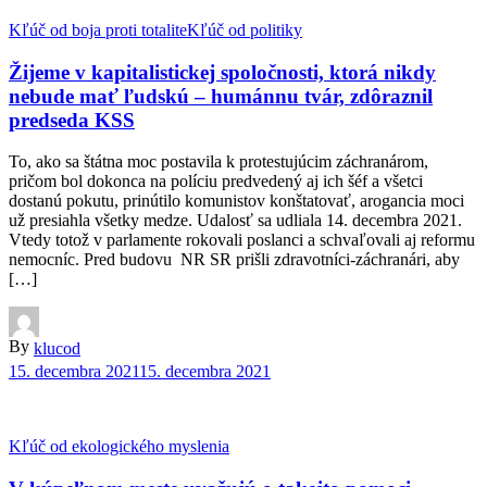
Kľúč od boja proti totalite
Kľúč od politiky
Žijeme v kapitalistickej spoločnosti, ktorá nikdy
nebude mať ľudskú – humánnu tvár, zdôraznil
predseda KSS
To, ako sa štátna moc postavila k protestujúcim záchranárom,
pričom bol dokonca na políciu predvedený aj ich šéf a všetci
dostanú pokutu, prinútilo komunistov konštatovať, arogancia moci
už presiahla všetky medze. Udalosť sa udliala 14. decembra 2021.
Vtedy totož v parlamente rokovali poslanci a schvaľovali aj reformu
nemocníc. Pred budovu NR SR prišli zdravotníci-záchranári, aby
[…]
By
klucod
15. decembra 2021
15. decembra 2021
Kľúč od ekologického myslenia