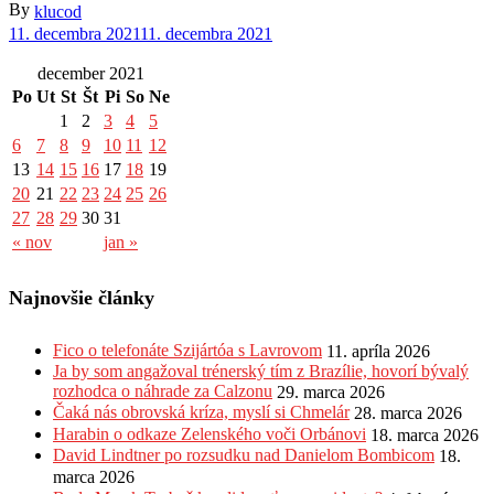
By
klucod
11. decembra 2021
11. decembra 2021
december 2021
Po
Ut
St
Št
Pi
So
Ne
1
2
3
4
5
6
7
8
9
10
11
12
13
14
15
16
17
18
19
20
21
22
23
24
25
26
27
28
29
30
31
« nov
jan »
Najnovšie články
Fico o telefonáte Szijártóa s Lavrovom
11. apríla 2026
Ja by som angažoval trénerský tím z Brazílie, hovorí bývalý
rozhodca o náhrade za Calzonu
29. marca 2026
Čaká nás obrovská kríza, myslí si Chmelár
28. marca 2026
Harabin o odkaze Zelenského voči Orbánovi
18. marca 2026
David Lindtner po rozsudku nad Danielom Bombicom
18.
marca 2026