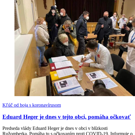
Kľúč od boja s koronavírusom
Eduard Heger je dnes v tejto obci, pomáha očkovať
Predseda vlády Eduard Heger je dnes v obci v blízkosti
Ružomberka. Pomáha tu s očkovaním proti COVID-19. Informuje o