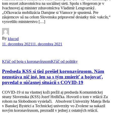
tom rezort zdravotníctva na sociálnej sieti. Spolu s Hegerom je v
Ivachnovej aj minister zdravotníctva Vladimír Lengvarský.
„Očkovacia mobilizácia Darujme si Vianoce je spustená. Pre
záujemcov sú na celom Slovensku pripravené desiatky tisíc vakcín,“
vysvetlilo ministerstvo […]
By
klucod
11. decembra 2021
11. decembra 2021
Kľúč od boja s koronavírusom
Kľúč od politiky
Predseda KSS si tiež prešiel koronavírusom. Nám
nezostáva nič iné, len sa s tým zmieriť a bojovať,
povedal o súčasnej situácii s COVID-19
COVID-19 si na vlastnej koži prežil aj predseda Komunistickej
strany Slovenska (KSS) Jozef Hrdlička. Hovoril o tom v relácii Za
rohom na Slobodnom vysielači. Absolvent Univerzity Mateja Bela
v Banskej Bystrici a Technickej univerzity vo Zvolene sa nakazil
novým koronavírusom, prezradil v jednej z ostatných relácií.