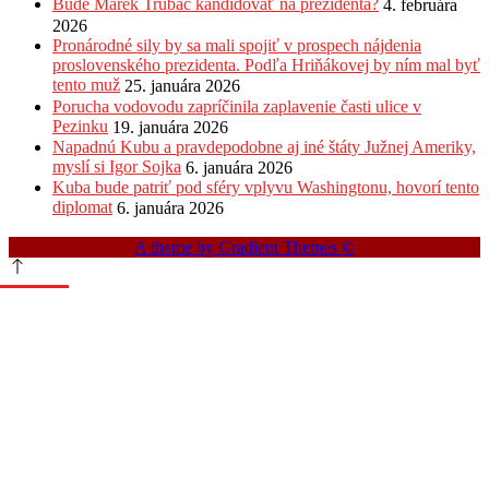
Bude Marek Trubač kandidovať na prezidenta?
4. februára
2026
Pronárodné sily by sa mali spojiť v prospech nájdenia
proslovenského prezidenta. Podľa Hriňákovej by ním mal byť
tento muž
25. januára 2026
Porucha vodovodu zapríčinila zaplavenie časti ulice v
Pezinku
19. januára 2026
Napadnú Kubu a pravdepodobne aj iné štáty Južnej Ameriky,
myslí si Igor Sojka
6. januára 2026
Kuba bude patriť pod sféry vplyvu Washingtonu, hovorí tento
diplomat
6. januára 2026
A theme by Gradient Themes ©