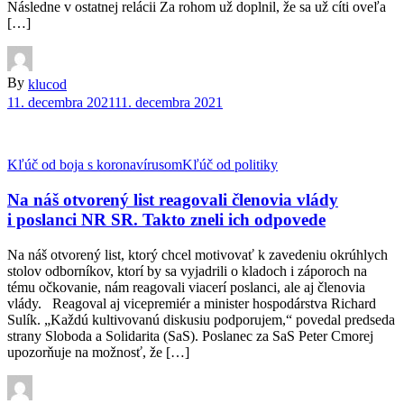
Následne v ostatnej relácii Za rohom už doplnil, že sa už cíti oveľa
[…]
By
klucod
11. decembra 2021
11. decembra 2021
Kľúč od boja s koronavírusom
Kľúč od politiky
Na náš otvorený list reagovali členovia vlády
i poslanci NR SR. Takto zneli ich odpovede
Na náš otvorený list, ktorý chcel motivovať k zavedeniu okrúhlych
stolov odborníkov, ktorí by sa vyjadrili o kladoch i záporoch na
tému očkovanie, nám reagovali viacerí poslanci, ale aj členovia
vlády. Reagoval aj vicepremiér a minister hospodárstva Richard
Sulík. „Každú kultivovanú diskusiu podporujem,“ povedal predseda
strany Sloboda a Solidarita (SaS). Poslanec za SaS Peter Cmorej
upozorňuje na možnosť, že […]