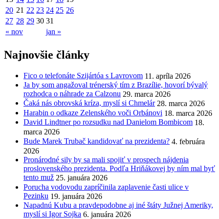
20
21
22
23
24
25
26
27
28
29
30
31
« nov
jan »
Najnovšie články
Fico o telefonáte Szijártóa s Lavrovom
11. apríla 2026
Ja by som angažoval trénerský tím z Brazílie, hovorí bývalý
rozhodca o náhrade za Calzonu
29. marca 2026
Čaká nás obrovská kríza, myslí si Chmelár
28. marca 2026
Harabin o odkaze Zelenského voči Orbánovi
18. marca 2026
David Lindtner po rozsudku nad Danielom Bombicom
18.
marca 2026
Bude Marek Trubač kandidovať na prezidenta?
4. februára
2026
Pronárodné sily by sa mali spojiť v prospech nájdenia
proslovenského prezidenta. Podľa Hriňákovej by ním mal byť
tento muž
25. januára 2026
Porucha vodovodu zapríčinila zaplavenie časti ulice v
Pezinku
19. januára 2026
Napadnú Kubu a pravdepodobne aj iné štáty Južnej Ameriky,
myslí si Igor Sojka
6. januára 2026