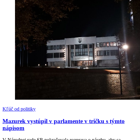
Kľúč od politiky
Mazurek vystúpil v parlamente v tričku s týmto
nápisom
V Národnej rade SR pokračovala rozprava o návrhu, aby sa