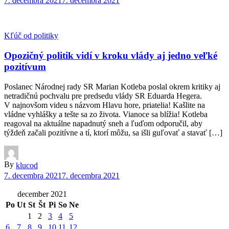
7. decembra 2021
7. decembra 2021
Kľúč od politiky
Opozičný politik vidí v kroku vlády aj jedno veľké
pozitívum
Poslanec Národnej rady SR Marian Kotleba poslal okrem kritiky aj
netradičnú pochvalu pre predsedu vlády SR Eduarda Hegera.
V najnovšom videu s názvom Hlavu hore, priatelia! Kašlite na
vládne vyhlášky a tešte sa zo života. Vianoce sa blížia! Kotleba
reagoval na aktuálne napadnutý sneh a ľuďom odporučil, aby
týždeň začali pozitívne a tí, ktorí môžu, sa išli guľovať a stavať […]
By
klucod
7. decembra 2021
7. decembra 2021
december 2021
Po
Ut
St
Št
Pi
So
Ne
1
2
3
4
5
6
7
8
9
10
11
12