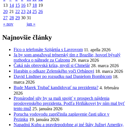
13
14
15
16
17
18
19
20
21
22
23
24
25
26
27
28
29
30
31
« nov
jan »
Najnovšie články
Fico o telefonáte Szijártóa s Lavrovom
11. apríla 2026
Ja by som angažoval trénerský tím z Brazílie, hovorí bývalý
rozhodca o náhrade za Calzonu
29. marca 2026
Čaká nás obrovská kríza, myslí si Chmelár
28. marca 2026
Harabin o odkaze Zelenského voči Orbánovi
18. marca 2026
David Lindtner po rozsudku nad Danielom Bombicom
18.
marca 2026
Bude Marek Trubač kandidovať na prezidenta?
4. februára
2026
Pronárodné sily by sa mali spojiť v prospech nájdenia
proslovenského prezidenta. Podľa Hriňákovej by ním mal byť
tento muž
25. januára 2026
Porucha vodovodu zapríčinila zaplavenie časti ulice v
Pezinku
19. januára 2026
Napadnú Kubu a pravdepodobne aj iné štáty Južnej Ameriky,