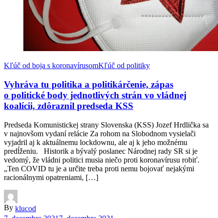
Kľúč od boja s koronavírusom
Kľúč od politiky
Vyhráva tu politika a politikárčenie, zápas
o politické body jednotlivých strán vo vládnej
koalícii, zdôraznil predseda KSS
Predseda Komunistickej strany Slovenska (KSS) Jozef Hrdlička sa
v najnovšom vydaní relácie Za rohom na Slobodnom vysielači
vyjadril aj k aktuálnemu lockdownu, ale aj k jeho možnému
predĺženiu. Historik a bývalý poslanec Národnej rady SR si je
vedomý, že vládni politici musia niečo proti koronavírusu robiť.
„Ten COVID tu je a určite treba proti nemu bojovať nejakými
racionálnymi opatreniami, […]
By
klucod