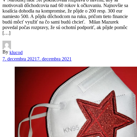
motivovali dôchodcovia nad 60 rokov k očkovaniu. Najnovšie sa
koalícia dohodla na kompromise, že pôjde o 200 resp. 300 eur
namiesto 500. A pôjdu dôchodcom na ruku, pričom tieto financie
budú môcť využiť na čo sami budú chcieť. Milan Mazurek
povedal počas rozpravy, že sú ochotní podporiť, ak pôjde pomôc
[…]
By
klucod
7. decembra 2021
7. decembra 2021