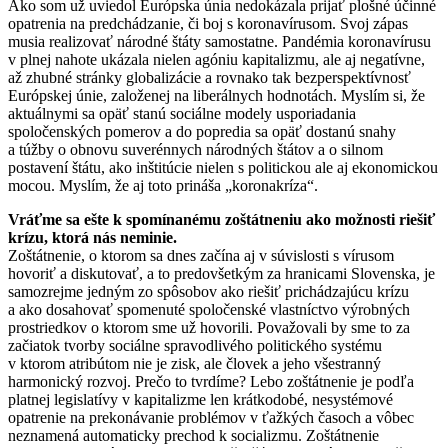
Ako som už uviedol Európska únia nedokázala prijať plošné účinné
opatrenia na predchádzanie, či boj s koronavírusom. Svoj zápas
musia realizovať národné štáty samostatne. Pandémia koronavírusu
v plnej nahote ukázala nielen agóniu kapitalizmu, ale aj negatívne,
až zhubné stránky globalizácie a rovnako tak bezperspektívnosť
Európskej únie, založenej na liberálnych hodnotách. Myslím si, že
aktuálnymi sa opäť stanú sociálne modely usporiadania
spoločenských pomerov a do popredia sa opäť dostanú snahy
a túžby o obnovu suverénnych národných štátov a o silnom
postavení štátu, ako inštitúcie nielen s politickou ale aj ekonomickou
mocou. Myslím, že aj toto prináša „koronakríza“.
Vráťme sa ešte k spomínanému zoštátneniu ako možnosti riešiť
krízu, ktorá nás neminie.
Zoštátnenie, o ktorom sa dnes začína aj v súvislosti s vírusom
hovoriť a diskutovať, a to predovšetkým za hranicami Slovenska, je
samozrejme jedným zo spôsobov ako riešiť prichádzajúcu krízu
a ako dosahovať spomenuté spoločenské vlastníctvo výrobných
prostriedkov o ktorom sme už hovorili. Považovali by sme to za
začiatok tvorby sociálne spravodlivého politického systému
v ktorom atribútom nie je zisk, ale človek a jeho všestranný
harmonický rozvoj. Prečo to tvrdíme? Lebo zoštátnenie je podľa
platnej legislatívy v kapitalizme len krátkodobé, nesystémové
opatrenie na prekonávanie problémov v ťažkých časoch a vôbec
neznamená automaticky prechod k socializmu. Zoštátnenie