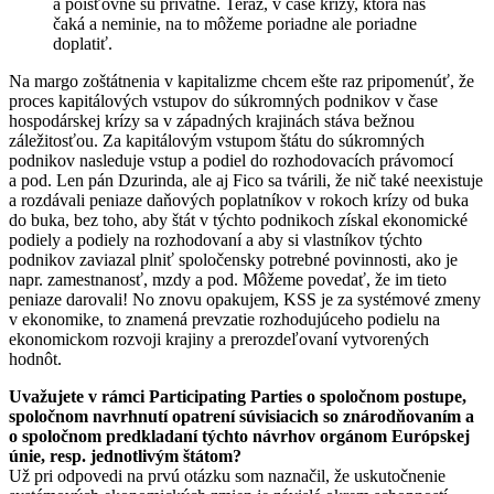
a poisťovne sú privátne. Teraz, v čase krízy, ktorá nás
čaká a neminie, na to môžeme poriadne ale poriadne
doplatiť.
Na margo zoštátnenia v kapitalizme chcem ešte raz pripomenúť, že
proces kapitálových vstupov do súkromných podnikov v čase
hospodárskej krízy sa v západných krajinách stáva bežnou
záležitosťou. Za kapitálovým vstupom štátu do súkromných
podnikov nasleduje vstup a podiel do rozhodovacích právomocí
a pod. Len pán Dzurinda, ale aj Fico sa tvárili, že nič také neexistuje
a rozdávali peniaze daňových poplatníkov v rokoch krízy od buka
do buka, bez toho, aby štát v týchto podnikoch získal ekonomické
podiely a podiely na rozhodovaní a aby si vlastníkov týchto
podnikov zaviazal plniť spoločensky potrebné povinnosti, ako je
napr. zamestnanosť, mzdy a pod. Môžeme povedať, že im tieto
peniaze darovali! No znovu opakujem, KSS je za systémové zmeny
v ekonomike, to znamená prevzatie rozhodujúceho podielu na
ekonomickom rozvoji krajiny a prerozdeľovaní vytvorených
hodnôt.
Uvažujete v rámci Participating Parties o spoločnom postupe,
spoločnom navrhnutí opatrení súvisiacich so znárodňovaním a
o spoločnom predkladaní týchto návrhov orgánom Európskej
únie, resp. jednotlivým štátom?
Už pri odpovedi na prvú otázku som naznačil, že uskutočnenie