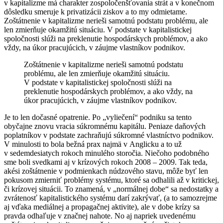
v kapitalizme má charakter zospoločenšťovania strát a v konečnom
dôsledku smeruje k privatizácii ziskov a to my odmietame.
Zoštátnenie v kapitalizme nerieši samotnú podstatu problému, ale
len zmierňuje okamžitú situáciu. V podstate v kapitalistickej
spoločnosti slúži na preklenutie hospodárskych problémov, a ako
vždy, na úkor pracujúcich, v záujme vlastníkov podnikov.
Zoštátnenie v kapitalizme nerieši samotnú podstatu
problému, ale len zmierňuje okamžitú situáciu.
V podstate v kapitalistickej spoločnosti slúži na
preklenutie hospodárskych problémov, a ako vždy, na
úkor pracujúcich, v záujme vlastníkov podnikov.
Je to len dočasné opatrenie. Po „vyliečení“ podniku sa tento
obyčajne znovu vracia súkromnému kapitálu. Peniaze daňových
poplatníkov v podstate zachraňujú súkromné vlastníctvo podnikov.
V minulosti to bola bežná prax najmä v Anglicku a to už
v sedemdesiatych rokoch minulého storočia. Niečoho podobného
sme boli svedkami aj v krízových rokoch 2008 – 2009. Tak teda,
akési zoštátnenie v podmienkach núdzového stavu, môže byť len
pokusom zmierniť problémy systému, ktoré sa odhalili až v kritickej,
či krízovej situácii. To znamená, v „normálnej dobe“ sa nedostatky a
zvrátenosť kapitalistického systému darí zakrývať, (a to samozrejme
aj vďaka mediálnej a propagačnej aktivite), ale v dobe krízy sa
pravda odhaľuje v značnej nahote. No aj napriek uvedenému