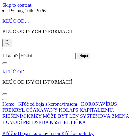
Skip to content
Po. aug 10th, 2026
KĽÚČ OD…
KĽÚČ OD INÝCH INFORMÁCIÍ
'
Hľadať:
KĽÚČ OD…
KĽÚČ OD INÝCH INFORMÁCIÍ
Home
Kľúč od boja s koronavírusom
KORONAVÍRUS
PREKRYL OČAKÁVANÝ KOLAPS KAPITALIZMU.
RIEŠENÍM KRÍZY MÔŽE BYŤ LEN SYSTÉMOVÁ ZMENA,
HOVORÍ PREDSEDA KSS HRDLIČKA
Kľúč od boja s koronavírusom
Kľúč od politiky