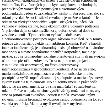
systémových ekonomických zmien je závislé okrem schopností
vnútorného, či vnútorných politických subjektov, na vhodných,
predovšetkým vonkajších politických a ekonomických
podmienkach. Jeden zo zakladateľov nášho hnutia pred viac ako
sto
rokmi povedal, že socialistickú revolúciu je možné uskutočniť len
odrazu vo všetkých vyspelých kapitalistických krajinách. Ak
vznikne v jednej krajine, bude ekonomicky a vojensky potlačená.
V priebehu dejín sa táto myšlienka aj deformovala, aj doba sa
zasadne zmenila. Tým nechcem vyčítať nedočkavosť
a nekoordinovanosť postupov organizátorom revolúcií. Aj v tomto
prípade život sa stal objektívnym arbitrom konania. Keď je kapitál
internacionalizovaný, je nadnárodný, existujú obrovské nadnárodné
monopoly a hlavne nadnárodné finančné korporácie, tak nie je
možné, aby sa pronárodné, sociálne orientované sily hrali na svojom
národnom piesočku izolovane. Tu sa naplno musí prejaviť,
v minulosti tak ospevovaný, no často deformovaný
internacionalizmus v geopolitickom kontexte. Aby sa tak stalo,
musia medzinárodné organizácie a celé komunistické hnutie,
postúpiť na vyšší stupeň všestrannej spolupráce a musia nájsť nový
systém riadenia tejto činnosti. No a v tomto smere je práce vyše
hlavy. To ale neznamená, že by sme mali čakať so založenými
rukami. Práve naopak, musíme využiť všetky možnosti na to, aby
sme sa približovali evolučnou cestou k cieľu. Povedané inými
slovami: musíme hromadiť evolučnou cestou podmienky na to, aby
vznikla revolúcia. Mám na mysli revolúciu v myslení a