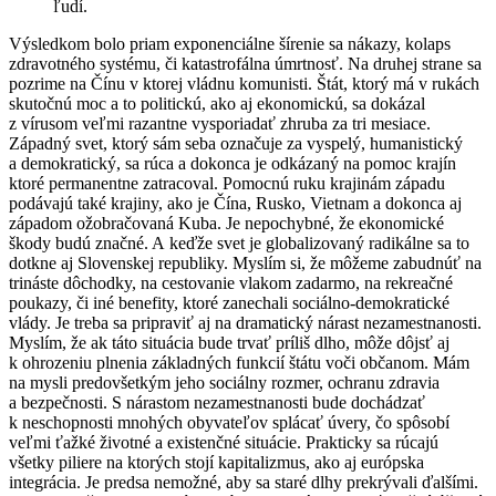
ľudí.
Výsledkom bolo priam exponenciálne šírenie sa nákazy, kolaps
zdravotného systému, či katastrofálna úmrtnosť. Na druhej strane sa
pozrime na Čínu v ktorej vládnu komunisti. Štát, ktorý má v rukách
skutočnú moc a to politickú, ako aj ekonomickú, sa dokázal
z vírusom veľmi razantne vysporiadať zhruba za tri mesiace.
Západný svet, ktorý sám seba označuje za vyspelý, humanistický
a demokratický, sa rúca a dokonca je odkázaný na pomoc krajín
ktoré permanentne zatracoval. Pomocnú ruku krajinám západu
podávajú také krajiny, ako je Čína, Rusko, Vietnam a dokonca aj
západom ožobračovaná Kuba. Je nepochybné, že ekonomické
škody budú značné. A keďže svet je globalizovaný radikálne sa to
dotkne aj Slovenskej republiky. Myslím si, že môžeme zabudnúť na
trináste dôchodky, na cestovanie vlakom zadarmo, na rekreačné
poukazy, či iné benefity, ktoré zanechali sociálno-demokratické
vlády. Je treba sa pripraviť aj na dramatický nárast nezamestnanosti.
Myslím, že ak táto situácia bude trvať príliš dlho, môže dôjsť aj
k ohrozeniu plnenia základných funkcií štátu voči občanom. Mám
na mysli predovšetkým jeho sociálny rozmer, ochranu zdravia
a bezpečnosti. S nárastom nezamestnanosti bude dochádzať
k neschopnosti mnohých obyvateľov splácať úvery, čo spôsobí
veľmi ťažké životné a existenčné situácie. Prakticky sa rúcajú
všetky piliere na ktorých stojí kapitalizmus, ako aj európska
integrácia. Je predsa nemožné, aby sa staré dlhy prekrývali ďalšími.