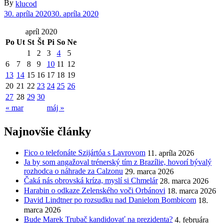
By
klucod
30. apríla 2020
30. apríla 2020
apríl 2020
Po
Ut
St
Št
Pi
So
Ne
1
2
3
4
5
6
7
8
9
10
11
12
13
14
15
16
17
18
19
20
21
22
23
24
25
26
27
28
29
30
« mar
máj »
Najnovšie články
Fico o telefonáte Szijártóa s Lavrovom
11. apríla 2026
Ja by som angažoval trénerský tím z Brazílie, hovorí bývalý
rozhodca o náhrade za Calzonu
29. marca 2026
Čaká nás obrovská kríza, myslí si Chmelár
28. marca 2026
Harabin o odkaze Zelenského voči Orbánovi
18. marca 2026
David Lindtner po rozsudku nad Danielom Bombicom
18.
marca 2026
Bude Marek Trubač kandidovať na prezidenta?
4. februára