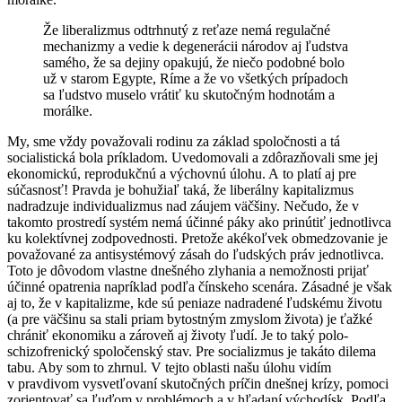
Že liberalizmus odtrhnutý z reťaze nemá regulačné
mechanizmy a vedie k degenerácii národov aj ľudstva
samého, že sa dejiny opakujú, že niečo podobné bolo
už v starom Egypte, Ríme a že vo všetkých prípadoch
sa ľudstvo muselo vrátiť ku skutočným hodnotám a
morálke.
My, sme vždy považovali rodinu za základ spoločnosti a tá
socialistická bola príkladom. Uvedomovali a zdôrazňovali sme jej
ekonomickú, reprodukčnú a výchovnú úlohu. A to platí aj pre
súčasnosť! Pravda je bohužiaľ taká, že liberálny kapitalizmus
nadradzuje individualizmus nad záujem väčšiny. Nečudo, že v
takomto prostredí systém nemá účinné páky ako prinútiť jednotlivca
ku kolektívnej zodpovednosti.
Pretože akékoľvek obmedzovanie je
považované za antisystémový zásah do ľudských práv jednotlivca.
Toto je dôvodom vlastne dnešného zlyhania a nemožnosti prijať
účinné opatrenia napríklad podľa čínskeho scenára. Zásadné je však
aj to, že v kapitalizme, kde sú peniaze nadradené ľudskému životu
(a pre väčšinu sa stali priam bytostným zmyslom života) je ťažké
chrániť ekonomiku a zároveň aj životy ľudí. Je to taký polo-
schizofrenický spoločenský stav. Pre socializmus je takáto dilema
tabu. Aby som to zhrnul. V tejto oblasti našu úlohu vidím
v pravdivom vysvetľovaní skutočných príčin dnešnej krízy, pomoci
zorientovať sa ľuďom v problémoch a v hľadaní východísk. Podľa