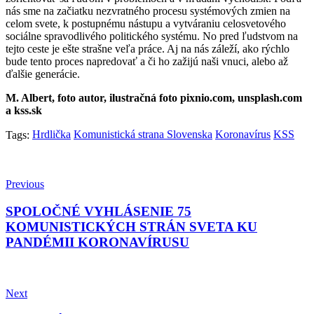
nás sme na začiatku nezvratného procesu systémových zmien na
celom svete, k postupnému nástupu a vytváraniu celosvetového
sociálne spravodlivého politického systému. No pred ľudstvom na
tejto ceste je ešte strašne veľa práce. Aj na nás záleží, ako rýchlo
bude tento proces napredovať a či ho zažijú naši vnuci, alebo až
ďalšie generácie.
M. Albert, foto autor, ilustračná foto pixnio.com, unsplash.com
a kss.sk
Hrdlička
Komunistická strana Slovenska
Koronavírus
KSS
Tags:
Previous
SPOLOČNÉ VYHLÁSENIE 75
KOMUNISTICKÝCH STRÁN SVETA KU
PANDÉMII KORONAVÍRUSU
Next