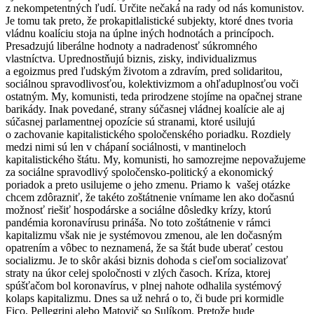
z nekompetentných ľudí. Určite nečaká na rady od nás komunistov.
Je tomu tak preto, že prokapitlalistické subjekty, ktoré dnes tvoria
vládnu koalíciu stoja na úplne iných hodnotách
a princípoch.
Presadzujú liberálne hodnoty a nadradenosť súkromného
vlastníctva. Uprednostňujú biznis, zisky, individualizmus
a egoizmus pred ľudským životom a zdravím, pred solidaritou,
sociálnou spravodlivosťou, kolektivizmom a ohľaduplnosťou voči
ostatným. My, komunisti, teda prirodzene stojíme na opačnej strane
barikády. Inak povedané, strany súčasnej vládnej koalície ale aj
súčasnej parlamentnej opozície sú stranami, ktoré usilujú
o zachovanie kapitalistického spoločenského poriadku. Rozdiely
medzi nimi sú len v chápaní sociálnosti, v mantineloch
kapitalistického štátu. My, komunisti, ho samozrejme nepovažujeme
za sociálne spravodlivý spoločensko-politický a ekonomický
poriadok a preto usilujeme o jeho zmenu. Priamo k vašej otázke
chcem zdôrazniť, že takéto zoštátnenie vnímame len ako dočasnú
možnosť riešiť hospodárske a sociálne dôsledky krízy, ktorú
pandémia koronavírusu prináša. No toto zoštátnenie v rámci
kapitalizmu však nie je systémovou zmenou, ale len dočasným
opatrením a vôbec to neznamená, že sa štát bude uberať cestou
socializmu. Je to skôr akási biznis dohoda s cieľom socializovať
straty na úkor celej spoločnosti v zlých časoch. Kríza, ktorej
spúšťačom bol koronavírus, v plnej nahote odhalila systémový
kolaps kapitalizmu. Dnes sa už nehrá o to, či bude pri kormidle
Fico, Pellegrini alebo Matovič so Sulíkom. Pretože bude