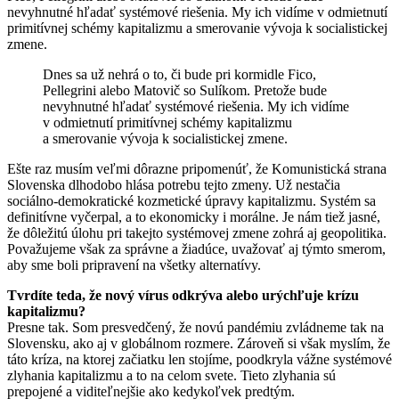
nevyhnutné hľadať systémové riešenia. My ich vidíme v odmietnutí
primitívnej schémy kapitalizmu a smerovanie vývoja k socialistickej
zmene.
Dnes sa už nehrá o to, či bude pri kormidle Fico,
Pellegrini alebo Matovič so Sulíkom. Pretože bude
nevyhnutné hľadať systémové riešenia. My ich vidíme
v odmietnutí primitívnej schémy kapitalizmu
a smerovanie vývoja k socialistickej zmene.
Ešte raz musím veľmi dôrazne pripomenúť, že Komunistická strana
Slovenska dlhodobo hlása potrebu tejto zmeny. Už nestačia
sociálno-demokratické kozmetické úpravy kapitalizmu. Systém sa
definitívne vyčerpal, a to ekonomicky i morálne. Je nám tiež jasné,
že dôležitú úlohu pri takejto systémovej zmene zohrá aj geopolitika.
Považujeme však za správne a žiadúce, uvažovať aj týmto smerom,
aby sme boli pripravení na všetky alternatívy.
Tvrdíte teda, že nový vírus odkrýva alebo urýchľuje krízu
kapitalizmu?
Presne tak. Som presvedčený, že novú pandémiu zvládneme tak na
Slovensku, ako aj v globálnom rozmere. Zároveň si však myslím, že
táto kríza, na ktorej začiatku len stojíme, poodkryla vážne systémové
zlyhania kapitalizmu a to na celom svete. Tieto zlyhania sú
prepojené a viditeľnejšie ako kedykoľvek predtým.