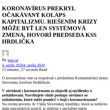
KORONAVÍRUS PREKRYL
OČAKÁVANÝ KOLAPS
KAPITALIZMU. RIEŠENÍM KRÍZY
MÔŽE BYŤ LEN SYSTÉMOVÁ
ZMENA, HOVORÍ PREDSEDA KSS
HRDLIČKA
By
klucod
4. apríla 2020
4. apríla 2020
15 minutes, 27 seconds Read
O koronavíruse sme sa rozprávali s predsedom Komunistickej strany
Slovenska Jozefom Hrdličkom.
V súvislosti s koronavírusom sa objavili aj myšlienky o
zoštátňovaní. Navrhujete vláde postupy súvisiace so
zoštátnením, ktoré môže pomôcť v boji s koronavírusom?
Na rovinu poviem, že Vláda Slovenskej republiky, ktorá sa nedávno
ujala mocenských pozícií, je zložená v prevažnej miere