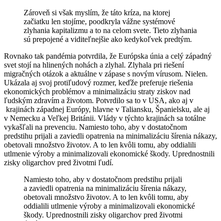
Zároveň si však myslím, že táto kríza, na ktorej
začiatku len stojíme, poodkryla vážne systémové
zlyhania kapitalizmu a to na celom svete. Tieto zlyhania
sú prepojené a viditeľnejšie ako kedykoľvek predtým.
Rovnako tak pandémia potvrdila, že Európska únia a celý západný
svet stojí na hlinených nohách a zlyhal. Zlyhala pri riešení
migračných otázok a aktuálne v zápase s novým vírusom. Nielen.
Ukázala aj svoj protiľudový rozmer, keďže preferuje riešenia
ekonomických problémov a minimalizáciu straty ziskov nad
ľudským zdravím a životom. Potvrdilo sa to v USA, ako aj v
krajinách západnej Európy, hlavne v Taliansku, Španielsku, ale aj
v Nemecku a Veľkej Británii. Vlády v týchto krajinách sa totálne
vykašľali na prevenciu. Namiesto toho, aby v dostatočnom
predstihu prijali a zaviedli opatrenia na minimalizáciu šírenia nákazy,
obetovali množstvo životov. A to len kvôli tomu, aby oddialili
utlmenie výroby a minimalizovali ekonomické škody. Uprednostnili
zisky oligarchov pred životmi ľudí.
Namiesto toho, aby v dostatočnom predstihu prijali
a zaviedli opatrenia na minimalizáciu šírenia nákazy,
obetovali množstvo životov. A to len kvôli tomu, aby
oddialili utlmenie výroby a minimalizovali ekonomické
škody. Uprednostnili zisky oligarchov pred životmi