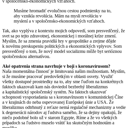
v spoločensko-ekonomických vzťahoch.
Musíme hromadiť evolučnou cestou podmienky na to,
aby vznikla revolúcia. Mám na mysli revolúciu v
myslení a v spoločensko-ekonomických vzťahoch.
Tak, ako vyplýva z kontextu mojich odpovedí, som presvedčený, že
svet sa po tejto zdravotnej, ekonomickej i morálnej kríze zmení.
Myslím, že sa zmenia pravidlá hry v geopolitike a zrejme dôjde
k novému preskupeniu politických a ekonomických vplyvov. Som
presvedčený o tom, že nový model socializmu môže byt serióznou
spoločenskou alternatívou.
Aké opatrenia strana navrhuje v boji s koronavírusom?
Naša momentálna činnosť je limitovaná našim možnostiam. Myslím,
si že musíme pracovať predovšetkým v oblasti osvety. Využiť
všetky dostupné prostriedky na to, aby sme ľuďom na konkrétnych
faktoch ukazovali kam nás doviedol bezbrehý liberalizmus
a kapitalistický spoločenský systém. Na faktoch ukazovať
schopnosti vysporiadania sa s koronavírusom v komunistickej Číne
a v krajinách do neba ospevovanej Európskej únie a USA. Že
liberalizmus odtrhnutý z reťaze nemá regulačné mechanizmy a vedie
k degenerácii národov aj ľudstva samého, že sa dejiny opakujú, že
niečo podobné bolo už v starom Egypte, Ríme a že vo všetkých
prípadoch sa ľudstvo muselo vrátiť ku skutočným hodnotám a
morálke.