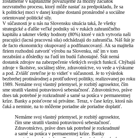
zoštátnenie v kapitalizme považujeme za možný začiatok
nezvratného procesu, ktorý môže nastať za predpokladu, že sa
k politickej moci v danej krajine dostanú pronárodné a sociálne
orientované politické sily.
V súčasnosti je u nás na Slovensku situácia taká, že všetky
strategické a ďalšie veľké podniky sú v rukách zahraničného
kapitálu a takmer všetky hodnoty (80%) ktoré v nich vytvoria naši
pracujúci (lacná pracovná sila) odchádzajú do zahraničia. Náš štát je
de facto ekonomicky okupovaný a podfinancovaný. Ak sa majitelia
firiem rozhodnú zatvoriť výrobu na Slovenku, nič im v tom
nezabráni a dôsledky na ľudí im budú ľahostajné. Štát nemá
dostatok zdrojov na zabezpečenie všetkých svojich funkcií. Chýbajú
zdroje v školstve, sociálnej sfére, zdravotníctve, vo vede a výskume
a pod. Zvlášť zreteľne je to vidieť v súčasnosti. Je to výsledok
bezbrehej protinárodnej a protiľudovej politiky, realizovanej po roku
1989. Nemáme svoj vlastný priemysel, je rozbitý agrosektor, čím
sme stratili vlastnú potravinovú sebestačnosť. Zdravotníctvo, práve
dnes tak potrebné je rozkradnuté a samé sa potáca v permanentnej
kríze. Banky a poisťovne sú privátne. Teraz, v čase krízy, ktorá nás
čaká a neminie, na to môžeme poriadne ale poriadne doplatiť.
Nemáme svoj vlastný priemysel, je rozbitý agrosektor,
čím sme stratili vlastnú potravinovú sebestačnosť.
Zdravotníctvo, práve dnes tak potrebné je rozkradnuté
a samé sa potáca v permanentnej kríze. Banky