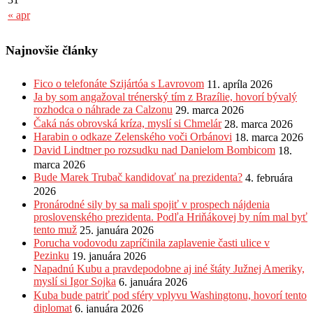
« apr
Najnovšie články
Fico o telefonáte Szijártóa s Lavrovom
11. apríla 2026
Ja by som angažoval trénerský tím z Brazílie, hovorí bývalý
rozhodca o náhrade za Calzonu
29. marca 2026
Čaká nás obrovská kríza, myslí si Chmelár
28. marca 2026
Harabin o odkaze Zelenského voči Orbánovi
18. marca 2026
David Lindtner po rozsudku nad Danielom Bombicom
18.
marca 2026
Bude Marek Trubač kandidovať na prezidenta?
4. februára
2026
Pronárodné sily by sa mali spojiť v prospech nájdenia
proslovenského prezidenta. Podľa Hriňákovej by ním mal byť
tento muž
25. januára 2026
Porucha vodovodu zapríčinila zaplavenie časti ulice v
Pezinku
19. januára 2026
Napadnú Kubu a pravdepodobne aj iné štáty Južnej Ameriky,
myslí si Igor Sojka
6. januára 2026
Kuba bude patriť pod sféry vplyvu Washingtonu, hovorí tento
diplomat
6. januára 2026