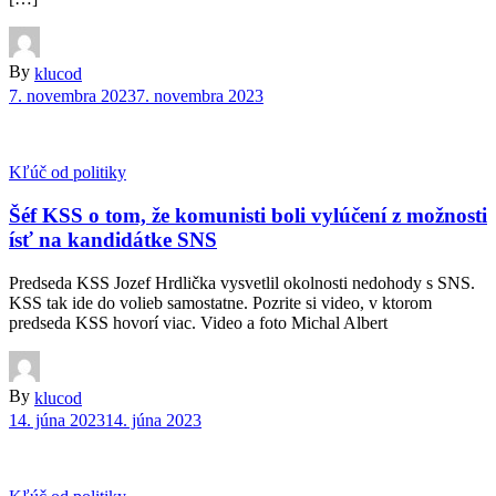
By
klucod
7. novembra 2023
7. novembra 2023
Kľúč od politiky
Šéf KSS o tom, že komunisti boli vylúčení z možnosti
ísť na kandidátke SNS
Predseda KSS Jozef Hrdlička vysvetlil okolnosti nedohody s SNS.
KSS tak ide do volieb samostatne. Pozrite si video, v ktorom
predseda KSS hovorí viac. Video a foto Michal Albert
By
klucod
14. júna 2023
14. júna 2023