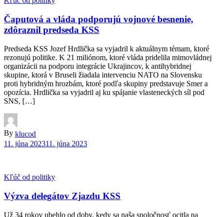
Kľúč od politiky
Čaputová a vláda podporujú vojnové besnenie,
zdôraznil predseda KSS
Predseda KSS Jozef Hrdlička sa vyjadril k aktuálnym témam, ktoré
rezonujú politike. K 21 miliónom, ktoré vláda pridelila mimovládnej
organizácii na podporu integrácie Ukrajincov, k antihybridnej
skupine, ktorá v Bruseli žiadala intervenciu NATO na Slovensku
proti hybridným hrozbám, ktoré podľa skupiny predstavuje Smer a
opozícia. Hrdlička sa vyjadril aj ku spájanie vlasteneckých síl pod
SNS, […]
By
klucod
11. júna 2023
11. júna 2023
Kľúč od politiky
Výzva delegátov Zjazdu KSS
Už 34 rokov ubehlo od doby, kedy sa naša spoločnosť ocitla na