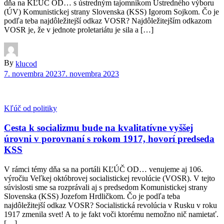
dňa na KĽÚČ OD… s ústredným tajomníkom Ústredného výboru
(ÚV) Komunistickej strany Slovenska (KSS) Igorom Sojkom. Čo je
podľa teba najdôležitejší odkaz VOSR? Najdôležitejším odkazom
VOSR je, že v jednote proletariátu je sila a […]
By
klucod
7. novembra 2023
7. novembra 2023
Kľúč od politiky
Cesta k socializmu bude na kvalitatívne vyššej
úrovni v porovnaní s rokom 1917, hovorí predseda
KSS
V rámci témy dňa sa na portáli KĽÚČ OD… venujeme aj 106.
výročiu Veľkej októbrovej socialistickej revolúcie (VOSR). V tejto
súvislosti sme sa rozprávali aj s predsedom Komunistickej strany
Slovenska (KSS) Jozefom Hrdličkom. Čo je podľa teba
najdôležitejší odkaz VOSR? Socialistická revolúcia v Rusku v roku
1917 zmenila svet! A to je fakt voči ktorému nemožno nič namietať.
[…]