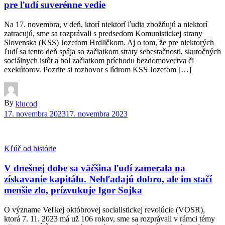
pre ľudí suverénne vedie
Na 17. novembra, v deň, ktorí niektorí ľudia zbožňujú a niektorí
zatracujú, sme sa rozprávali s predsedom Komunistickej strany
Slovenska (KSS) Jozefom Hrdličkom. Aj o tom, že pre niektorých
ľudí sa tento deň spája so začiatkom straty sebestačnosti, skutočných
sociálnych istôt a bol začiatkom príchodu bezdomovectva či
exekútorov. Pozrite si rozhovor s lídrom KSS Jozefom […]
By
klucod
17. novembra 2023
17. novembra 2023
Kľúč od histórie
V dnešnej dobe sa väčšina ľudí zamerala na
získavanie kapitálu. Nehľadajú dobro, ale im stačí
menšie zlo, prízvukuje Igor Sojka
O význame Veľkej októbrovej socialistickej revolúcie (VOSR),
ktorá 7. 11. 2023 má už 106 rokov, sme sa rozprávali v rámci témy