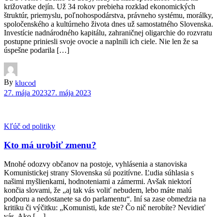
križovatke dejín. Už 34 rokov prebieha rozklad ekonomických
štruktúr, priemyslu, poľnohospodárstva, právneho systému, morálky,
spoločenského a kultúrneho života dnes už samostatného Slovenska.
Investície nadnárodného kapitálu, zahraničnej oligarchie do rozvratu
postupne priniesli svoje ovocie a naplnili ich ciele. Nie len že sa
úspešne podarila […]
By
klucod
27. mája 2023
27. mája 2023
Kľúč od politiky
Kto má urobiť zmenu?
Mnohé odozvy občanov na postoje, vyhlásenia a stanoviska
Komunistickej strany Slovenska sú pozitívne. Ľudia súhlasia s
našimi myšlienkami, hodnoteniami a zámermi. Avšak niektorí
končia slovami, že „aj tak vás voliť nebudem, lebo máte malú
podporu a nedostanete sa do parlamentu“. Iní sa zase obmedzia na
kritiku či výčitku: „Komunisti, kde ste? Čo nič nerobíte? Nevidieť
vás. Ako […]