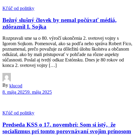
Kľúč od politiky
Bežný slušný človek by nemal počúvať médiá,
zdôraznil I. Sojka
Rozpravali sme sa o 80. výročí ukončenia 2. svetovej vojny s
Igorom Sojkom. Pomenoval, ako sa podľa neho správa Robert Fico,
poznamenal, prečo považuje za dôležitú úlohu školstva a občanom
odkázal, ako by mali pristupovať v pohľade na rôzne aspekty
súčasnosti. Poslal aj tvrdý odkaz Estónsku. Dnes je 80 rokov od
konca 2. svetovej vojny […]
By
klucod
8. mája 2025
9. mája 2025
Kľúč od politiky
Predseda KSS o 17. novembri: Som si istý, že
socializmus pri tomto porovnávaní svojim prínosom