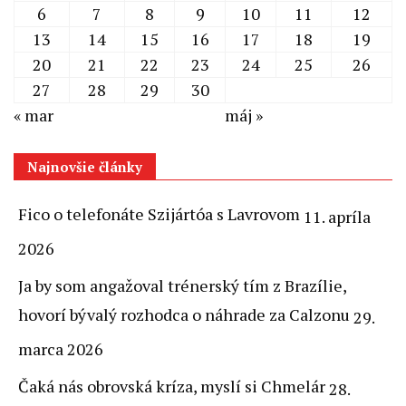
6
7
8
9
10
11
12
13
14
15
16
17
18
19
20
21
22
23
24
25
26
27
28
29
30
« mar
máj »
Najnovšie články
Fico o telefonáte Szijártóa s Lavrovom
11. apríla
2026
Ja by som angažoval trénerský tím z Brazílie,
hovorí bývalý rozhodca o náhrade za Calzonu
29.
marca 2026
Čaká nás obrovská kríza, myslí si Chmelár
28.