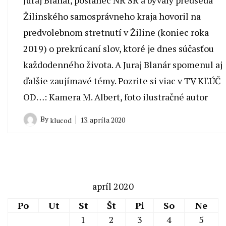
Juraj Blanár, poslanec NR SR a bývalý predseda
Žilinského samosprávneho kraja hovoril na
predvolebnom stretnutí v Žiline (koniec roka
2019) o prekrúcaní slov, ktoré je dnes súčasťou
každodenného života. A Juraj Blanár spomenul aj
ďalšie zaujímavé témy. Pozrite si viac v TV KĽÚČ
OD…: Kamera M. Albert, foto ilustračné autor
By
13. apríla 2020
klucod
apríl 2020
Po
Ut
St
Št
Pi
So
Ne
1
2
3
4
5