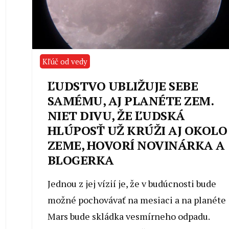
Kľúč od vedy
ĽUDSTVO UBLIŽUJE SEBE
SAMÉMU, AJ PLANÉTE ZEM.
NIET DIVU, ŽE ĽUDSKÁ
HLÚPOSŤ UŽ KRÚŽI AJ OKOLO
ZEME, HOVORÍ NOVINÁRKA A
BLOGERKA
Jednou z jej vízií je, že v budúcnosti bude
možné pochovávať na mesiaci a na planéte
Mars bude skládka vesmírneho odpadu.