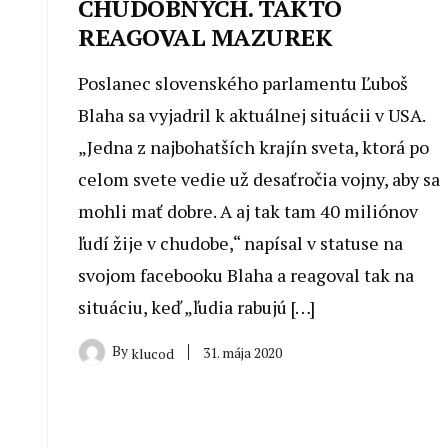
CHUDOBNÝCH. TAKTO
REAGOVAL MAZUREK
Poslanec slovenského parlamentu Ľuboš
Blaha sa vyjadril k aktuálnej situácii v USA.
„Jedna z najbohatších krajín sveta, ktorá po
celom svete vedie už desaťročia vojny, aby sa
mohli mať dobre. A aj tak tam 40 miliónov
ľudí žije v chudobe,“ napísal v statuse na
svojom facebooku Blaha a reagoval tak na
situáciu, keď „ľudia rabujú […]
By
31. mája 2020
klucod