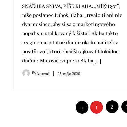
SNÁĎ IBA SNÍVA, PÍŠE BLAHA. „Milý Igor“,
píše poslanec Ľuboš Blaha, „trvalo ti ani nie
dva mesiace, aby si sa z marketingového
populistu stal kovaný fašista“. Blaha takto
reaguje na ostatné dianie okolo majiteľov
posilňovní, ktorí chcú štrajkovať blokádou
diaľnic. Matovičovi preto Blaha […]
By
25. mája 2020
klucod
Navigácia
Navigácia
2
1
v
v