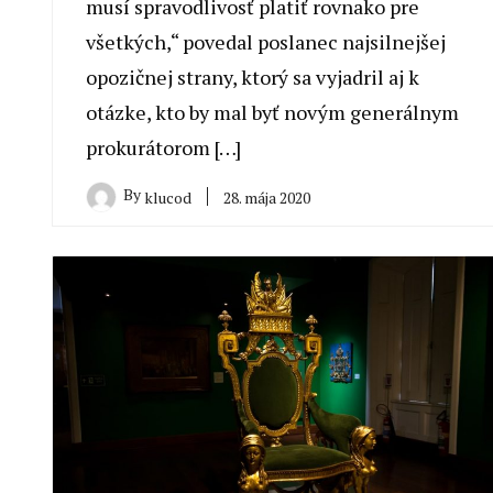
musí spravodlivosť platiť rovnako pre
všetkých,“ povedal poslanec najsilnejšej
opozičnej strany, ktorý sa vyjadril aj k
otázke, kto by mal byť novým generálnym
prokurátorom […]
By
28. mája 2020
klucod