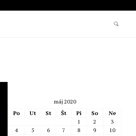
máj 2020
Po
Ut
St
Št
Pi
So
Ne
1
2
3
4
5
6
7
8
9
10