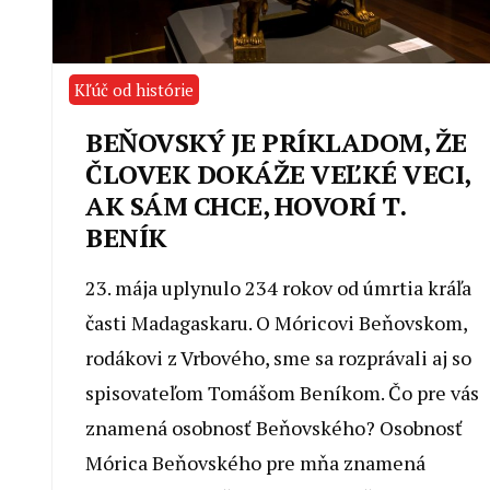
Kľúč od histórie
BEŇOVSKÝ JE PRÍKLADOM, ŽE
ČLOVEK DOKÁŽE VEĽKÉ VECI,
AK SÁM CHCE, HOVORÍ T.
BENÍK
23. mája uplynulo 234 rokov od úmrtia kráľa
časti Madagaskaru. O Móricovi Beňovskom,
rodákovi z Vrbového, sme sa rozprávali aj so
spisovateľom Tomášom Beníkom. Čo pre vás
znamená osobnosť Beňovského? Osobnosť
Mórica Beňovského pre mňa znamená