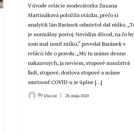
V úvode relácie moderátorka Zuzana
Martináková položila otázku, prečo si
analytik Ján Baránek odmietol dať rúško. „T
je normálny postoj. Nevidím dôvod, na čo by
som mal nosiť rúško,“ povedal Baránek v
relácii Ide o pravdu. „My tu máme denne
nakazených, ja neviem, stopové množstvá
ľudí, stopové, doslova stopové a máme
smrtnosť COVID-u je úplne […]
By
28. mája 2020
klucod