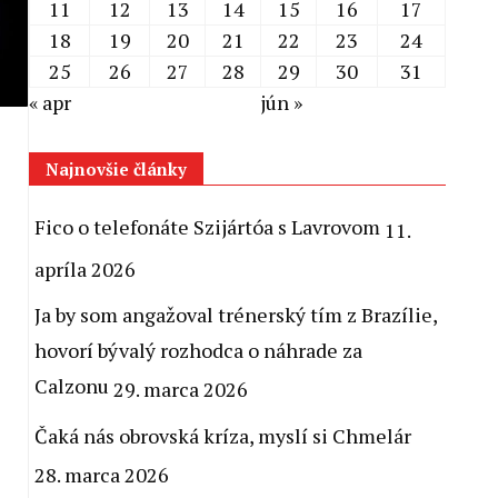
11
12
13
14
15
16
17
18
19
20
21
22
23
24
25
26
27
28
29
30
31
« apr
jún »
Najnovšie články
Fico o telefonáte Szijártóa s Lavrovom
11.
apríla 2026
Ja by som angažoval trénerský tím z Brazílie,
hovorí bývalý rozhodca o náhrade za
Calzonu
29. marca 2026
Čaká nás obrovská kríza, myslí si Chmelár
28. marca 2026