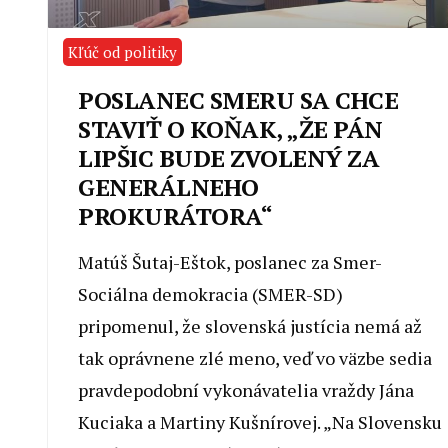
Kľúč od politiky
POSLANEC SMERU SA CHCE
STAVIŤ O KOŇAK, „ŽE PÁN
LIPŠIC BUDE ZVOLENÝ ZA
GENERÁLNEHO
PROKURÁTORA“
Matúš Šutaj-Eštok, poslanec za Smer-
Sociálna demokracia (SMER-SD)
pripomenul, že slovenská justícia nemá až
tak oprávnene zlé meno, veď vo väzbe sedia
pravdepodobní vykonávatelia vraždy Jána
Kuciaka a Martiny Kušnírovej. „Na Slovensku