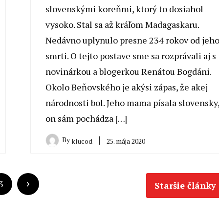
slovenskými koreňmi, ktorý to dosiahol
vysoko. Stal sa až kráľom Madagaskaru.
Nedávno uplynulo presne 234 rokov od jeh
smrti. O tejto postave sme sa rozprávali aj s
novinárkou a blogerkou Renátou Bogdáni.
Okolo Beňovského je akýsi zápas, že akej
národnosti bol. Jeho mama písala slovensky
on sám pochádza […]
By
25. mája 2020
klucod
3
Staršie články