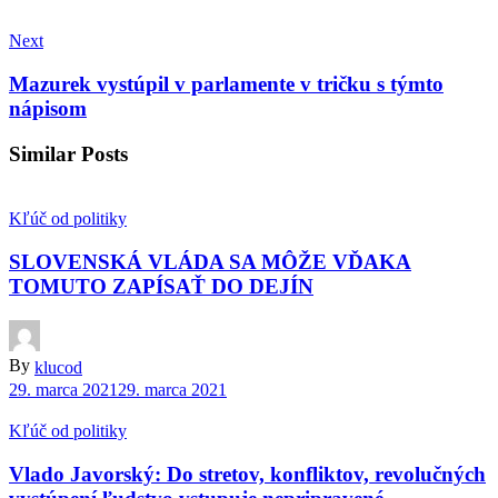
Next
Mazurek vystúpil v parlamente v tričku s týmto
nápisom
Similar Posts
Kľúč od politiky
SLOVENSKÁ VLÁDA SA MÔŽE VĎAKA
TOMUTO ZAPÍSAŤ DO DEJÍN
By
klucod
29. marca 2021
29. marca 2021
Kľúč od politiky
Vlado Javorský: Do stretov, konfliktov, revolučných