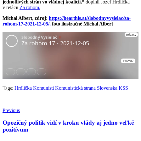
jednotlivých strán vo vládnej koalícii,“
doplnil Jozef Hrdlička
v relácii
Za rohom.
Michal Albert, zdroj:
https://hearthis.at/slobodnyvysielac/za-
rohom-17-2021-12-05/,
foto ilustračné Michal Albert
Hrdlička
Komunisti
Komunistická strana Slovenska
KSS
Tags:
Previous
Opozičný politik vidí v kroku vlády aj jedno veľké
pozitívum