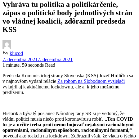
Vyhráva tu politika a politikárčenie,
zápas o politické body jednotlivých strán
vo vládnej koalícii, zdôraznil predseda
KSS
By
klucod
7. decembra 2021
7. decembra 2021
1 minute, 59 seconds Read
Predseda Komunistickej strany Slovenska (KSS) Jozef Hrdlička sa
v najnovšom vydaní relácie
Za rohom na Slobodnom vysielači
vyjadril aj k aktuálnemu lockdownu, ale aj k jeho možnému
predĺženiu.
Historik a bývalý poslanec Národnej rady SR si je vedomý, že
vládni politici musia niečo proti koronavírusu robiť.
„Ten COVID
tu je a určite treba proti nemu bojovať nejakými racionálnymi
opatreniami, racionálnym spôsobom, racionálnymi formami,“
povedal ako reakciu na lockdown. Zdôraznil však, že vláda o týchto