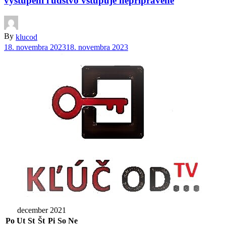
vystúpení ľudstvo vstupuje nepripravené
By
klucod
18. novembra 2023
18. novembra 2023
december 2021
Po
Ut
St
Št
Pi
So
Ne