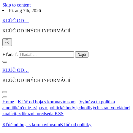
Skip to content
Pi. aug 7th, 2026
KĽÚČ OD…
KĽÚČ OD INÝCH INFORMÁCIÍ
'
Hľadať:
KĽÚČ OD…
KĽÚČ OD INÝCH INFORMÁCIÍ
Home
Kľúč od boja s koronavírusom
Vyhráva tu politika
a politikárčenie, zápas o politické body jednotlivých strán vo vládnej
koalícii, zdôraznil predseda KSS
Kľúč od boja s koronavírusom
Kľúč od politiky