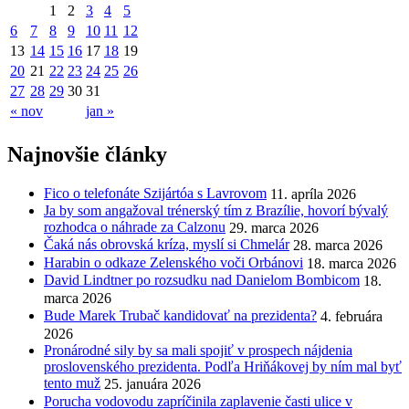
1
2
3
4
5
6
7
8
9
10
11
12
13
14
15
16
17
18
19
20
21
22
23
24
25
26
27
28
29
30
31
« nov
jan »
Najnovšie články
Fico o telefonáte Szijártóa s Lavrovom
11. apríla 2026
Ja by som angažoval trénerský tím z Brazílie, hovorí bývalý
rozhodca o náhrade za Calzonu
29. marca 2026
Čaká nás obrovská kríza, myslí si Chmelár
28. marca 2026
Harabin o odkaze Zelenského voči Orbánovi
18. marca 2026
David Lindtner po rozsudku nad Danielom Bombicom
18.
marca 2026
Bude Marek Trubač kandidovať na prezidenta?
4. februára
2026
Pronárodné sily by sa mali spojiť v prospech nájdenia
proslovenského prezidenta. Podľa Hriňákovej by ním mal byť
tento muž
25. januára 2026
Porucha vodovodu zapríčinila zaplavenie časti ulice v