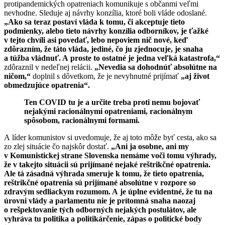
protipandemických opatreniach komunikuje s občanmi veľmi
nevhodne. Sleduje aj návrhy konzília, ktoré boli vláde odoslané.
„Ako sa teraz postaví vláda k tomu, či akceptuje tieto
podmienky, alebo tieto návrhy konzília odborníkov, je ťažké
v tejto chvíli asi povedať, lebo nepoviem nič nové, keď
zdôrazním, že táto vláda, jediné, čo ju zjednocuje, je snaha
a túžba vládnuť. A proste to ostatné je jedna veľká katastrofa,“
zdôraznil v nedeľnej relácii.
„Nevedia sa dohodnúť absolútne na
ničom,“
doplnil s dôvetkom, že je nevyhnutné prijímať
„aj život
obmedzujúce opatrenia“.
Ten COVID tu je a určite treba proti nemu bojovať
nejakými racionálnymi opatreniami, racionálnym
spôsobom, racionálnymi formami.
A líder komunistov si uvedomuje, že aj toto môže byť cesta, ako sa
zo zlej situácie čo najskôr dostať.
„Ani ja osobne, ani my
v Komunistickej strane Slovenska nemáme voči tomu výhrady,
že v takejto situácii sú prijímané nejaké reštrikčné opatrenia.
Ale tá zásadná výhrada smeruje k tomu, že tieto opatrenia,
reštrikčné opatrenia sú prijímané absolútne v rozpore so
zdravým sedliackym rozumom. A je úplne evidentné, že tu na
úrovni vlády a parlamentu nie je prítomná snaha naozaj
o rešpektovanie tých odborných nejakých postulátov, ale
vyhráva tu politika a politikárčenie, zápas o politické body