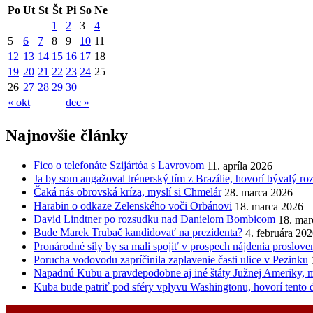
Po
Ut
St
Št
Pi
So
Ne
1
2
3
4
5
6
7
8
9
10
11
12
13
14
15
16
17
18
19
20
21
22
23
24
25
26
27
28
29
30
« okt
dec »
Najnovšie články
Fico o telefonáte Szijártóa s Lavrovom
11. apríla 2026
Ja by som angažoval trénerský tím z Brazílie, hovorí bývalý r
Čaká nás obrovská kríza, myslí si Chmelár
28. marca 2026
Harabin o odkaze Zelenského voči Orbánovi
18. marca 2026
David Lindtner po rozsudku nad Danielom Bombicom
18. mar
Bude Marek Trubač kandidovať na prezidenta?
4. februára 20
Pronárodné sily by sa mali spojiť v prospech nájdenia proslov
Porucha vodovodu zapríčinila zaplavenie časti ulice v Pezinku
Napadnú Kubu a pravdepodobne aj iné štáty Južnej Ameriky, my
Kuba bude patriť pod sféry vplyvu Washingtonu, hovorí tento 