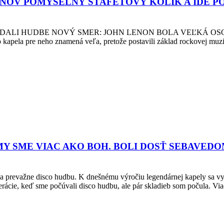
ONOV POMYSELNÝ ŠTAFETOVÝ KOLÍK A IDE PO
DALI HUDBE NOVÝ SMER: JOHN LENON BOLA VEĽKÁ OSO
apela pre neho znamená veľa, pretože postavili základ rockovej muzik
MY SME VIAC AKO BOH. BOLI DOSŤ SEBAVEDO
ovala prevažne disco hudbu. K dnešnému výročiu legendárnej kapely sa
ie, keď sme počúvali disco hudbu, ale pár skladieb som počula. Via