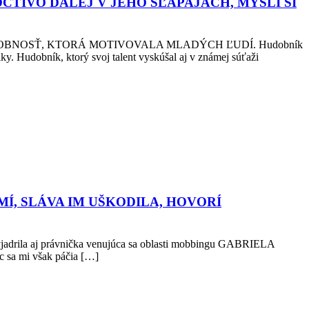
CTIVO ĎALEJ V JEHO ŠĽAPAJACH, MYSLÍ SI
BNOSŤ, KTORÁ MOTIVOVALA MLADÝCH ĽUDÍ. Hudobník
y. Hudobník, ktorý svoj talent vyskúšal aj v známej súťaži
MÍ, SLÁVA IM UŠKODILA, HOVORÍ
 vyjadrila aj právnička venujúca sa oblasti mobbingu GABRIELA
c sa mi však páčia […]