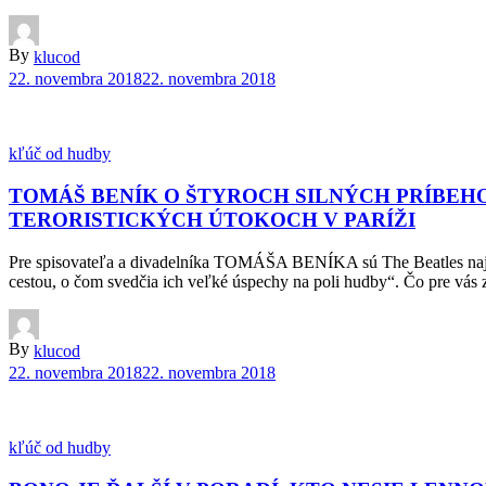
By
klucod
22. novembra 2018
22. novembra 2018
kľúč od hudby
TOMÁŠ BENÍK O ŠTYROCH SILNÝCH PRÍBEH
TERORISTICKÝCH ÚTOKOCH V PARÍŽI
Pre spisovateľa a divadelníka TOMÁŠA BENÍKA sú The Beatles najobľú
cestou, o čom svedčia ich veľké úspechy na poli hudby“. Čo pre vás 
By
klucod
22. novembra 2018
22. novembra 2018
kľúč od hudby