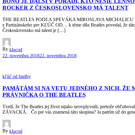
BONO JE ĎALŠÍ V PORADÍ, KTO NESIE LENN
ROCKER Z ČESKOSLOVENSKO MÁ TALENT
THE BEATLES PODĽA SPEVÁKA MIROSLAVA MICHALICU 
z Partizánskeho pre KĽÚČ OD… k téme dňa Beatles povedal, že táto k
Československo má talent je […]
By
klucod
22. novembra 2018
22. novembra 2018
kľúč od hudby
PAMÄTÁM SI NA VETU JEDNÉHO Z NICH, ŽE 
PRÁVNIČKA O THE BEATLES
Tvrdí, že The Beatles jej život nijako neovplyvnili, pretože obľub
ZÁVACKÁ. Čo pre vás znamená táto skupina? Ja patrím už do generác
By
klucod