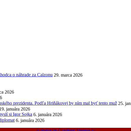
ozhodca o náhrade za Calzonu
29. marca 2026
ca 2026
26
enského prezidenta. Podľa Hriňákovej by ním mal byť tento muž
25. ja
19. januára 2026
slí si Igor Sojka
6. januára 2026
diplomat
6. januára 2026
A theme by Gradient Themes ©