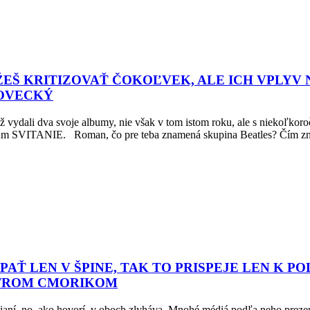
EŠ KRITIZOVAŤ ČOKOĽVEK, ALE ICH VPLYV 
OVECKÝ
iž vydali dva svoje albumy, nie však v tom istom roku, ale s niekoľko
ITANIE. Roman, čo pre teba znamená skupina Beatles? Čím zme
AŤ LEN V ŠPINE, TAK TO PRISPEJE LEN K PO
PETROM CMORIKOM
aní, no, ako hovorí, v oboch zlyháva. Mnohé médiá podľa neho prezentuj