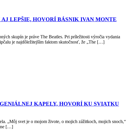
 AJ LEPŠIE, HOVORÍ BÁSNIK IVAN MONTE
ých skupín je práve The Beatles. Pri príležitosti výročia vydania
lu je najdôležitejším faktom skutočnosť, že „The […]
 GENIÁLNEJ KAPELY, HOVORÍ KU SVIATKU
ela. „Môj svet je o mojom živote, o mojich zážitkoch, mojich snoch,“
ine […]