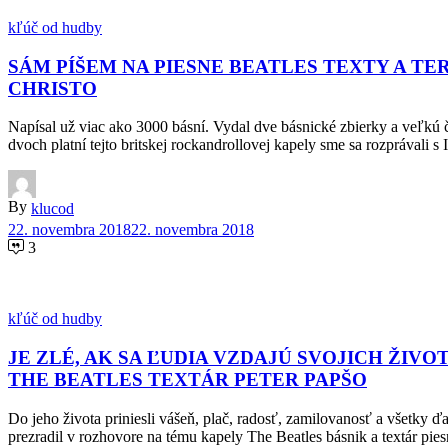
kľúč od hudby
SÁM PÍŠEM NA PIESNE BEATLES TEXTY A TE
CHRISTO
Napísal už viac ako 3000 básní. Vydal dve básnické zbierky a veľkú č
dvoch platní tejto britskej rockandrollovej kapely sme sa rozp
By
klucod
22. novembra 2018
22. novembra 2018
3
kľúč od hudby
JE ZLÉ, AK SA ĽUDIA VZDAJÚ SVOJICH ŽIV
THE BEATLES TEXTÁR PETER PAPŠO
Do jeho života priniesli vášeň, plač, radosť, zamilovanosť a všetky 
prezradil v rozhovore na tému kapely The Beatles básnik a textár 