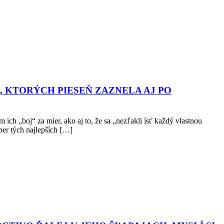
 KTORÝCH PIESEŇ ZAZNELA AJ PO
 „boj“ za mier, ako aj to, že sa „nezľakli ísť každý vlastnou
ber tých najlepších […]