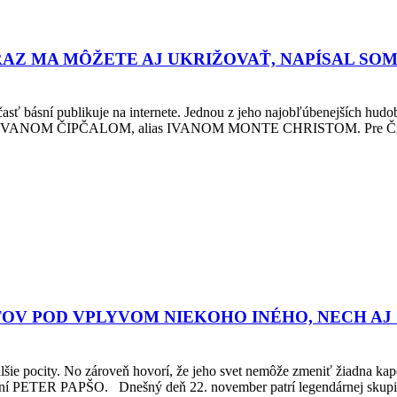
RAZ MA MÔŽETE AJ UKRIŽOVAŤ, NAPÍSAL SOM
asť básní publikuje na internete. Jednou z jeho najobľúbenejších hudobn
rávali s IVANOM ČIPČALOM, alias IVANOM MONTE CHRISTOM. Pre Čipča
OTOV POD VPLYVOM NIEKOHO INÉHO, NECH AJ
ďalšie pocity. No zároveň hovorí, že jeho svet nemôže zmeniť žiadna kap
piesní PETER PAPŠO. Dnešný deň 22. november patrí legendárnej skup