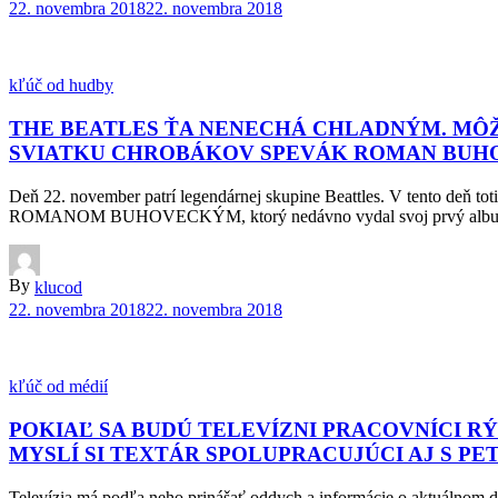
22. novembra 2018
22. novembra 2018
kľúč od hudby
THE BEATLES ŤA NENECHÁ CHLADNÝM. MÔŽ
SVIATKU CHROBÁKOV SPEVÁK ROMAN BUH
Deň 22. november patrí legendárnej skupine Beattles. V tento deň tot
ROMANOM BUHOVECKÝM, ktorý nedávno vydal svoj prvý album SV
By
klucod
22. novembra 2018
22. novembra 2018
kľúč od médií
POKIAĽ SA BUDÚ TELEVÍZNI PRACOVNÍCI RÝP
MYSLÍ SI TEXTÁR SPOLUPRACUJÚCI AJ S 
Televízia má podľa neho prinášať oddych a informácie o aktuálnom di