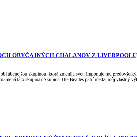
OCH OBYČAJNÝCH CHALANOV Z LIVERPOOLU,
benejšou skupinou, ktorá zmenila svet. Imponuje mu predovšetkým ich
znamená táto skupina? Skupina The Beatles patrí medzi môj vlastný vý