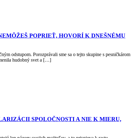
NEMÔŽEŠ POPRIEŤ, HOVORÍ K DNEŠNÉMU
ročným odstupom. Porozprávali sme sa o tejto skupine s pesničkárom
nila hudobný svet a […]
LARIZÁCII SPOLOČNOSTI A NIE K MIERU,
ú len názory svojich majiteľov, a to prispieva k rastu