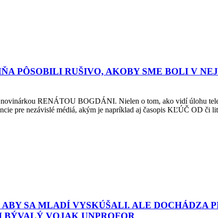
MŇA PÔSOBILI RUŠIVO, AKOBY SME BOLI V N
aj s novinárkou RENÁTOU BOGDÁNI. Nielen o tom, ako vidí úlohu televíz
erancie pre nezávislé médiá, akým je napríklad aj časopis KĽÚČ OD či 
ABY SA MLADÍ VYSKÚŠALI. ALE DOCHÁDZA P
I BÝVALÝ VOJAK UNPROFOR