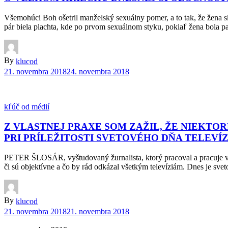
Všemohúci Boh ošetril manželský sexuálny pomer, a to tak, že žena s
pár biela plachta, kde po prvom sexuálnom styku, pokiaľ žena bola pan
By
klucod
21. novembra 2018
24. novembra 2018
kľúč od médií
Z VLASTNEJ PRAXE SOM ZAŽIL, ŽE NIEKTO
PRI PRÍLEŽITOSTI SVETOVÉHO DŇA TELEVÍZ
PETER ŠLOSÁR, vyštudovaný žurnalista, ktorý pracoval a pracuje vo via
či sú objektívne a čo by rád odkázal všetkým televíziám. Dnes je sveto
By
klucod
21. novembra 2018
21. novembra 2018