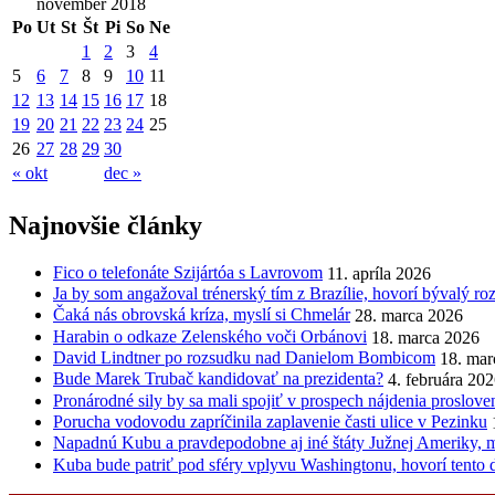
november 2018
Po
Ut
St
Št
Pi
So
Ne
1
2
3
4
5
6
7
8
9
10
11
12
13
14
15
16
17
18
19
20
21
22
23
24
25
26
27
28
29
30
« okt
dec »
Najnovšie články
Fico o telefonáte Szijártóa s Lavrovom
11. apríla 2026
Ja by som angažoval trénerský tím z Brazílie, hovorí bývalý r
Čaká nás obrovská kríza, myslí si Chmelár
28. marca 2026
Harabin o odkaze Zelenského voči Orbánovi
18. marca 2026
David Lindtner po rozsudku nad Danielom Bombicom
18. mar
Bude Marek Trubač kandidovať na prezidenta?
4. februára 20
Pronárodné sily by sa mali spojiť v prospech nájdenia proslov
Porucha vodovodu zapríčinila zaplavenie časti ulice v Pezinku
Napadnú Kubu a pravdepodobne aj iné štáty Južnej Ameriky, my
Kuba bude patriť pod sféry vplyvu Washingtonu, hovorí tento 