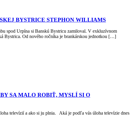
NSKEJ BYSTRICE STEPHON WILLIAMS
pod Urpína si Banskú Bystricu zamiloval. V exkluzívnom
ká Bystrica. Od nového ročníka je brankárskou jednotkou […]
 BY SA MALO ROBIŤ, MYSLÍ SI O
a televízií a ako si ju plnia. Aká je podľa vás úloha televízie dnes