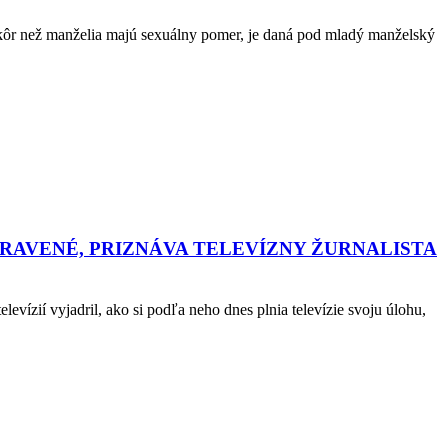
 skôr než manželia majú sexuálny pomer, je daná pod mladý manželský
PRAVENÉ, PRIZNÁVA TELEVÍZNY ŽURNALISTA
evízií vyjadril, ako si podľa neho dnes plnia televízie svoju úlohu,