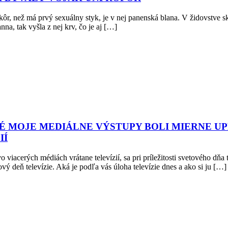
kôr, než má prvý sexuálny styk, je v nej panenská blana. V židovstve
na, tak vyšla z nej krv, čo je aj […]
RÉ MOJE MEDIÁLNE VÝSTUPY BOLI MIERNE U
IÍ
cerých médiách vrátane televízií, sa pri príležitosti svetového dňa tel
vý deň televízie. Aká je podľa vás úloha televízie dnes a ako si ju […]