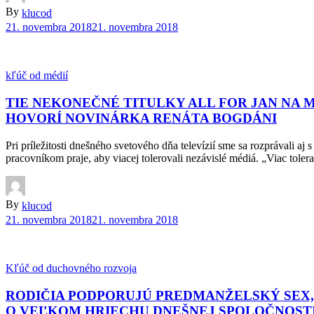
By
klucod
21. novembra 2018
21. novembra 2018
kľúč od médií
TIE NEKONEČNÉ TITULKY ALL FOR JAN NA 
HOVORÍ NOVINÁRKA RENÁTA BOGDÁNI
Pri príležitosti dnešného svetového dňa televízií sme sa rozprávali 
pracovníkom praje, aby viacej tolerovali nezávislé médiá. „Viac tol
By
klucod
21. novembra 2018
21. novembra 2018
Kľúč od duchovného rozvoja
RODIČIA PODPORUJÚ PREDMANŽELSKÝ SEX, 
O VEĽKOM HRIECHU DNEŠNEJ SPOLOČNOST