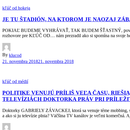
kľúč od hokeja
JE TU ŠTADIÓN, NA KTOROM JE NAOZAJ ZÁ
POKIAĽ BUDEME VYHRÁVAŤ, TAK BUDEM ŠŤASTNÝ, povedal nám po j
rozhovore pre KĽÚČ OD… nám prezradil ako si spomína na svoje hoke
By
klucod
21. novembra 2018
21. novembra 2018
kľúč od médií
POLITIKE VENUJÚ PRÍLIŠ VEĽA ČASU, RIEŠIA
TELEVÍZIÁCH DOKTORKA PRÁV PRI PRÍLEŽI
Doktorky GABRIELY ZÁVACKEJ, ktorá sa venuje téme mobbing, sme sa pr
a ako si ju televízie plnia? Väčšina TV kanálov je veľmi komerčná. A