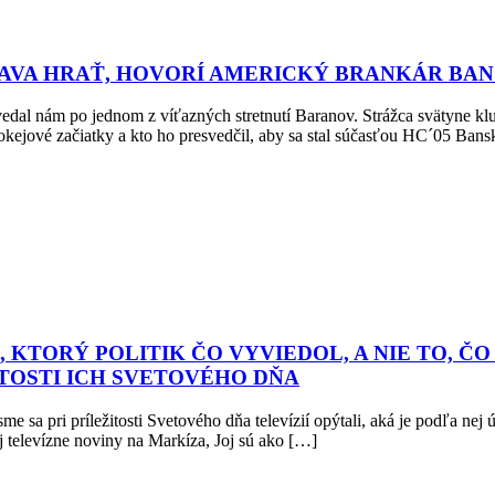
BAVA HRAŤ, HOVORÍ AMERICKÝ BRANKÁR BA
ednom z víťazných stretnutí Baranov. Strážca svätyne klubu s
jové začiatky a kto ho presvedčil, aby sa stal súčasťou HC´05 Bans
, KTORÝ POLITIK ČO VYVIEDOL, A NIE TO, ČO
TOSTI ICH SVETOVÉHO DŇA
i príležitosti Svetového dňa televízií opýtali, aká je podľa nej úloh
j televízne noviny na Markíza, Joj sú ako […]