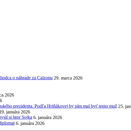
ozhodca o náhrade za Calzonu
29. marca 2026
ca 2026
26
enského prezidenta. Podľa Hriňákovej by ním mal byť tento muž
25. ja
19. januára 2026
slí si Igor Sojka
6. januára 2026
diplomat
6. januára 2026