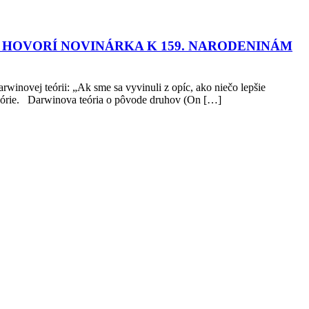
 HOVORÍ NOVINÁRKA K 159. NARODENINÁM
rwinovej teórii: „Ak sme sa vyvinuli z opíc, ako niečo lepšie
teórie. Darwinova teória o pôvode druhov (On […]