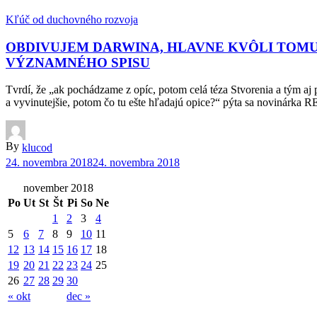
Kľúč od duchovného rozvoja
OBDIVUJEM DARWINA, HLAVNE KVÔLI TOMU
VÝZNAMNÉHO SPISU
Tvrdí, že „ak pochádzame z opíc, potom celá téza Stvorenia a tým aj 
a vyvinutejšie, potom čo tu ešte hľadajú opice?“ pýta sa novinárk
By
klucod
24. novembra 2018
24. novembra 2018
november 2018
Po
Ut
St
Št
Pi
So
Ne
1
2
3
4
5
6
7
8
9
10
11
12
13
14
15
16
17
18
19
20
21
22
23
24
25
26
27
28
29
30
« okt
dec »