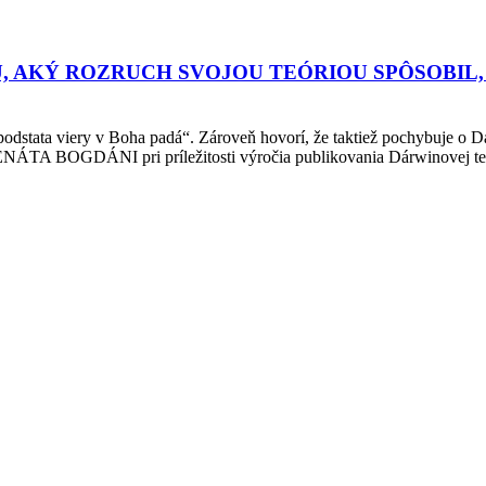
, AKÝ ROZRUCH SVOJOU TEÓRIOU SPÔSOBIL,
podstata viery v Boha padá“. Zároveň hovorí, že taktiež pochybuje o Da
a RENÁTA BOGDÁNI pri príležitosti výročia publikovania Dárwinovej 