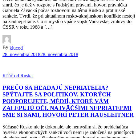
smrti, čo je tiež v rozpore s ľudskými právami, hovorí právnička
Gabriela Závacká počas rozhovoru na tému Rusko a protiruské
sankcie. Tvrdí, že pri aktuálnom rusko-ukrajinskom konflikte nestojí
na žiadnej strane. Čo si myslí o vpáde vojsk Varšavskej zmluvy do
ČSSR v roku 1968 a […]
By
klucod
28. novembra 2018
28. novembra 2018
Kľúč od Ruska
PREČO SA HĽADAJÚ NEPRIATELIA?
SPÝTAJTE SA POLITIKOV, KTORÝCH
PODPORUJETE, MÉDIÍ, KTORÉ VÁM
ZALEPUJÚ OČI. NAJVÄČŠÍMI NEPRIATEĽMI
SME SI SAMI, HOVORÍ PETER HAUSLEITNER
Súčasné Rusko nie je dokonalé, ale nemyslím si, že prebiehajúca
hystéria ekonomických sankcií voči nemu je založená na princípoch
objektívnosti, práva či zdravého rozumu, hovorí v rozhovore pre