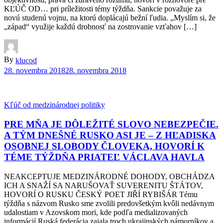
KĽÚČ OD… pri príležitosti témy týždňa. Sankcie považuje za
novú studenú vojnu, na ktorú doplácajú bežní ľudia. „Myslím si, že
„západ“ využije každú drobnosť na zostrovanie vzťahov […]
By
klucod
28. novembra 2018
28. novembra 2018
Kľúč od medzinárodnej politiky
PRE MŇA JE DÔLEŽITÉ SLOVO NEBEZPEČIE.
A TÝM DNEŠNÉ RUSKO ASI JE – Z HĽADISKA
OSOBNEJ SLOBODY ČLOVEKA, HOVORÍ K
TÉME TÝŽDŇA PRIATEĽ VÁCLAVA HAVLA
NEAKCEPTUJE MEDZINÁRODNÉ DOHODY, OBCHÁDZA
ICH A SNAŽÍ SA NARUŠOVAŤ SUVERENITU ŠTÁTOV,
HOVORÍ O RUSKU ČESKÝ POET JIŘÍ RYBIŠÁR Tému
týždňa s názvom Rusko sme zvolili predovšetkým kvôli nedávnym
udalostiam v Azovskom mori, kde podľa medializovaných
informácií Ruská federácia zajala troch ukrajinských námorníkov a