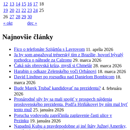
12
13
14
15
16
17
18
19
20
21
22
23
24
25
26
27
28
29
30
« okt
dec »
Najnovšie články
Fico o telefonáte Szijártóa s Lavrovom
11. apríla 2026
Ja by som angažoval trénerský tím z Brazílie, hovorí bývalý
rozhodca o náhrade za Calzonu
29. marca 2026
Čaká nás obrovská kríza, myslí si Chmelár
28. marca 2026
Harabin o odkaze Zelenského voči Orbánovi
18. marca 2026
David Lindtner po rozsudku nad Danielom Bombicom
18.
marca 2026
Bude Marek Trubač kandidovať na prezidenta?
4. februára
2026
Pronárodné sily by sa mali spojiť v prospech nájdenia
proslovenského prezidenta. Podľa Hriňákovej by ním mal byť
tento muž
25. januára 2026
Porucha vodovodu zapríčinila zaplavenie časti ulice v
Pezinku
19. januára 2026
Napadnú Kubu a pravdepodobne aj iné štáty Južnej Ameriky,