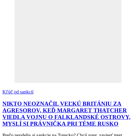
Kľúč od sankcií
NIKTO NEOZNAČIL VEĽKÚ BRITÁNIU ZA
AGRESOROV, KEĎ MARGARET THATCHER
VIEDLA VOJNU O FALKLANDSKÉ OSTROVY,
MYSLÍ SI PRÁVNIČKA PRI TÉME RUSKO
Prečo neudelia aj sankcie na Turecko? Chcú napr. zaviesť trest