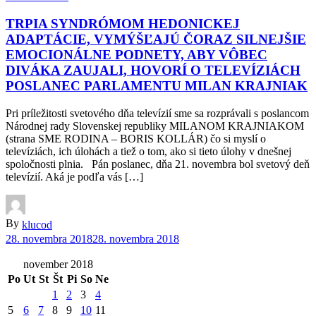
TRPIA SYNDRÓMOM HEDONICKEJ
ADAPTÁCIE, VYMÝŠĽAJÚ ČORAZ SILNEJŠIE
EMOCIONÁLNE PODNETY, ABY VÔBEC
DIVÁKA ZAUJALI, HOVORÍ O TELEVÍZIÁCH
POSLANEC PARLAMENTU MILAN KRAJNIAK
Pri príležitosti svetového dňa televízií sme sa rozprávali s poslancom
Národnej rady Slovenskej republiky MILANOM KRAJNIAKOM
(strana SME RODINA – BORIS KOLLÁR) čo si myslí o
televíziách, ich úlohách a tiež o tom, ako si tieto úlohy v dnešnej
spoločnosti plnia. Pán poslanec, dňa 21. novembra bol svetový deň
televízií. Aká je podľa vás […]
By
klucod
28. novembra 2018
28. novembra 2018
november 2018
Po
Ut
St
Št
Pi
So
Ne
1
2
3
4
5
6
7
8
9
10
11