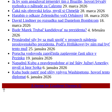
Ja by som angažoval trénerský tím z Brazílie, hovorí bývalý
rozhodca o náhrade za Calzonu
29. marca 2026
Čaká nás obrovská kríza, myslí si Chmelár
28. marca 2026
Harabin o odkaze Zelenského voči Orbánovi
18. marca 2026
David Lindtner po rozsudku nad Danielom Bombicom
18.
marca 2026
Bude Marek Trubač kandidovať na prezidenta?
4. februára
2026
Pronárodné sily by sa mali spojiť v prospech nájdenia
proslovenského prezidenta. Podľa Hriňákovej by ním mal byť
tento muž
25. januára 2026
Porucha vodovodu zapríčinila zaplavenie časti ulice v
Pezinku
19. januára 2026
Napadnú Kubu a pravdepodobne aj iné štáty Južnej Ameriky,
myslí si Igor Sojka
6. januára 2026
Kuba bude patriť pod sféry vplyvu Washingtonu, hovorí tento
diplomat
6. januára 2026
A theme by Gradient Themes ©