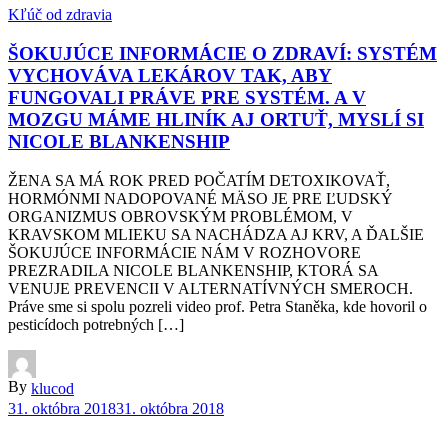
Kľúč od zdravia
ŠOKUJÚCE INFORMÁCIE O ZDRAVÍ: SYSTÉM
VYCHOVÁVA LEKÁROV TAK, ABY
FUNGOVALI PRÁVE PRE SYSTÉM. A V
MOZGU MÁME HLINÍK AJ ORTUŤ, MYSLÍ SI
NICOLE BLANKENSHIP
ŽENA SA MÁ ROK PRED POČATÍM DETOXIKOVAŤ,
HORMÓNMI NADOPOVANÉ MÄSO JE PRE ĽUDSKÝ
ORGANIZMUS OBROVSKÝM PROBLÉMOM, V
KRAVSKOM MLIEKU SA NACHÁDZA AJ KRV, A ĎALŠIE
ŠOKUJÚCE INFORMÁCIE NÁM V ROZHOVORE
PREZRADILA NICOLE BLANKENSHIP, KTORÁ SA
VENUJE PREVENCII V ALTERNATÍVNÝCH SMEROCH.
Práve sme si spolu pozreli video prof. Petra Staněka, kde hovoril o
pesticídoch potrebných […]
By
klucod
31. októbra 2018
31. októbra 2018