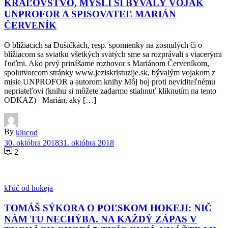
KRÁĽOVSTVO, MYSLÍ SI BÝVALÝ VOJAK
UNPROFOR A SPISOVATEĽ MARIÁN
ČERVENÍK
O blížiacich sa Dušičkách, resp. spomienky na zosnulých či o
blížiacom sa sviatku všetkých svätých sme sa rozprávali s viacerými
ľuďmi. Ako prvý prinášame rozhovor s Mariánom Červeníkom,
spolutvorcom stránky www.jeziskristuzije.sk, bývalým vojakom z
misie UNPROFOR a autorom knihy Môj boj proti neviditeľnému
nepriateľovi (knihu si môžete zadarmo stiahnuť kliknutím na tento
ODKAZ) Marián, aký […]
By
klucod
30. októbra 2018
31. októbra 2018
2
kľúč od hokeja
TOMÁŠ SÝKORA O POĽSKOM HOKEJI: NIČ
NÁM TU NECHÝBA. NA KAŽDÝ ZÁPAS V