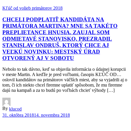
Kľúč od volieb primátorov 2018
CHCELI PODPLATIŤ KANDIDÁTA NA
PRIMÁTORA MARTINA? MNE SA TAKÉTO
PREPLIETANCE HNUSIA. ZAUJAL SOM
ODMIETAVÉ STANOVISKO, PREZRADIL
STANISLAV ONDRUŠ, KTORÝ CHCE AJ
VEĽKÚ NOVINKU: MESTSKÝ ÚRAD
OTVORENÝ AJ V SOBOTU
Nebolo to tak dávno, keď sa objavila informácia o údajnej korupcii
v meste Martin. A keďže je pred voľbami, časopis KĽÚČ OD…
oslovil kandidátov na primátorov väčších miest, aby sa vyjadrili aj o
tom, či ich niekto chcel firemne uplatiť spôsobom, že mu firemne
dajú na kampaň a za to budú po voľbách chcieť výhody […]
By
klucod
31. októbra 2018
14. novembra 2018