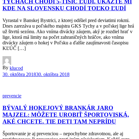
TYCHÁCH CHODÍ 5-TISÍC ĽUDÍ. UKÁŽTE MI
KDE NA SLOVENSKU CHODÍ TOĽKO ĽUDÍ
Vyrastal v Banskej Bystrici, z ktorej odišiel pred deviatimi rokmi.
Dnes zarezáva u poľského majstra GKS Tychy a v poľskej lige hrá
už štvrtú sezónu. Ako vníma divácky záujem, aký je rozdiel hrať v
lige, ktorá má limity na počet zahraničných hráčov, ako vníma
divácky záujem o hokej v Poľsku a ďalšie zaujímavosti časopisu
KĽÚČ […]
By
klucod
30. októbra 2018
30. októbra 2018
prevencie
BÝVALÝ HOKEJOVÝ BRANKÁR JARO
MAJZEL: MÔŽETE UROBIŤ ŠPORTOVISKÁ,
AKÉ CHCETE. TIE DETI TAM NEPRÍDU
Športovanie je aj prevenciou – nepochybne zdravotnou, ale aj