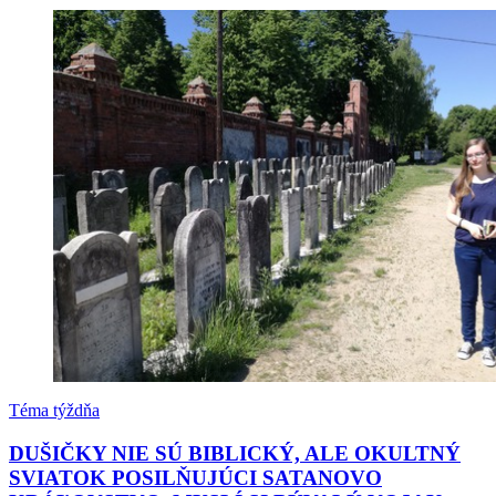
Téma týždňa
DUŠIČKY NIE SÚ BIBLICKÝ, ALE OKULTNÝ
SVIATOK POSILŇUJÚCI SATANOVO