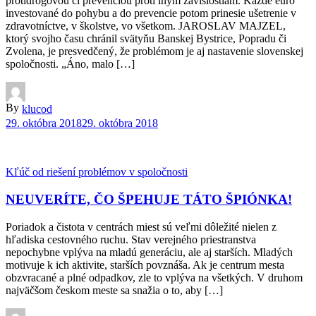
protidrogovou či prevenciou proti iným závislostiam. Každé euro
investované do pohybu a do prevencie potom prinesie ušetrenie v
zdravotníctve, v školstve, vo všetkom. JAROSLAV MAJZEL,
ktorý svojho času chránil svätyňu Banskej Bystrice, Popradu či
Zvolena, je presvedčený, že problémom je aj nastavenie slovenskej
spoločnosti. „Áno, malo […]
By
klucod
29. októbra 2018
29. októbra 2018
Kľúč od riešení problémov v spoločnosti
NEUVERÍTE, ČO ŠPEHUJE TÁTO ŠPIÓNKA!
Poriadok a čistota v centrách miest sú veľmi dôležité nielen z
hľadiska cestovného ruchu. Stav verejného priestranstva
nepochybne vplýva na mladú generáciu, ale aj starších. Mladých
motivuje k ich aktivite, starších povznáša. Ak je centrum mesta
obzvracané a plné odpadkov, zle to vplýva na všetkých. V druhom
najväčšom českom meste sa snažia o to, aby […]