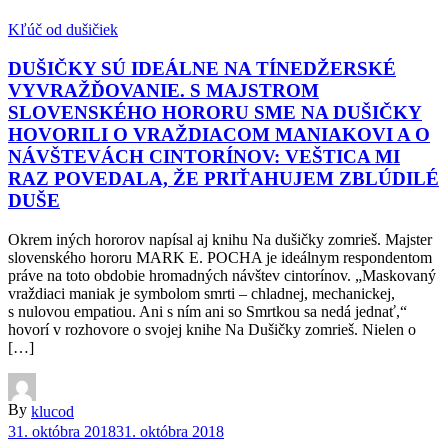
Kľúč od dušičiek
DUŠIČKY SÚ IDEÁLNE NA TÍNEDŽERSKÉ
VYVRAŽĎOVANIE. S MAJSTROM
SLOVENSKÉHO HORORU SME NA DUŠIČKY
HOVORILI O VRAŽDIACOM MANIAKOVI A O
NÁVŠTEVÁCH CINTORÍNOV: VEŠTICA MI
RAZ POVEDALA, ŽE PRIŤAHUJEM ZBLÚDILÉ
DUŠE
Okrem iných hororov napísal aj knihu Na dušičky zomrieš. Majster
slovenského hororu MARK E. POCHA je ideálnym respondentom
práve na toto obdobie hromadných návštev cintorínov. „Maskovaný
vraždiaci maniak je symbolom smrti – chladnej, mechanickej,
s nulovou empatiou. Ani s ním ani so Smrtkou sa nedá jednať,“
hovorí v rozhovore o svojej knihe Na Dušičky zomrieš. Nielen o
[…]
By
klucod
31. októbra 2018
31. októbra 2018