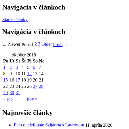
Navigácia v článkoch
Staršie články
Navigácia v článkoch
2
3
Older
Newer
1
→
←
Posts
Posts
október 2018
Po
Ut
St
Št
Pi
So
Ne
1
2
3
4
5
6
7
8
9
10
11
12
13
14
15
16
17
18
19
20
21
22
23
24
25
26
27
28
29
30
31
« sep
nov »
Najnovšie články
Fico o telefonáte Szijártóa s Lavrovom
11. apríla 2026