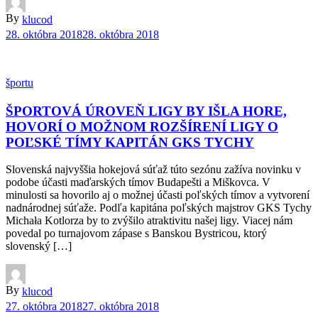
By
klucod
28. októbra 2018
28. októbra 2018
športu
ŠPORTOVÁ ÚROVEŇ LIGY BY IŠLA HORE,
HOVORÍ O MOŽNOM ROZŠÍRENÍ LIGY O
POĽSKÉ TÍMY KAPITÁN GKS TYCHY
Slovenská najvyššia hokejová súťaž túto sezónu zažíva novinku v
podobe účasti maďarských tímov Budapešti a Miškovca. V
minulosti sa hovorilo aj o možnej účasti poľských tímov a vytvorení
nadnárodnej súťaže. Podľa kapitána poľských majstrov GKS Tychy
Michała Kotlorza by to zvýšilo atraktivitu našej ligy. Viacej nám
povedal po turnajovom zápase s Banskou Bystricou, ktorý
slovenský […]
By
klucod
27. októbra 2018
27. októbra 2018