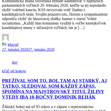
Komunistická strana Slovenska nebude kandidovať v najbližších
parlamentných voľbách 29. februára 2020, keďže sa jej nepodarilo
zložiť volebnú kauciu. KSS nevyzvala voliť žiadnu z
kandidujúcuch strán. Svojím priaznivcom, členom a sympatizantom
odporúča vložiť do hlasovacej obálky banner v znení: Volím
socializmus. „Každý hlas komunistu využitý k voľbe ktorejkoľvek
kandidujúcej strany v súčasných voľbách, nie je […]
By
klucod
27. januára 2020
27. januára 2020
dav
kľúč od hokeja
PREŽÍVAL SOM TO. BOL TAM AJ STARKÝ, AJ
TATKO, SLEDOVAL SOM KAŽDÝ ZÁPAS,
SPOMÍNA NA MAJSTROVSKÝ TITUL ŽILINY
VTEDY IBA 10-ROČNÝ DOMINIK REHÁK
Žilinský hokej má už 95 rokov a v zápase s reprezentáciou