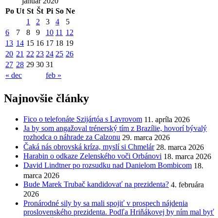
január 2020
Po
Ut
St
Št
Pi
So
Ne
1
2
3
4
5
6
7
8
9
10
11
12
13
14
15
16
17
18
19
20
21
22
23
24
25
26
27
28
29
30
31
« dec
feb »
Najnovšie články
Fico o telefonáte Szijártóa s Lavrovom
11. apríla 2026
Ja by som angažoval trénerský tím z Brazílie, hovorí bývalý
rozhodca o náhrade za Calzonu
29. marca 2026
Čaká nás obrovská kríza, myslí si Chmelár
28. marca 2026
Harabin o odkaze Zelenského voči Orbánovi
18. marca 2026
David Lindtner po rozsudku nad Danielom Bombicom
18.
marca 2026
Bude Marek Trubač kandidovať na prezidenta?
4. februára
2026
Pronárodné sily by sa mali spojiť v prospech nájdenia
proslovenského prezidenta. Podľa Hriňákovej by ním mal byť