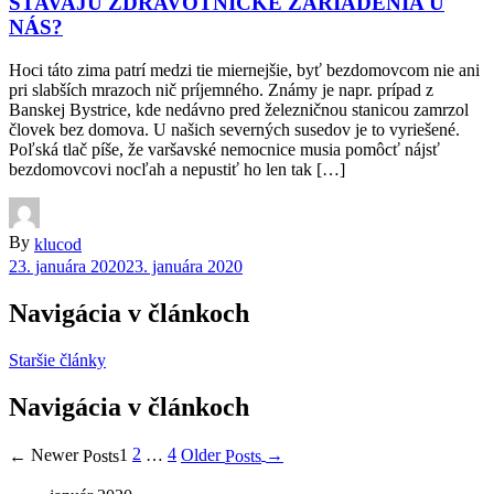
STAVAJÚ ZDRAVOTNÍCKE ZARIADENIA U
NÁS?
Hoci táto zima patrí medzi tie miernejšie, byť bezdomovcom nie ani
pri slabších mrazoch nič príjemného. Známy je napr. prípad z
Banskej Bystrice, kde nedávno pred železničnou stanicou zamrzol
človek bez domova. U našich severných susedov je to vyriešené.
Poľská tlač píše, že varšavské nemocnice musia pomôcť nájsť
bezdomovcovi nocľah a nepustiť ho len tak […]
By
klucod
23. januára 2020
23. januára 2020
Navigácia v článkoch
Staršie články
Navigácia v článkoch
2
4
Older
Newer
1
…
→
←
Posts
Posts