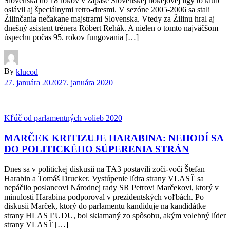
Slovenska do 18 rokov v zápase Slovenskej hokejovej ligy to klub
oslávil aj špeciálnymi retro-dresmi. V sezóne 2005-2006 sa stali
Žilinčania nečakane majstrami Slovenska. Vtedy za Žilinu hral aj
dnešný asistent trénera Róbert Rehák. A nielen o tomto najväčšom
úspechu počas 95. rokov fungovania […]
By
klucod
27. januára 2020
27. januára 2020
Kľúč od parlamentných volieb 2020
MARČEK KRITIZUJE HARABINA: NEHODÍ SA
DO POLITICKÉHO SÚPERENIA STRÁN
Dnes sa v politickej diskusii na TA3 postavili zoči-voči Štefan
Harabin a Tomáš Drucker. Vystúpenie lídra strany VLASŤ sa
nepáčilo poslancovi Národnej rady SR Petrovi Marčekovi, ktorý v
minulosti Harabina podporoval v prezidentských voľbách. Po
diskusii Marček, ktorý do parlamentu kandiduje na kandidátke
strany HLAS ĽUDU, bol sklamaný zo spôsobu, akým volebný líder
strany VLASŤ […]