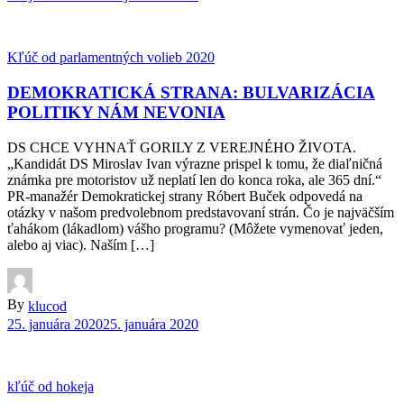
Kľúč od parlamentných volieb 2020
DEMOKRATICKÁ STRANA: BULVARIZÁCIA
POLITIKY NÁM NEVONIA
DS CHCE VYHNAŤ GORILY Z VEREJNÉHO ŽIVOTA.
„Kandidát DS Miroslav Ivan výrazne prispel k tomu, že diaľničná
známka pre motoristov už neplatí len do konca roka, ale 365 dní.“
PR-manažér Demokratickej strany Róbert Buček odpovedá na
otázky v našom predvolebnom predstavovaní strán. Čo je najväčším
ťahákom (lákadlom) vášho programu? (Môžete vymenovať jeden,
alebo aj viac). Naším […]
By
klucod
25. januára 2020
25. januára 2020
kľúč od hokeja