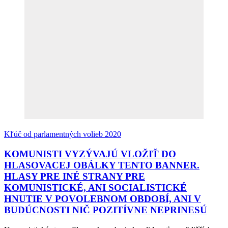
Kľúč od parlamentných volieb 2020
KOMUNISTI VYZÝVAJÚ VLOŽIŤ DO
HLASOVACEJ OBÁLKY TENTO BANNER.
HLASY PRE INÉ STRANY PRE
KOMUNISTICKÉ, ANI SOCIALISTICKÉ
HNUTIE V POVOLEBNOM OBDOBÍ, ANI V
BUDÚCNOSTI NIČ POZITÍVNE NEPRINESÚ