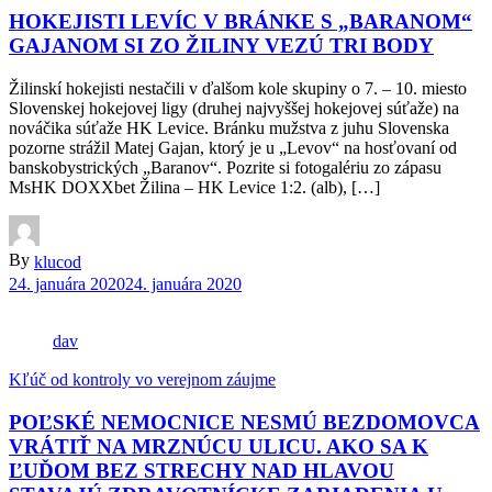
HOKEJISTI LEVÍC V BRÁNKE S „BARANOM“
GAJANOM SI ZO ŽILINY VEZÚ TRI BODY
Žilinskí hokejisti nestačili v ďalšom kole skupiny o 7. – 10. miesto
Slovenskej hokejovej ligy (druhej najvyššej hokejovej súťaže) na
nováčika súťaže HK Levice. Bránku mužstva z juhu Slovenska
pozorne strážil Matej Gajan, ktorý je u „Levov“ na hosťovaní od
banskobystrických „Baranov“. Pozrite si fotogalériu zo zápasu
MsHK DOXXbet Žilina – HK Levice 1:2. (alb), […]
By
klucod
24. januára 2020
24. januára 2020
dav
Kľúč od kontroly vo verejnom záujme
POĽSKÉ NEMOCNICE NESMÚ BEZDOMOVCA
VRÁTIŤ NA MRZNÚCU ULICU. AKO SA K
ĽUĎOM BEZ STRECHY NAD HLAVOU