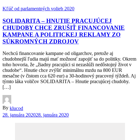
Kľúč od parlamentných volieb 2020
SOLIDARITA – HNUTIE PRACUJÚCEJ
CHUDOBY CHCE ZRUŠIŤ FINANCOVANIE
KAMPANE A POLITICKEJ REKLAMY ZO
SÚKROMNÝCH ZDROJOV
Nechcú financovanie kampane od oligarchov, pretože aj
chudobnejší ľudia majú mať možnosť zapojiť sa do politiky. Okrem
toho hovoria, že „žiadny pracujúci si nezaslúži nedôstojný život v
chudobe“. Hnutie chce zvýšiť minimálnu mzdu na 800 EUR
mesačne (v čistom cca 620 eur) a 30-hodinový pracovný týždeň. Aj
týmto láka voličov SOLIDARITA – Hnutie pracujúcej chudoby.
[…]
By
klucod
28. januára 2020
28. januára 2020