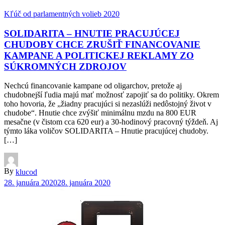
Kľúč od parlamentných volieb 2020
SOLIDARITA – HNUTIE PRACUJÚCEJ
CHUDOBY CHCE ZRUŠIŤ FINANCOVANIE
KAMPANE A POLITICKEJ REKLAMY ZO
SÚKROMNÝCH ZDROJOV
Nechcú financovanie kampane od oligarchov, pretože aj
chudobnejší ľudia majú mať možnosť zapojiť sa do politiky. Okrem
toho hovoria, že „žiadny pracujúci si nezaslúži nedôstojný život v
chudobe“. Hnutie chce zvýšiť minimálnu mzdu na 800 EUR
mesačne (v čistom cca 620 eur) a 30-hodinový pracovný týždeň. Aj
týmto láka voličov SOLIDARITA – Hnutie pracujúcej chudoby.
[…]
By
klucod
28. januára 2020
28. januára 2020