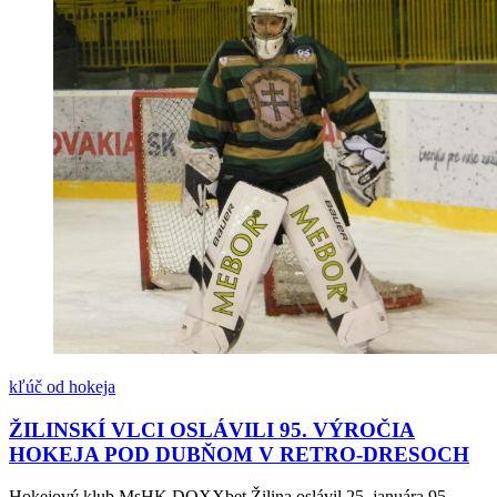
kľúč od hokeja
ŽILINSKÍ VLCI OSLÁVILI 95. VÝROČIA
HOKEJA POD DUBŇOM V RETRO-DRESOCH
Hokejový klub MsHK DOXXbet Žilina oslávil 25. januára 95.