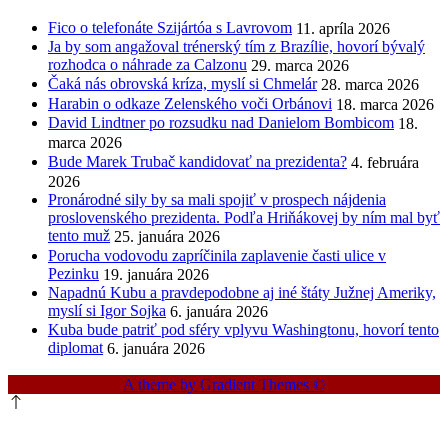
Fico o telefonáte Szijártóa s Lavrovom
11. apríla 2026
Ja by som angažoval trénerský tím z Brazílie, hovorí bývalý
rozhodca o náhrade za Calzonu
29. marca 2026
Čaká nás obrovská kríza, myslí si Chmelár
28. marca 2026
Harabin o odkaze Zelenského voči Orbánovi
18. marca 2026
David Lindtner po rozsudku nad Danielom Bombicom
18.
marca 2026
Bude Marek Trubač kandidovať na prezidenta?
4. februára
2026
Pronárodné sily by sa mali spojiť v prospech nájdenia
proslovenského prezidenta. Podľa Hriňákovej by ním mal byť
tento muž
25. januára 2026
Porucha vodovodu zapríčinila zaplavenie časti ulice v
Pezinku
19. januára 2026
Napadnú Kubu a pravdepodobne aj iné štáty Južnej Ameriky,
myslí si Igor Sojka
6. januára 2026
Kuba bude patriť pod sféry vplyvu Washingtonu, hovorí tento
diplomat
6. januára 2026
A theme by Gradient Themes ©