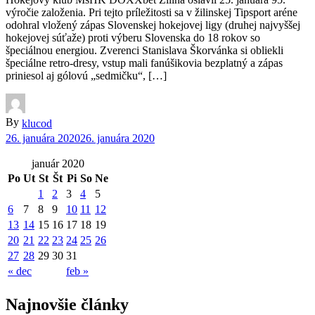
výročie založenia. Pri tejto príležitosti sa v žilinskej Tipsport aréne
odohral vložený zápas Slovenskej hokejovej ligy (druhej najvyššej
hokejovej súťaže) proti výberu Slovenska do 18 rokov so
špeciálnou energiou. Zverenci Stanislava Škorvánka si obliekli
špeciálne retro-dresy, vstup mali fanúšikovia bezplatný a zápas
priniesol aj gólovú „sedmičku“, […]
By
klucod
26. januára 2020
26. januára 2020
január 2020
Po
Ut
St
Št
Pi
So
Ne
1
2
3
4
5
6
7
8
9
10
11
12
13
14
15
16
17
18
19
20
21
22
23
24
25
26
27
28
29
30
31
« dec
feb »
Najnovšie články