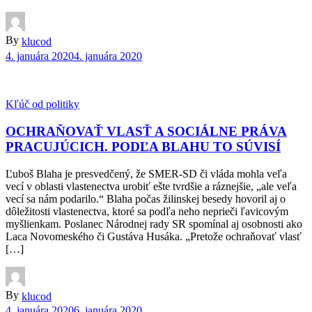
By
klucod
4. januára 2020
4. januára 2020
Kľúč od politiky
OCHRAŇOVAŤ VLASŤ A SOCIÁLNE PRÁVA
PRACUJÚCICH. PODĽA BLAHU TO SÚVISÍ
Ľuboš Blaha je presvedčený, že SMER-SD či vláda mohla veľa
vecí v oblasti vlastenectva urobiť ešte tvrdšie a ráznejšie, „ale veľa
vecí sa nám podarilo.“ Blaha počas žilinskej besedy hovoril aj o
dôležitosti vlastenectva, ktoré sa podľa neho neprieči ľavicovým
myšlienkam. Poslanec Národnej rady SR spomínal aj osobnosti ako
Laca Novomeského či Gustáva Husáka. „Pretože ochraňovať vlasť
[…]
By
klucod
4. januára 2020
6. januára 2020