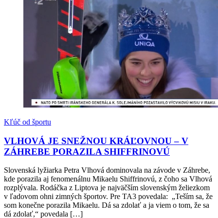
Kľúč od športu
VLHOVÁ JE SNEŽNOU KRÁĽOVNOU – V
ZÁHREBE PORAZILA SHIFFRINOVÚ
Slovenská lyžiarka Petra Vlhová dominovala na závode v Záhrebe,
kde porazila aj fenomenálnu Mikaelu Shiffrinovú, z čoho sa Vlhová
rozplývala. Rodáčka z Liptova je najväčším slovenským želiezkom
v ľadovom ohni zimných športov. Pre TA3 povedala: „Teším sa, že
som konečne porazila Mikaelu. Dá sa zdolať a ja viem o tom, že sa
dá zdolať,“ povedala […]