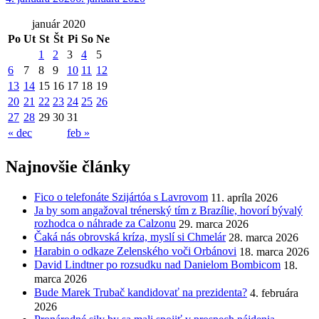
január 2020
Po
Ut
St
Št
Pi
So
Ne
1
2
3
4
5
6
7
8
9
10
11
12
13
14
15
16
17
18
19
20
21
22
23
24
25
26
27
28
29
30
31
« dec
feb »
Najnovšie články
Fico o telefonáte Szijártóa s Lavrovom
11. apríla 2026
Ja by som angažoval trénerský tím z Brazílie, hovorí bývalý
rozhodca o náhrade za Calzonu
29. marca 2026
Čaká nás obrovská kríza, myslí si Chmelár
28. marca 2026
Harabin o odkaze Zelenského voči Orbánovi
18. marca 2026
David Lindtner po rozsudku nad Danielom Bombicom
18.
marca 2026
Bude Marek Trubač kandidovať na prezidenta?
4. februára
2026