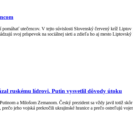
čencom
aží pomáhať utečencov. V tejto súvislosti Slovenský červený kríž Lipt
zajú svoj príspevok na sociálnej sieti a zdieľa ho aj mesto Liptovský
zal ruskému lídrovi. Putin vysvetlil dôvody útoku
Putinom a Milošom Zemanom. Český prezident sa vždy javil totiž skôr 
 prečo jeho vojská prekročili ukrajinské hranice a prečo ostreľujú voj