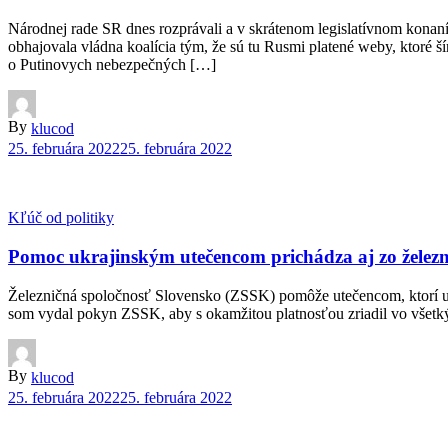
Národnej rade SR dnes rozprávali a v skrátenom legislatívnom kona
obhajovala vládna koalícia tým, že sú tu Rusmi platené weby, ktoré 
o Putinovych nebezpečných […]
By
klucod
25. februára 2022
25. februára 2022
Kľúč od politiky
Pomoc ukrajinským utečencom prichádza aj zo železn
Železničná spoločnosť Slovensko (ZSSK) pomôže utečencom, ktorí utek
som vydal pokyn ZSSK, aby s okamžitou platnosťou zriadil vo všetký
By
klucod
25. februára 2022
25. februára 2022