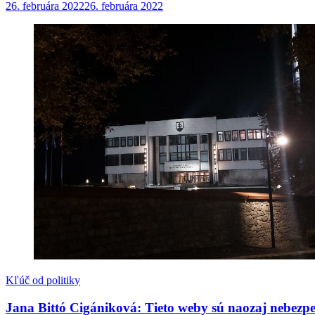
26. februára 2022
26. februára 2022
Kľúč od politiky
Jana Bittó Cigániková: Tieto weby sú naozaj nebez