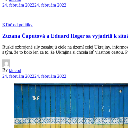
24. februára 2022
24. februára 2022
Kľúč od politiky
Zuzana Čaputová a Eduard Heger sa vyjadrili k situá
Ruské ozbrojené sily zasahujú ciele na území celej Ukrajiny, informo
s tým, že to bolo len za to, že Ukrajina si chcela ísť vlastnou cestou
By
klucod
24. februára 2022
24. februára 2022