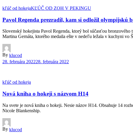
kľúč od hokeja
KĽÚČ OD ZOH V PEKINGU
Pavol Regenda prezradil, kam si odložil olympijskú 
Slovenský hokejista Pavol Regenda, ktorý bol súčasťou bronzového t
Martina Gernáta, ktorého medaila ešte v nedeľu ležala v kuchyni vo Š
By
klucod
28. februára 2022
28. februára 2022
kľúč od hokeja
Nová kniha o hokeji s názvom H14
Na svete je nová kniha o hokeji. Nesie názov H14. Obsahuje 14 rozhov
Nicole Blankenship.
By
klucod