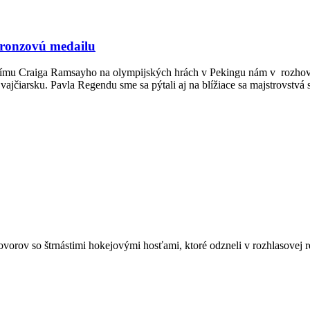
bronzovú medailu
ímu Craiga Ramsayho na olympijských hrách v Pekingu nám v rozhovore
vajčiarsku. Pavla Regendu sme sa pýtali aj na blížiace sa majstrovstvá 
orov so štrnástimi hokejovými hosťami, ktoré odzneli v rozhlasovej rel