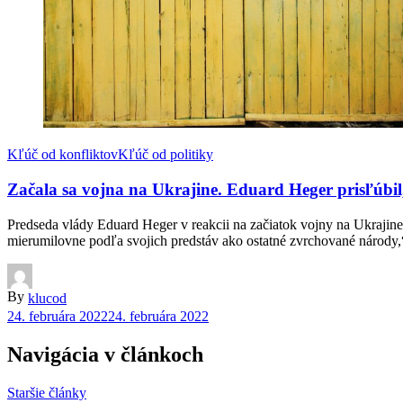
Kľúč od konfliktov
Kľúč od politiky
Začala sa vojna na Ukrajine. Eduard Heger prisľúbil,
Predseda vlády Eduard Heger v reakcii na začiatok vojny na Ukrajine,
mierumilovne podľa svojich predstáv ako ostatné zvrchované národy,“ 
By
klucod
24. februára 2022
24. februára 2022
Navigácia v článkoch
Staršie články