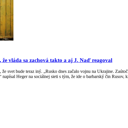
 že vláda sa zachová takto a aj J. Naď reagoval
 že svet bude teraz iný. „Rusko dnes začalo vojnu na Ukrajine. Zaútočil
napísal Heger na sociálnej sieti s tým, že ide o barbarský čin Rusov, 