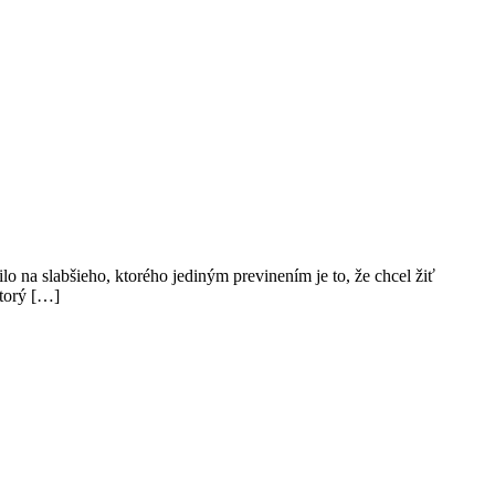
o na slabšieho, ktorého jediným previnením je to, že chcel žiť
ktorý […]