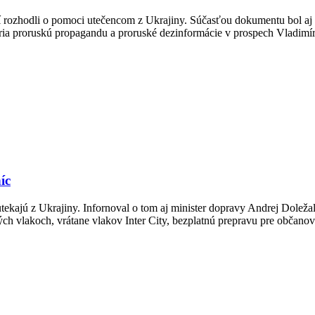
ní rozhodli o pomoci utečencom z Ukrajiny. Súčasťou dokumentu bol 
šíria proruskú propagandu a proruské dezinformácie v prospech Vladimí
íc
ajú z Ukrajiny. Infornoval o tom aj minister dopravy Andrej Doležal n
ch vlakoch, vrátane vlakov Inter City, bezplatnú prepravu pre občano