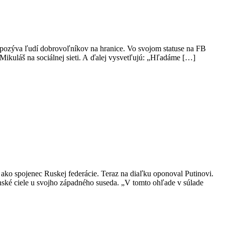
ov pozýva ľudí dobrovoľníkov na hranice. Vo svojom statuse na FB
 Mikuláš na sociálnej sieti. A ďalej vysvetľujú: „Hľadáme […]
ako spojenec Ruskej federácie. Teraz na diaľku oponoval Putinovi.
enské ciele u svojho západného suseda. „V tomto ohľade v súlade