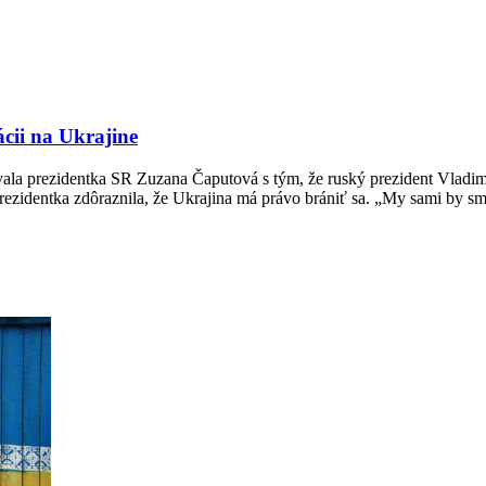
cii na Ukrajine
vala prezidentka SR Zuzana Čaputová s tým, že ruský prezident Vladimí
. Prezidentka zdôraznila, že Ukrajina má právo brániť sa. „My sami by sm