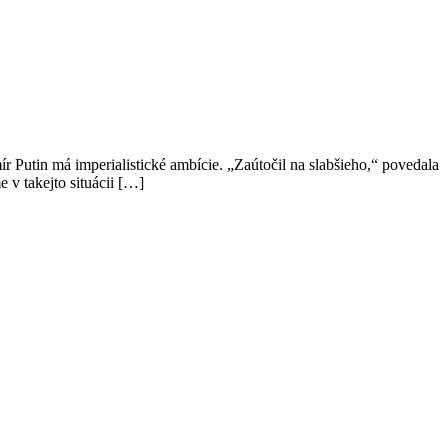
r Putin má imperialistické ambície. „Zaútočil na slabšieho,“ povedala
e v takejto situácii […]