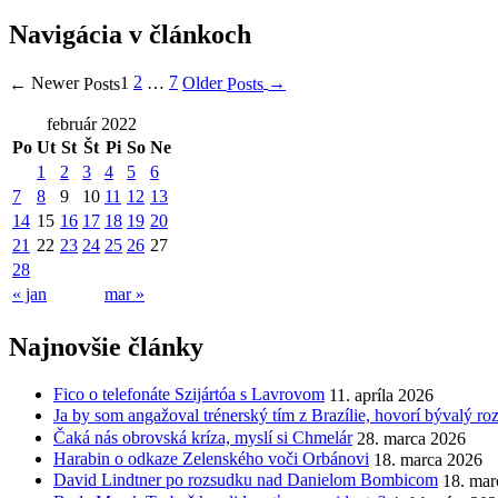
Navigácia v článkoch
2
7
Older
Newer
1
…
→
←
Posts
Posts
február 2022
Po
Ut
St
Št
Pi
So
Ne
1
2
3
4
5
6
7
8
9
10
11
12
13
14
15
16
17
18
19
20
21
22
23
24
25
26
27
28
« jan
mar »
Najnovšie články
Fico o telefonáte Szijártóa s Lavrovom
11. apríla 2026
Ja by som angažoval trénerský tím z Brazílie, hovorí bývalý r
Čaká nás obrovská kríza, myslí si Chmelár
28. marca 2026
Harabin o odkaze Zelenského voči Orbánovi
18. marca 2026
David Lindtner po rozsudku nad Danielom Bombicom
18. mar