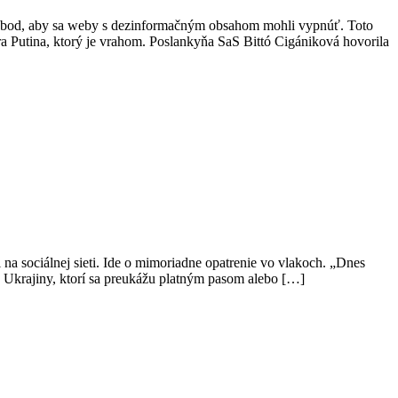
aj bod, aby sa weby s dezinformačným obsahom mohli vypnúť. Toto
ra Putina, ktorý je vrahom. Poslankyňa SaS Bittó Cigániková hovorila
a sociálnej sieti. Ide o mimoriadne opatrenie vo vlakoch. „Dnes
v Ukrajiny, ktorí sa preukážu platným pasom alebo […]