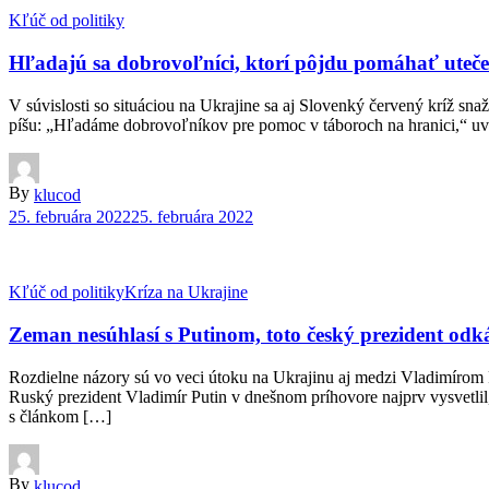
Kľúč od politiky
Hľadajú sa dobrovoľníci, ktorí pôjdu pomáhať ute
V súvislosti so situáciou na Ukrajine sa aj Slovenký červený kríž sn
píšu: „Hľadáme dobrovoľníkov pre pomoc v táboroch na hranici,“ uvád
By
klucod
25. februára 2022
25. februára 2022
Kľúč od politiky
Kríza na Ukrajine
Zeman nesúhlasí s Putinom, toto český prezident odká
Rozdielne názory sú vo veci útoku na Ukrajinu aj medzi Vladimírom 
Ruský prezident Vladimír Putin v dnešnom príhovore najprv vysvetlil,
s článkom […]
By
klucod