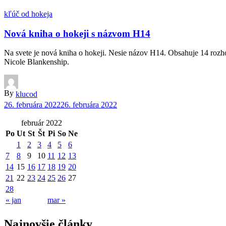
kľúč od hokeja
Nová kniha o hokeji s názvom H14
Na svete je nová kniha o hokeji. Nesie názov H14. Obsahuje 14 rozhov
Nicole Blankenship.
By
klucod
26. februára 2022
26. februára 2022
február 2022
Po
Ut
St
Št
Pi
So
Ne
1
2
3
4
5
6
7
8
9
10
11
12
13
14
15
16
17
18
19
20
21
22
23
24
25
26
27
28
« jan
mar »
Najnovšie články