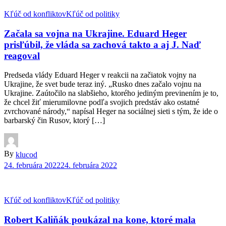
Kľúč od konfliktov
Kľúč od politiky
Začala sa vojna na Ukrajine. Eduard Heger
prisľúbil, že vláda sa zachová takto a aj J. Naď
reagoval
Predseda vlády Eduard Heger v reakcii na začiatok vojny na
Ukrajine, že svet bude teraz iný. „Rusko dnes začalo vojnu na
Ukrajine. Zaútočilo na slabšieho, ktorého jediným previnením je to,
že chcel žiť mierumilovne podľa svojich predstáv ako ostatné
zvrchované národy,“ napísal Heger na sociálnej sieti s tým, že ide o
barbarský čin Rusov, ktorý […]
By
klucod
24. februára 2022
24. februára 2022
Kľúč od konfliktov
Kľúč od politiky
Robert Kaliňák poukázal na kone, ktoré mala