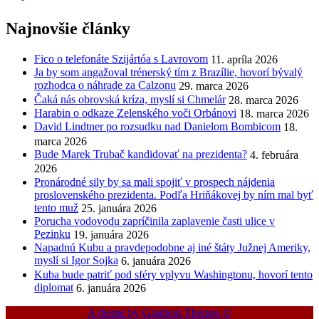
Najnovšie články
Fico o telefonáte Szijártóa s Lavrovom
11. apríla 2026
Ja by som angažoval trénerský tím z Brazílie, hovorí bývalý
rozhodca o náhrade za Calzonu
29. marca 2026
Čaká nás obrovská kríza, myslí si Chmelár
28. marca 2026
Harabin o odkaze Zelenského voči Orbánovi
18. marca 2026
David Lindtner po rozsudku nad Danielom Bombicom
18.
marca 2026
Bude Marek Trubač kandidovať na prezidenta?
4. februára
2026
Pronárodné sily by sa mali spojiť v prospech nájdenia
proslovenského prezidenta. Podľa Hriňákovej by ním mal byť
tento muž
25. januára 2026
Porucha vodovodu zapríčinila zaplavenie časti ulice v
Pezinku
19. januára 2026
Napadnú Kubu a pravdepodobne aj iné štáty Južnej Ameriky,
myslí si Igor Sojka
6. januára 2026
Kuba bude patriť pod sféry vplyvu Washingtonu, hovorí tento
diplomat
6. januára 2026
A theme by Gradient Themes ©