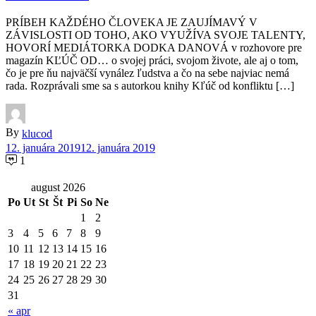
PRÍBEH KAŽDÉHO ČLOVEKA JE ZAUJÍMAVÝ V
ZÁVISLOSTI OD TOHO, AKO VYUŽÍVA SVOJE TALENTY,
HOVORÍ MEDIÁTORKA DODKA DANOVÁ v rozhovore pre
magazín KĽÚČ OD… o svojej práci, svojom živote, ale aj o tom,
čo je pre ňu najväčší vynález ľudstva a čo na sebe najviac nemá
rada. Rozprávali sme sa s autorkou knihy Kľúč od konfliktu […]
By
klucod
12. januára 2019
12. januára 2019
1
august 2026
Po
Ut
St
Št
Pi
So
Ne
1
2
3
4
5
6
7
8
9
10
11
12
13
14
15
16
17
18
19
20
21
22
23
24
25
26
27
28
29
30
31
« apr