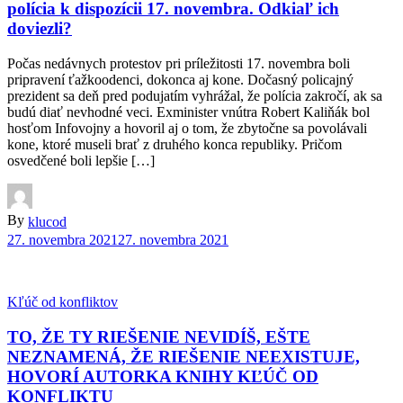
polícia k dispozícii 17. novembra. Odkiaľ ich
doviezli?
Počas nedávnych protestov pri príležitosti 17. novembra boli
pripravení ťažkoodenci, dokonca aj kone. Dočasný policajný
prezident sa deň pred podujatím vyhrážal, že polícia zakročí, ak sa
budú diať nevhodné veci. Exminister vnútra Robert Kaliňák bol
hosťom Infovojny a hovoril aj o tom, že zbytočne sa povolávali
kone, ktoré museli brať z druhého konca republiky. Pričom
osvedčené boli lepšie […]
By
klucod
27. novembra 2021
27. novembra 2021
Kľúč od konfliktov
TO, ŽE TY RIEŠENIE NEVIDÍŠ, EŠTE
NEZNAMENÁ, ŽE RIEŠENIE NEEXISTUJE,
HOVORÍ AUTORKA KNIHY KĽÚČ OD
KONFLIKTU