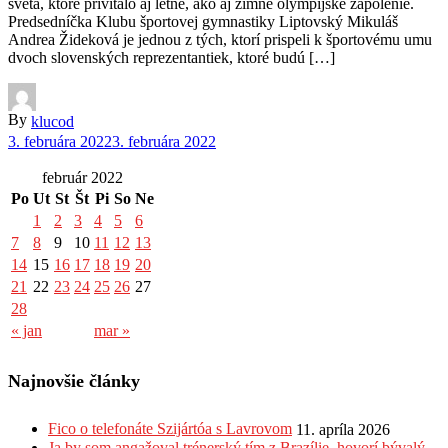
sveta, ktoré privítalo aj letné, ako aj zimné olympijské zápolenie.
Predsedníčka Klubu športovej gymnastiky Liptovský Mikuláš
Andrea Žideková je jednou z tých, ktorí prispeli k športovému umu
dvoch slovenských reprezentantiek, ktoré budú […]
By
klucod
3. februára 2022
3. februára 2022
február 2022
Po
Ut
St
Št
Pi
So
Ne
1
2
3
4
5
6
7
8
9
10
11
12
13
14
15
16
17
18
19
20
21
22
23
24
25
26
27
28
« jan
mar »
Najnovšie články
Fico o telefonáte Szijártóa s Lavrovom
11. apríla 2026
Ja by som angažoval trénerský tím z Brazílie, hovorí bývalý