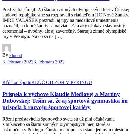
Pred zajtrajším (4. 2.) štartom zimných olympijských hier v Čínskej
ľudovej republike sme sa rozprávali s riaditeľom HC Nové Zámky.
IMRE VALÁŠEK prezradil aj tipy na medailové umiestnenia,
naznačil, na ktoré športy sa najviac teší a aký očakáva slávnostný
ceremoniál – úvodný, ale aj záverečný. Štartujú zimné olympijské
hry v Pekingu. Na čo sa na […]
By
klucod
3. februára 2022
3. februára 2022
Kľúč od športu
KĽÚČ OD ZOH V PEKINGU
Prispela k výchove Klaudie Medlovej a Martiny
Dubovskej: Teším sa, že aj športová gymnastika im
prispela k rozvoju športovej kariéry
Rôzni predstavitelia športového sveta sú už plní očakávania
z blížiaceho sa štartu zimných olympijských hier, ktoré sa
uskutočnia v Pekingu. Čínska metropola sa stane jediným miestom