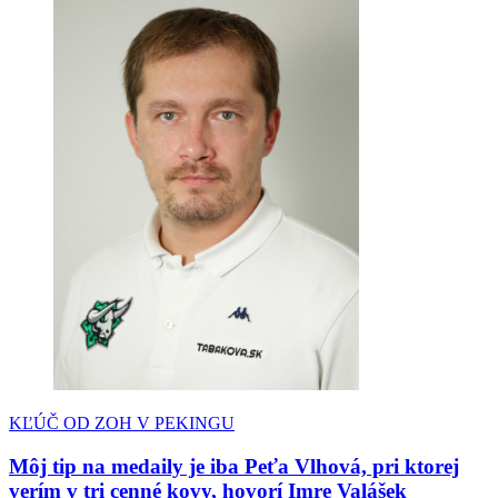
KĽÚČ OD ZOH V PEKINGU
Môj tip na medaily je iba Peťa Vlhová, pri ktorej
verím v tri cenné kovy, hovorí Imre Valášek