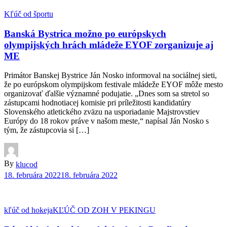
Kľúč od športu
Banská Bystrica možno po európskych
olympijských hrách mládeže EYOF zorganizuje aj
ME
Primátor Banskej Bystrice Ján Nosko informoval na sociálnej sieti,
že po európskom olympijskom festivale mládeže EYOF môže mesto
organizovať ďalšie významné podujatie. „Dnes som sa stretol so
zástupcami hodnotiacej komisie pri príležitosti kandidatúry
Slovenského atletického zväzu na usporiadanie Majstrovstiev
Európy do 18 rokov práve v našom meste,“ napísal Ján Nosko s
tým, že zástupcovia si […]
By
klucod
18. februára 2022
18. februára 2022
kľúč od hokeja
KĽÚČ OD ZOH V PEKINGU