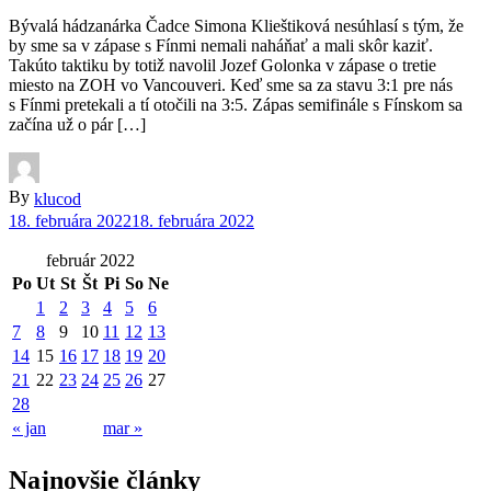
Bývalá hádzanárka Čadce Simona Klieštiková nesúhlasí s tým, že
by sme sa v zápase s Fínmi nemali naháňať a mali skôr kaziť.
Takúto taktiku by totiž navolil Jozef Golonka v zápase o tretie
miesto na ZOH vo Vancouveri. Keď sme sa za stavu 3:1 pre nás
s Fínmi pretekali a tí otočili na 3:5. Zápas semifinále s Fínskom sa
začína už o pár […]
By
klucod
18. februára 2022
18. februára 2022
február 2022
Po
Ut
St
Št
Pi
So
Ne
1
2
3
4
5
6
7
8
9
10
11
12
13
14
15
16
17
18
19
20
21
22
23
24
25
26
27
28
« jan
mar »
Najnovšie články