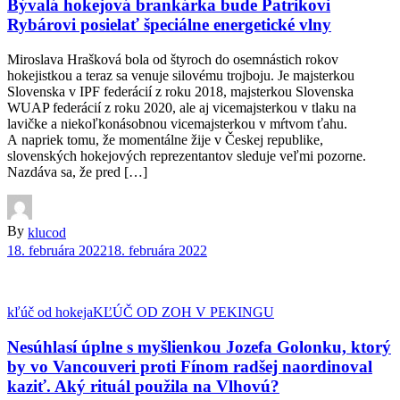
Bývalá hokejová brankárka bude Patrikovi
Rybárovi posielať špeciálne energetické vlny
Miroslava Hrašková bola od štyroch do osemnástich rokov
hokejistkou a teraz sa venuje silovému trojboju. Je majsterkou
Slovenska v IPF federácií z roku 2018, majsterkou Slovenska
WUAP federácií z roku 2020, ale aj vicemajsterkou v tlaku na
lavičke a niekoľkonásobnou vicemajsterkou v mŕtvom ťahu.
A napriek tomu, že momentálne žije v Českej republike,
slovenských hokejových reprezentantov sleduje veľmi pozorne.
Nazdáva sa, že pred […]
By
klucod
18. februára 2022
18. februára 2022
kľúč od hokeja
KĽÚČ OD ZOH V PEKINGU
Nesúhlasí úplne s myšlienkou Jozefa Golonku, ktorý
by vo Vancouveri proti Fínom radšej naordinoval
kaziť. Aký rituál použila na Vlhovú?