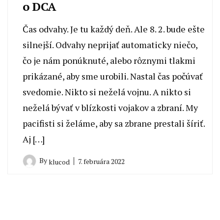
o DCA
Čas odvahy. Je tu každý deň. Ale 8. 2. bude ešte
silnejší. Odvahy neprijať automaticky niečo,
čo je nám ponúknuté, alebo rôznymi tlakmi
prikázané, aby sme urobili. Nastal čas počúvať
svedomie. Nikto si neželá vojnu. A nikto si
neželá bývať v blízkosti vojakov a zbraní. My
pacifisti si želáme, aby sa zbrane prestali šíriť.
Aj […]
By
7. februára 2022
klucod