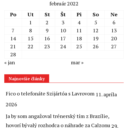
február 2022
Po
Ut
St
Št
Pi
So
Ne
1
2
3
4
5
6
7
8
9
10
11
12
13
14
15
16
17
18
19
20
21
22
23
24
25
26
27
28
« jan
mar »
Najnovšie články
Fico o telefonáte Szijártóa s Lavrovom
11. apríla
2026
Ja by som angažoval trénerský tím z Brazílie,
hovorí bývalý rozhodca o náhrade za Calzonu
29.