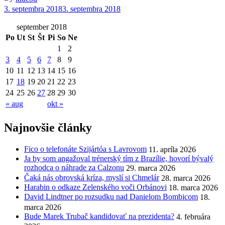
3. septembra 2018
3. septembra 2018
september 2018
Po
Ut
St
Št
Pi
So
Ne
1
2
3
4
5
6
7
8
9
10
11
12
13
14
15
16
17
18
19
20
21
22
23
24
25
26
27
28
29
30
« aug
okt »
Najnovšie články
Fico o telefonáte Szijártóa s Lavrovom
11. apríla 2026
Ja by som angažoval trénerský tím z Brazílie, hovorí bývalý
rozhodca o náhrade za Calzonu
29. marca 2026
Čaká nás obrovská kríza, myslí si Chmelár
28. marca 2026
Harabin o odkaze Zelenského voči Orbánovi
18. marca 2026
David Lindtner po rozsudku nad Danielom Bombicom
18.
marca 2026
Bude Marek Trubač kandidovať na prezidenta?
4. februára