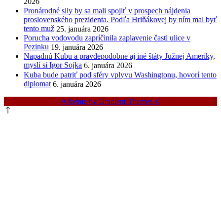
2026
Pronárodné sily by sa mali spojiť v prospech nájdenia
proslovenského prezidenta. Podľa Hriňákovej by ním mal byť
tento muž
25. januára 2026
Porucha vodovodu zapríčinila zaplavenie časti ulice v
Pezinku
19. januára 2026
Napadnú Kubu a pravdepodobne aj iné štáty Južnej Ameriky,
myslí si Igor Sojka
6. januára 2026
Kuba bude patriť pod sféry vplyvu Washingtonu, hovorí tento
diplomat
6. januára 2026
A theme by Gradient Themes ©