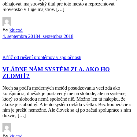
obhajovať majstrovský titul pre toto mesto a reprezentovať
Slovensko v Lige majstrov. […]
By
klucod
4. septembra 2018
4. septembra 2018
Kľúč od riešení problémov v spoločnosti
VLÁDNE NÁM SYSTÉM ZLA. AKO HO
ZLOMIŤ?
Nech sa podľa moderných metód posudzovania vecí zdá ako
konšpirácia, dnešok je postavený nie na slobode, ale na systéme,
ktorý so slobodou nemá spoločné nič. Možno len tú nálepku, že
akože je slobodný. A tento systém ovláda všetko. Bez kooperácie s
ním je prežiť nemožné. Ale človek sa aj po začatí spolupráce s ním
dozvie, […]
By
klucod