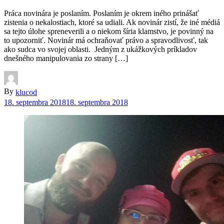
Práca novinára je poslaním. Poslaním je okrem iného prinášať
zistenia o nekalostiach, ktoré sa udiali. Ak novinár zistí, že iné médiá
sa tejto úlohe spreneverili a o niekom šíria klamstvo, je povinný na
to upozorniť. Novinár má ochraňovať právo a spravodlivosť, tak
ako sudca vo svojej oblasti. Jedným z ukážkových príkladov
dnešného manipulovania zo strany […]
By
klucod
18. septembra 2018
18. septembra 2018