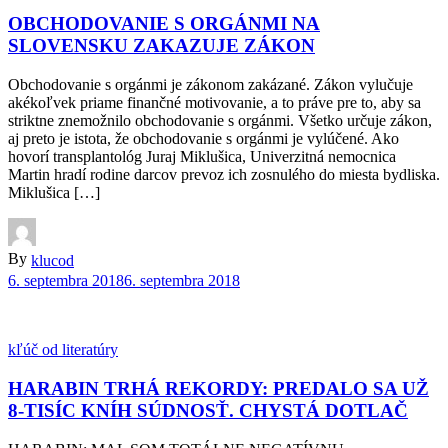
OBCHODOVANIE S ORGÁNMI NA
SLOVENSKU ZAKAZUJE ZÁKON
Obchodovanie s orgánmi je zákonom zakázané. Zákon vylučuje
akékoľvek priame finančné motivovanie, a to práve pre to, aby sa
striktne znemožnilo obchodovanie s orgánmi. Všetko určuje zákon,
aj preto je istota, že obchodovanie s orgánmi je vylúčené. Ako
hovorí transplantológ Juraj Miklušica, Univerzitná nemocnica
Martin hradí rodine darcov prevoz ich zosnulého do miesta bydliska.
Miklušica […]
By
klucod
6. septembra 2018
6. septembra 2018
kľúč od literatúry
HARABIN TRHÁ REKORDY: PREDALO SA UŽ
8-TISÍC KNÍH SÚDNOSŤ. CHYSTÁ DOTLAČ