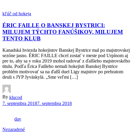
kľúč od hokeja
ÉRIC FAILLE O BANSKEJ BYSTRICI:
MILUJEM TÝCHTO FANÚŠIKOV, MILUJEM
TENTO KLUB
Kanadská hviezda hokejistov Banskej Bystrice mal po majstrovskej
sezóne jasno. ÉRIC FAILLE chcel zostať v meste pod Urpínom aj
pre to, aby sa v roku 2019 mohol radovať z ďalšieho majstrovského
titulu. Podľa Érica Failleho nemali hokejisti Banskej Bystrice
problém motivovať sa na ďalší duel Ligy majstrov po prehratom
deuli s JYP Jyväskylä. „Sme veľmi […]
By
klucod
7. septembra 2018
7. septembra 2018
dav
Nezaradené