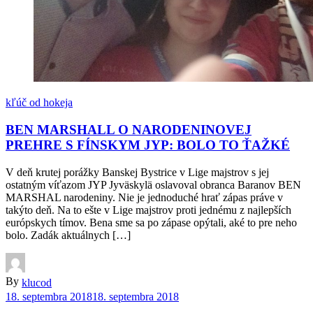
kľúč od hokeja
BEN MARSHALL O NARODENINOVEJ
PREHRE S FÍNSKYM JYP: BOLO TO ŤAŽKÉ
V deň krutej porážky Banskej Bystrice v Lige majstrov s jej
ostatným víťazom JYP Jyväskylä oslavoval obranca Baranov BEN
MARSHAL narodeniny. Nie je jednoduché hrať zápas práve v
takýto deň. Na to ešte v Lige majstrov proti jednému z najlepších
európskych tímov. Bena sme sa po zápase opýtali, aké to pre neho
bolo. Zadák aktuálnych […]
By
klucod
18. septembra 2018
18. septembra 2018