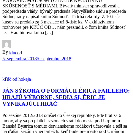
HARABIN: MAL SOM TOTÁLNE NEGATÍVNU
SKÚSENOSŤ S MÉDIAMI. Bývalý minister spravodlivosti a
podpredseda vlády, bývalý predseda Najvyššieho súdu a predseda
Súdnej rady napísal knihu Súdnosť. Tá trhá rekordy. Z 10-tisíc
kusov sa predalo za 3 mesiace už 8-tisíc ks. V exkluzívnom
rozhovore pre KĽÚČ OD… nám prezradil, o čom kniha Súdnosť
je. Harabinova kniha […]
By
klucod
5. septembra 2018
5. septembra 2018
kľúč od hokeja
JÁN SÝKORA O FORMÁCII ÉRICA FAILLEHO:
HRAJÚ VÝBORNE, SEDIA SI, ÉRIC JE
VYNIKAJÚCI HRÁČ
Po sezóne 2012/2013 odišiel do Českej republiky, kde hral za 6
tímov, aby sa po piatich sezónach vrátil do mesta pod Urpínom.
Banská Bystrica tomuto detvianskemu rodákovi učarovala a teší sa
na ďalšiu sezónu v jej farbách, keď bude pre mesto pod Urpínom