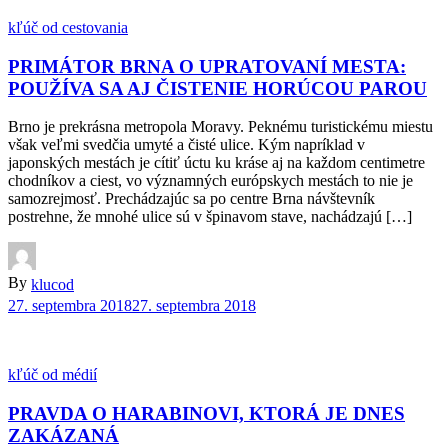
kľúč od cestovania
PRIMÁTOR BRNA O UPRATOVANÍ MESTA:
POUŽÍVA SA AJ ČISTENIE HORÚCOU PAROU
Brno je prekrásna metropola Moravy. Peknému turistickému miestu
však veľmi svedčia umyté a čisté ulice. Kým napríklad v
japonských mestách je cítiť úctu ku kráse aj na každom centimetre
chodníkov a ciest, vo významných európskych mestách to nie je
samozrejmosť. Prechádzajúc sa po centre Brna návštevník
postrehne, že mnohé ulice sú v špinavom stave, nachádzajú […]
By
klucod
27. septembra 2018
27. septembra 2018
kľúč od médií
PRAVDA O HARABINOVI, KTORÁ JE DNES
ZAKÁZANÁ