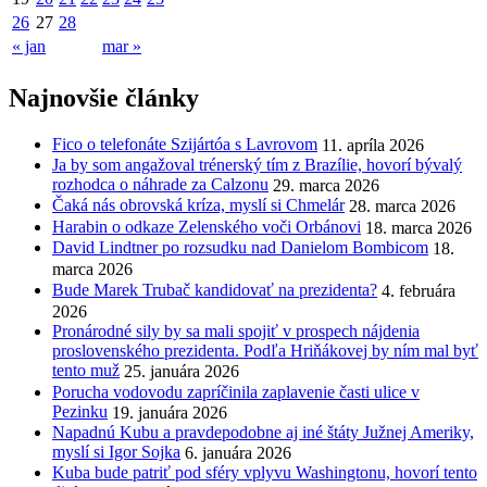
26
27
28
« jan
mar »
Najnovšie články
Fico o telefonáte Szijártóa s Lavrovom
11. apríla 2026
Ja by som angažoval trénerský tím z Brazílie, hovorí bývalý
rozhodca o náhrade za Calzonu
29. marca 2026
Čaká nás obrovská kríza, myslí si Chmelár
28. marca 2026
Harabin o odkaze Zelenského voči Orbánovi
18. marca 2026
David Lindtner po rozsudku nad Danielom Bombicom
18.
marca 2026
Bude Marek Trubač kandidovať na prezidenta?
4. februára
2026
Pronárodné sily by sa mali spojiť v prospech nájdenia
proslovenského prezidenta. Podľa Hriňákovej by ním mal byť
tento muž
25. januára 2026
Porucha vodovodu zapríčinila zaplavenie časti ulice v
Pezinku
19. januára 2026
Napadnú Kubu a pravdepodobne aj iné štáty Južnej Ameriky,
myslí si Igor Sojka
6. januára 2026
Kuba bude patriť pod sféry vplyvu Washingtonu, hovorí tento