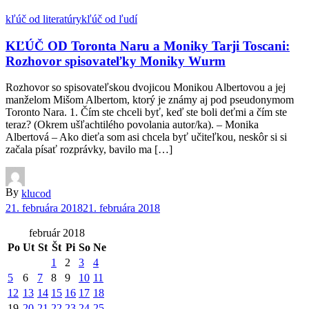
kľúč od literatúry
kľúč od ľudí
KĽÚČ OD Toronta Naru a Moniky Tarji Toscani:
Rozhovor spisovateľky Moniky Wurm
Rozhovor so spisovateľskou dvojicou Monikou Albertovou a jej
manželom Mišom Albertom, ktorý je známy aj pod pseudonymom
Toronto Nara. 1. Čím ste chceli byť, keď ste boli deťmi a čím ste
teraz? (Okrem ušľachtilého povolania autor/ka). – Monika
Albertová – Ako dieťa som asi chcela byť učiteľkou, neskôr si si
začala písať rozprávky, bavilo ma […]
By
klucod
21. februára 2018
21. februára 2018
február 2018
Po
Ut
St
Št
Pi
So
Ne
1
2
3
4
5
6
7
8
9
10
11
12
13
14
15
16
17
18
19
20
21
22
23
24
25