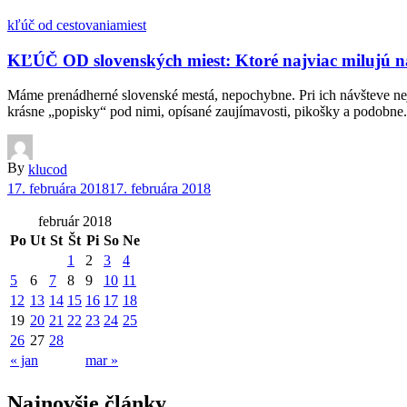
kľúč od cestovania
miest
KĽÚČ OD slovenských miest: Ktoré najviac milujú naš
Máme prenádherné slovenské mestá, nepochybne. Pri ich návšteve neje
krásne „popisky“ pod nimi, opísané zaujímavosti, pikošky a podobne. 
By
klucod
17. februára 2018
17. februára 2018
február 2018
Po
Ut
St
Št
Pi
So
Ne
1
2
3
4
5
6
7
8
9
10
11
12
13
14
15
16
17
18
19
20
21
22
23
24
25
26
27
28
« jan
mar »
Najnovšie články