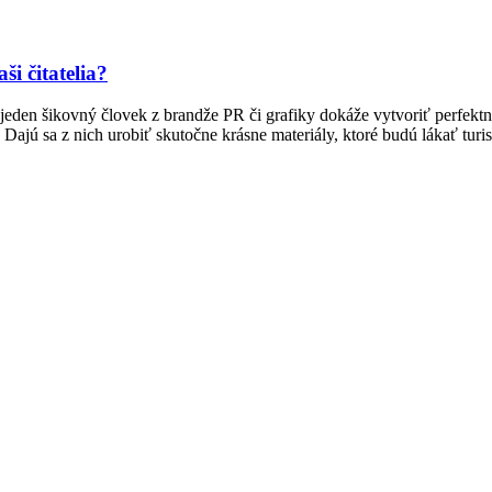
i čitatelia?
den šikovný človek z brandže PR či grafiky dokáže vytvoriť perfektný
Dajú sa z nich urobiť skutočne krásne materiály, ktoré budú lákať tur