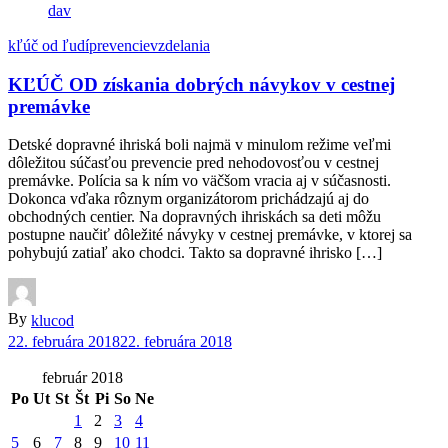
dav
kľúč od ľudí
prevencie
vzdelania
KĽÚČ OD získania dobrých návykov v cestnej
premávke
Detské dopravné ihriská boli najmä v minulom režime veľmi
dôležitou súčasťou prevencie pred nehodovosťou v cestnej
premávke. Polícia sa k ním vo väčšom vracia aj v súčasnosti.
Dokonca vďaka rôznym organizátorom prichádzajú aj do
obchodných centier. Na dopravných ihriskách sa deti môžu
postupne naučiť dôležité návyky v cestnej premávke, v ktorej sa
pohybujú zatiaľ ako chodci. Takto sa dopravné ihrisko […]
By
klucod
22. februára 2018
22. februára 2018
február 2018
Po
Ut
St
Št
Pi
So
Ne
1
2
3
4
5
6
7
8
9
10
11