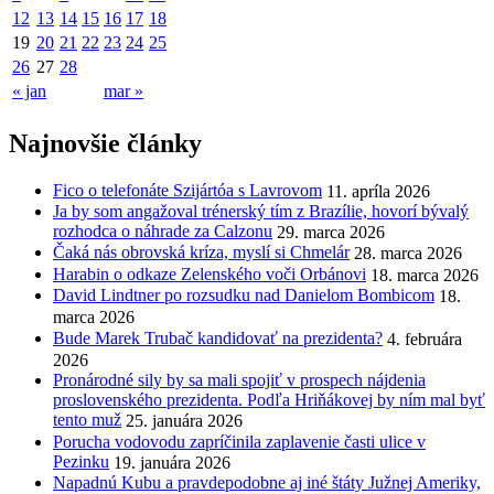
12
13
14
15
16
17
18
19
20
21
22
23
24
25
26
27
28
« jan
mar »
Najnovšie články
Fico o telefonáte Szijártóa s Lavrovom
11. apríla 2026
Ja by som angažoval trénerský tím z Brazílie, hovorí bývalý
rozhodca o náhrade za Calzonu
29. marca 2026
Čaká nás obrovská kríza, myslí si Chmelár
28. marca 2026
Harabin o odkaze Zelenského voči Orbánovi
18. marca 2026
David Lindtner po rozsudku nad Danielom Bombicom
18.
marca 2026
Bude Marek Trubač kandidovať na prezidenta?
4. februára
2026
Pronárodné sily by sa mali spojiť v prospech nájdenia
proslovenského prezidenta. Podľa Hriňákovej by ním mal byť
tento muž
25. januára 2026
Porucha vodovodu zapríčinila zaplavenie časti ulice v
Pezinku
19. januára 2026
Napadnú Kubu a pravdepodobne aj iné štáty Južnej Ameriky,