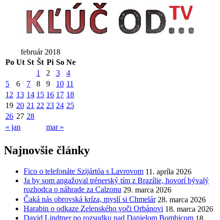
február 2018
Po
Ut
St
Št
Pi
So
Ne
1
2
3
4
5
6
7
8
9
10
11
12
13
14
15
16
17
18
19
20
21
22
23
24
25
26
27
28
« jan
mar »
Najnovšie články
Fico o telefonáte Szijártóa s Lavrovom
11. apríla 2026
Ja by som angažoval trénerský tím z Brazílie, hovorí bývalý
rozhodca o náhrade za Calzonu
29. marca 2026
Čaká nás obrovská kríza, myslí si Chmelár
28. marca 2026
Harabin o odkaze Zelenského voči Orbánovi
18. marca 2026
David Lindtner po rozsudku nad Danielom Bombicom
18.