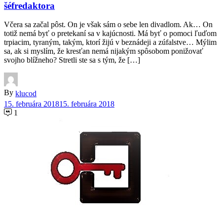
šéfredaktora
Včera sa začal pôst. On je však sám o sebe len divadlom. Ak… On
totiž nemá byť o pretekaní sa v kajúcnosti. Má byť o pomoci ľuďom
trpiacim, tyraným, takým, ktorí žijú v beznádeji a zúfalstve… Mýlim
sa, ak si myslím, že kresťan nemá nijakým spôsobom ponižovať
svojho blížneho? Stretli ste sa s tým, že […]
By
klucod
15. februára 2018
15. februára 2018
1