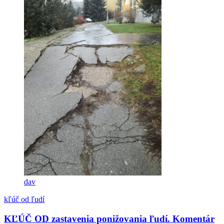
dav
kľúč od ľudí
KĽÚČ OD zastavenia ponižovania ľudí. Komentár