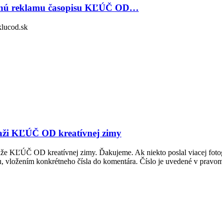
tipnú reklamu časopisu KĽÚČ OD…
klucod.sk
 KĽÚČ OD kreatívnej zimy
že KĽÚČ OD kreatívnej zimy. Ďakujeme. Ak niekto poslal viacej fotograf
u, vložením konkrétneho čísla do komentára. Číslo je uvedené v prav