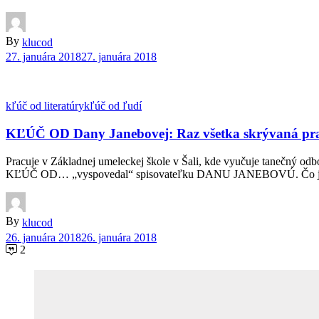
By
klucod
27. januára 2018
27. januára 2018
kľúč od literatúry
kľúč od ľudí
KĽÚČ OD Dany Janebovej: Raz všetka skrývaná pravda 
Pracuje v Základnej umeleckej škole v Šali, kde vyučuje tanečný odbo
KĽÚČ OD… „vyspovedal“ spisovateľku DANU JANEBOVÚ. Čo je najkra
By
klucod
26. januára 2018
26. januára 2018
2