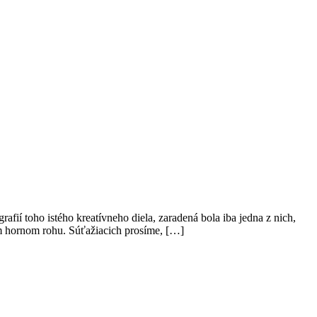
ií toho istého kreatívneho diela, zaradená bola iba jedna z nich,
om hornom rohu. Súťažiacich prosíme, […]