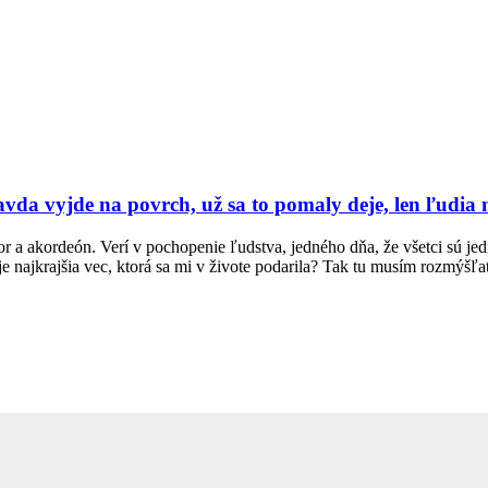
vyjde na povrch, už sa to pomaly deje, len ľudia mus
r a akordeón. Verí v pochopenie ľudstva, jedného dňa, že všetci sú je
jšia vec, ktorá sa mi v živote podarila? Tak tu musím rozmýšľať