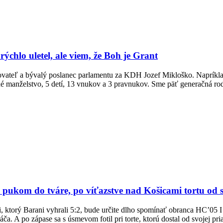
chlo uletel, ale viem, že Boh je Grant
teľ a bývalý poslanec parlamentu za KDH Jozef Mikloško. Napríklad si
né manželstvo, 5 detí, 13 vnukov a 3 pravnukov. Sme päť generačná ro
kom do tváre, po víťazstve nad Košicami tortu od s
i, ktorý Barani vyhrali 5:2, bude určite dlho spomínať obranca HC’
a. A po zápase sa s úsmevom fotil pri torte, ktorú dostal od svojej pr