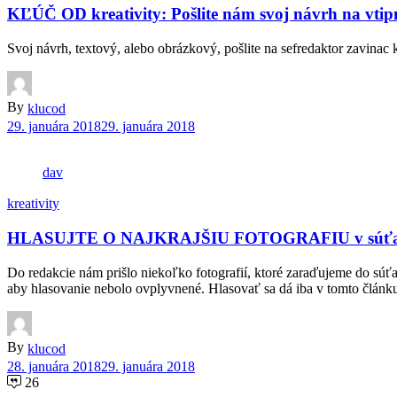
KĽÚČ OD kreativity: Pošlite nám svoj návrh na v
Svoj návrh, textový, alebo obrázkový, pošlite na sefredaktor zavinac 
By
klucod
29. januára 2018
29. januára 2018
dav
kreativity
HLASUJTE O NAJKRAJŠIU FOTOGRAFIU v súťaži
Do redakcie nám prišlo niekoľko fotografií, ktoré zaraďujeme do súťa
aby hlasovanie nebolo ovplyvnené. Hlasovať sa dá iba v tomto článk
By
klucod
28. januára 2018
29. januára 2018
26