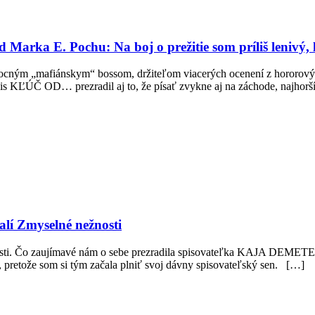
arka E. Pochu: Na boj o prežitie som príliš lenivý, 
ocným „mafiánskym“ bossom, držiteľom viacerých ocenení z hororových
is KĽÚČ OD… prezradil aj to, že písať zvykne aj na záchode, najhor
lí Zmyselné nežnosti
osti. Čo zaujímavé nám o sebe prezradila spisovateľka KAJA DEMETER
e, pretože som si tým začala plniť svoj dávny spisovateľský sen. […]