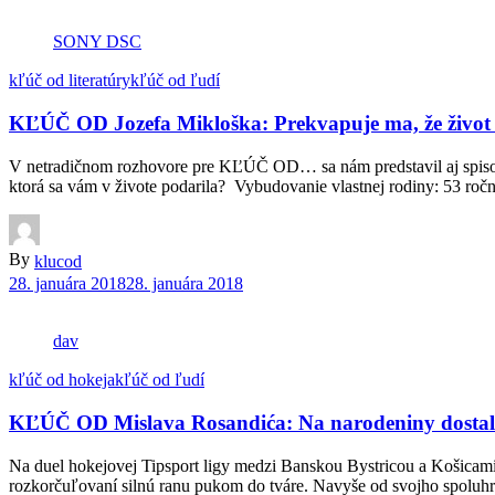
SONY DSC
kľúč od literatúry
kľúč od ľudí
KĽÚČ OD Jozefa Mikloška: Prekvapuje ma, že život rý
V netradičnom rozhovore pre KĽÚČ OD… sa nám predstavil aj spisova
ktorá sa vám v živote podarila? Vybudovanie vlastnej rodiny: 53 roč
By
klucod
28. januára 2018
28. januára 2018
dav
kľúč od hokeja
kľúč od ľudí
KĽÚČ OD Mislava Rosandića: Na narodeniny dostal pu
Na duel hokejovej Tipsport ligy medzi Banskou Bystricou a Košicam
rozkorčuľovaní silnú ranu pukom do tváre. Navyše od svojho spoluhráč