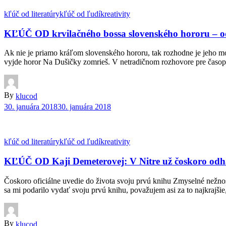
kľúč od literatúry
kľúč od ľudí
kreativity
KĽÚČ OD krvilačného bossa slovenského hororu – od M
Ak nie je priamo kráľom slovenského hororu, tak rozhodne je jeho m
vyjde horor Na Dušičky zomrieš. V netradičnom rozhovore pre časop
By
klucod
30. januára 2018
30. januára 2018
kľúč od literatúry
kľúč od ľudí
kreativity
KĽÚČ OD Kaji Demeterovej: V Nitre už čoskoro odha
Čoskoro oficiálne uvedie do života svoju prvú knihu Zmyselné nežn
sa mi podarilo vydať svoju prvú knihu, považujem asi za to najkrajši
By
klucod