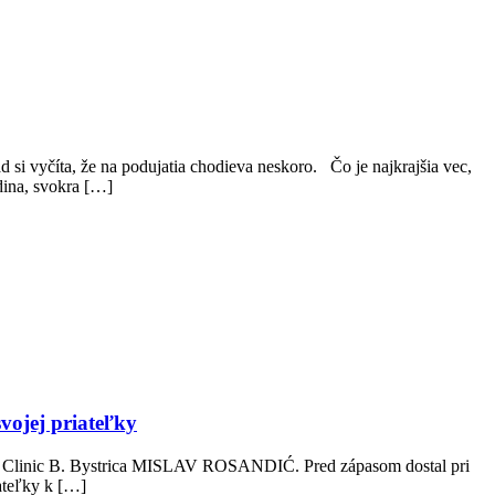
 vyčíta, že na podujatia chodieva neskoro. Čo je najkrajšia vec,
dina, svokra […]
vojej priateľky
05 I Clinic B. Bystrica MISLAV ROSANDIĆ. Pred zápasom dostal pri
iateľky k […]