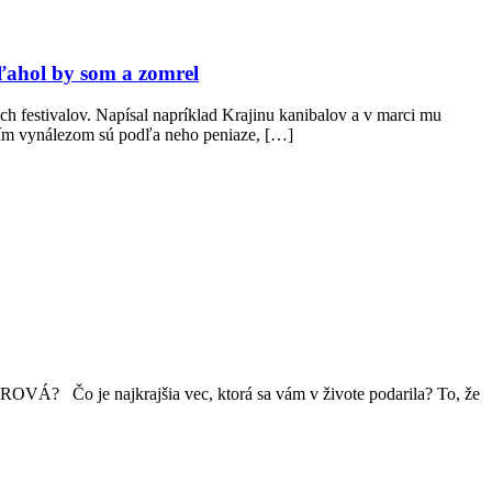
ľahol by som a zomrel
 festivalov. Napísal napríklad Krajinu kanibalov a v marci mu
ším vynálezom sú podľa neho peniaze, […]
OVÁ? Čo je najkrajšia vec, ktorá sa vám v živote podarila? To, že