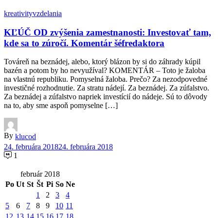
kreativity
vzdelania
KĽÚČ OD zvýšenia zamestnanosti: Investovať tam,
kde sa to zúročí. Komentár šéfredaktora
Továreň na beznádej, alebo, ktorý blázon by si do záhrady kúpil
bazén a potom by ho nevyužíval? KOMENTÁR – Toto je žaloba
na vlastnú republiku. Pomyselná žaloba. Prečo? Za nezodpovedné
investičné rozhodnutie. Za stratu nádejí. Za beznádej. Za zúfalstvo.
Za beznádej a zúfalstvo napriek investícií do nádeje. Sú to dôvody
na to, aby sme aspoň pomyselne […]
By
klucod
24. februára 2018
24. februára 2018
1
február 2018
Po
Ut
St
Št
Pi
So
Ne
1
2
3
4
5
6
7
8
9
10
11
12
13
14
15
16
17
18