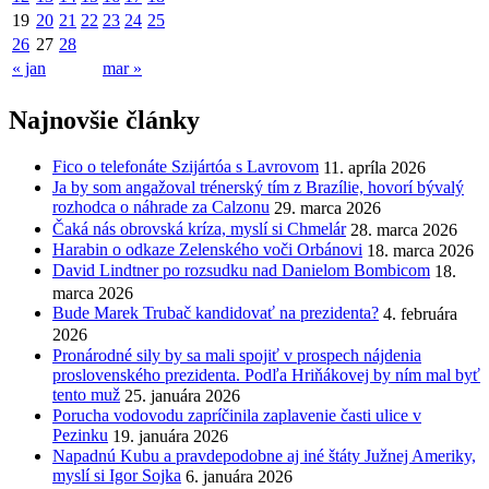
19
20
21
22
23
24
25
26
27
28
« jan
mar »
Najnovšie články
Fico o telefonáte Szijártóa s Lavrovom
11. apríla 2026
Ja by som angažoval trénerský tím z Brazílie, hovorí bývalý
rozhodca o náhrade za Calzonu
29. marca 2026
Čaká nás obrovská kríza, myslí si Chmelár
28. marca 2026
Harabin o odkaze Zelenského voči Orbánovi
18. marca 2026
David Lindtner po rozsudku nad Danielom Bombicom
18.
marca 2026
Bude Marek Trubač kandidovať na prezidenta?
4. februára
2026
Pronárodné sily by sa mali spojiť v prospech nájdenia
proslovenského prezidenta. Podľa Hriňákovej by ním mal byť
tento muž
25. januára 2026
Porucha vodovodu zapríčinila zaplavenie časti ulice v
Pezinku
19. januára 2026
Napadnú Kubu a pravdepodobne aj iné štáty Južnej Ameriky,
myslí si Igor Sojka
6. januára 2026