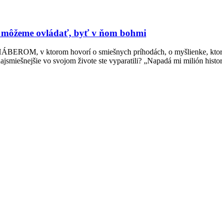
 môžeme ovládať, byť v ňom bohmi
ROM, v ktorom hovorí o smiešnych príhodách, o myšlienke, ktorou m
ajsmiešnejšie vo svojom živote ste vyparatili? „Napadá mi milión histo