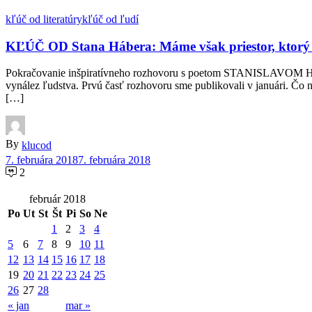
kľúč od literatúry
kľúč od ľudí
KĽÚČ OD Stana Hábera: Máme však priestor, ktorý
Pokračovanie inšpiratívneho rozhovoru s poetom STANISLAVOM HÁBE
vynález ľudstva. Prvú časť rozhovoru sme publikovali v januári. Čo n
[…]
By
klucod
7. februára 2018
7. februára 2018
2
február 2018
Po
Ut
St
Št
Pi
So
Ne
1
2
3
4
5
6
7
8
9
10
11
12
13
14
15
16
17
18
19
20
21
22
23
24
25
26
27
28
« jan
mar »