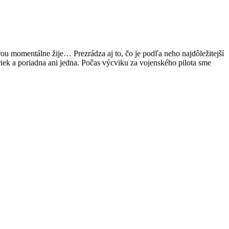
omentálne žije… Prezrádza aj to, čo je podľa neho najdôležitejší
riek a poriadna ani jedna. Počas výcviku za vojenského pilota sme