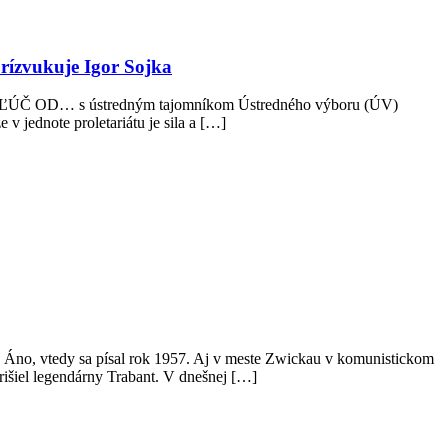
prízvukuje Igor Sojka
a na KĽÚČ OD… s ústredným tajomníkom Ústredného výboru (ÚV)
 jednote proletariátu je sila a […]
y. Áno, vtedy sa písal rok 1957. Aj v meste Zwickau v komunistickom
rišiel legendárny Trabant. V dnešnej […]