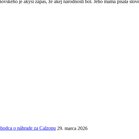
vského je akýsi zápas, že akej národnosti bol. Jeho mama písala slo
ozhodca o náhrade za Calzonu
29. marca 2026