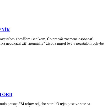
ENÍK
spisovateľom Tomášom Beníkom. Čo pre vás znamená osobnosť
tka nedokázal žiť „normálny“ život a musel byť v neustálom pohybe
TÓRII
lo presne 234 rokov od jeho smrti. O tejto postave sme sa