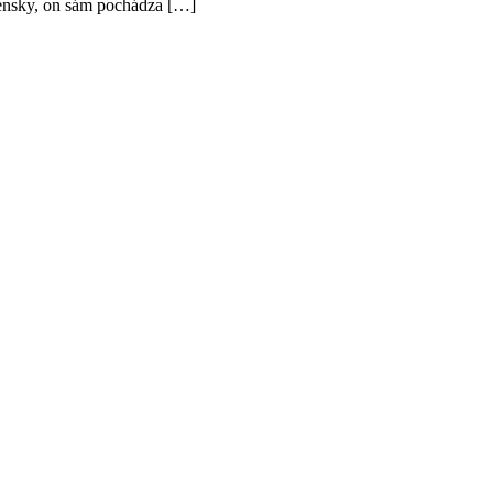
vensky, on sám pochádza […]