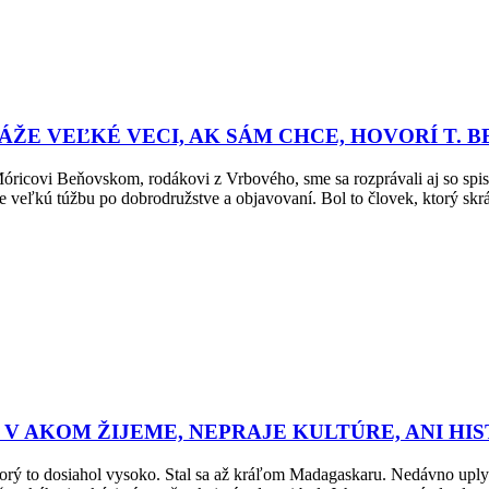
ŽE VEĽKÉ VECI, AK SÁM CHCE, HOVORÍ T. B
 Móricovi Beňovskom, rodákovi z Vrbového, sme sa rozprávali aj so 
ľkú túžbu po dobrodružstve a objavovaní. Bol to človek, ktorý skrá
 V AKOM ŽIJEME, NEPRAJE KULTÚRE, ANI HIS
ý to dosiahol vysoko. Stal sa až kráľom Madagaskaru. Nedávno uplynu