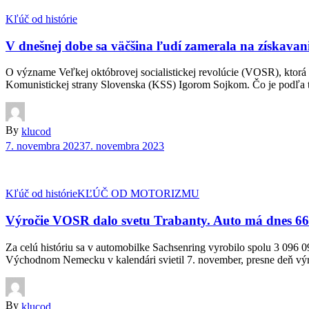
Kľúč od histórie
V dnešnej dobe sa väčšina ľudí zamerala na získavani
O význame Veľkej októbrovej socialistickej revolúcie (VOSR), kto
Komunistickej strany Slovenska (KSS) Igorom Sojkom. Čo je podľa te
By
klucod
7. novembra 2023
7. novembra 2023
Kľúč od histórie
KĽÚČ OD MOTORIZMU
Výročie VOSR dalo svetu Trabanty. Auto má dnes 66
Za celú históriu sa v automobilke Sachsenring vyrobilo spolu 3 096 
Východnom Nemecku v kalendári svietil 7. november, presne deň výroč
By
klucod