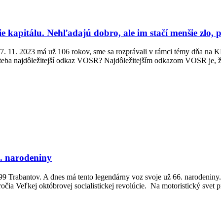
e kapitálu. Nehľadajú dobro, ale im stačí menšie zlo, 
rá 7. 11. 2023 má už 106 rokov, sme sa rozprávali v rámci témy dň
ba najdôležitejší odkaz VOSR? Najdôležitejším odkazom VOSR je, že v
. narodeniny
099 Trabantov. A dnes má tento legendárny voz svoje už 66. narodenin
ia Veľkej októbrovej socialistickej revolúcie. Na motoristický svet p