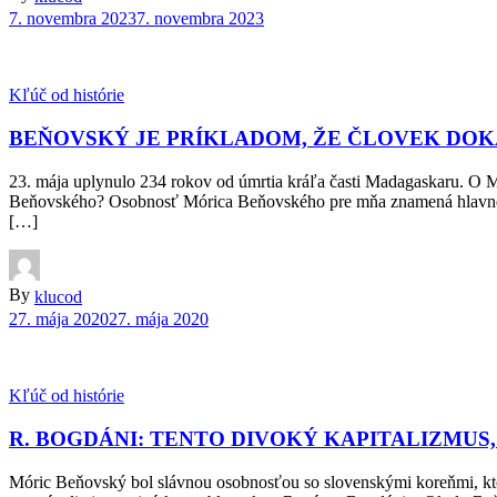
7. novembra 2023
7. novembra 2023
Kľúč od histórie
BEŇOVSKÝ JE PRÍKLADOM, ŽE ČLOVEK DOKÁ
23. mája uplynulo 234 rokov od úmrtia kráľa časti Madagaskaru. O
Beňovského? Osobnosť Mórica Beňovského pre mňa znamená hlavne ve
[…]
By
klucod
27. mája 2020
27. mája 2020
Kľúč od histórie
R. BOGDÁNI: TENTO DIVOKÝ KAPITALIZMUS,
Móric Beňovský bol slávnou osobnosťou so slovenskými koreňmi, ktor