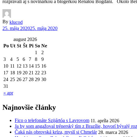
rozprávali aj s novinárkou a blogerkou Renátou Bogdáni. Okolo Beňo
By
klucod
25. mája 2020
25. mája 2020
august 2026
Po
Ut
St
Št
Pi
So
Ne
1
2
3
4
5
6
7
8
9
10
11
12
13
14
15
16
17
18
19
20
21
22
23
24
25
26
27
28
29
30
31
« apr
Najnovšie články
Fico o telefonáte Szijártóa s Lavrovom
11. apríla 2026
Ja by som angažoval trénerský tím z Brazílie, hovorí bývalý r
Čaká nás obrovská kríza, myslí si Chmelár
28. marca 2026