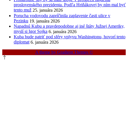
proslovenského prezidenta. Podľa Hriňákovej by ním mal byť
tento muž
25. januára 2026
Porucha vodovodu zapríčinila zaplavenie časti ulice v
Pezinku
19. januára 2026
Napadnú Kubu a pravdepodobne aj iné štáty Južnej Ameriky,
myslí si Igor Sojka
6. januára 2026
Kuba bude patriť pod sféry vplyvu Washingtonu, hovorí tento
diplomat
6. januára 2026
A theme by Gradient Themes ©