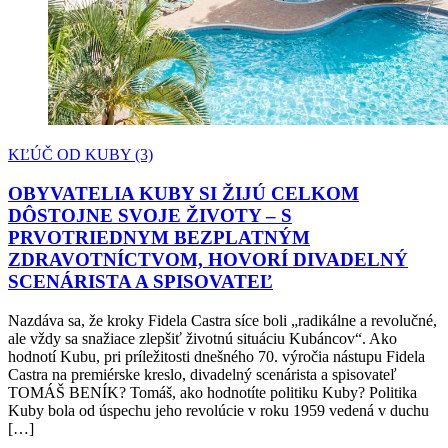
KĽÚČ OD KUBY (3)
OBYVATELIA KUBY SI ŽIJÚ CELKOM
DÔSTOJNE SVOJE ŽIVOTY – S
PRVOTRIEDNYM BEZPLATNÝM
ZDRAVOTNÍCTVOM, HOVORÍ DIVADELNÝ
SCENÁRISTA A SPISOVATEĽ
Nazdáva sa, že kroky Fidela Castra síce boli „radikálne a revolučné,
ale vždy sa snažiace zlepšiť životnú situáciu Kubáncov“. Ako
hodnotí Kubu, pri príležitosti dnešného 70. výročia nástupu Fidela
Castra na premiérske kreslo, divadelný scenárista a spisovateľ
TOMÁŠ BENÍK? Tomáš, ako hodnotíte politiku Kuby? Politika
Kuby bola od úspechu jeho revolúcie v roku 1959 vedená v duchu
[…]