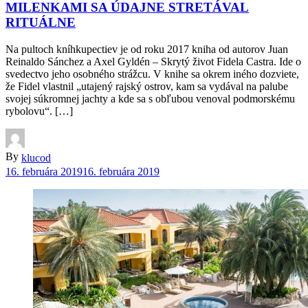
MILENKAMI SA ÚDAJNE STRETÁVAL
RITUÁLNE
Na pultoch kníhkupectiev je od roku 2017 kniha od autorov Juan
Reinaldo Sánchez a Axel Gyldén – Skrytý život Fidela Castra. Ide o
svedectvo jeho osobného strážcu. V knihe sa okrem iného dozviete,
že Fidel vlastnil „utajený rajský ostrov, kam sa vydával na palube
svojej súkromnej jachty a kde sa s obľubou venoval podmorskému
rybolovu“. […]
By
klucod
16. februára 2019
16. februára 2019