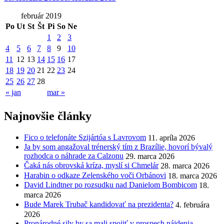
február 2019
Po
Ut
St
Št
Pi
So
Ne
1
2
3
4
5
6
7
8
9
10
11
12
13
14
15
16
17
18
19
20
21
22
23
24
25
26
27
28
« jan
mar »
Najnovšie články
Fico o telefonáte Szijártóa s Lavrovom
11. apríla 2026
Ja by som angažoval trénerský tím z Brazílie, hovorí bývalý
rozhodca o náhrade za Calzonu
29. marca 2026
Čaká nás obrovská kríza, myslí si Chmelár
28. marca 2026
Harabin o odkaze Zelenského voči Orbánovi
18. marca 2026
David Lindtner po rozsudku nad Danielom Bombicom
18.
marca 2026
Bude Marek Trubač kandidovať na prezidenta?
4. februára
2026
Pronárodné sily by sa mali spojiť v prospech nájdenia