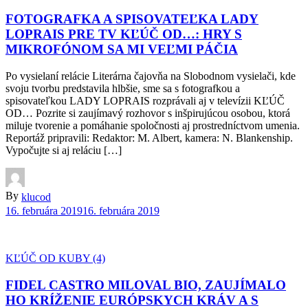
FOTOGRAFKA A SPISOVATEĽKA LADY
LOPRAIS PRE TV KĽÚČ OD…: HRY S
MIKROFÓNOM SA MI VEĽMI PÁČIA
Po vysielaní relácie Literárna čajovňa na Slobodnom vysielači, kde
svoju tvorbu predstavila hlbšie, sme sa s fotografkou a
spisovateľkou LADY LOPRAIS rozprávali aj v televízii KĽÚČ
OD… Pozrite si zaujímavý rozhovor s inšpirujúcou osobou, ktorá
miluje tvorenie a pomáhanie spoločnosti aj prostredníctvom umenia.
Reportáž pripravili: Redaktor: M. Albert, kamera: N. Blankenship.
Vypočujte si aj reláciu […]
By
klucod
16. februára 2019
16. februára 2019
KĽÚČ OD KUBY (4)
FIDEL CASTRO MILOVAL BIO, ZAUJÍMALO
HO KRÍŽENIE EURÓPSKYCH KRÁV A S