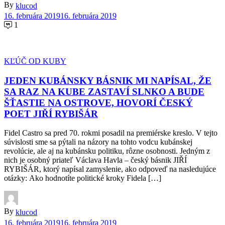
By
klucod
16. februára 2019
16. februára 2019
1
KĽÚČ OD KUBY
JEDEN KUBÁNSKY BÁSNIK MI NAPÍSAL, ŽE
SA RAZ NA KUBE ZASTAVÍ SLNKO A BUDE
ŠŤASTIE NA OSTROVE, HOVORÍ ČESKÝ
POET JIŘÍ RYBIŠÁR
Fidel Castro sa pred 70. rokmi posadil na premiérske kreslo. V tejto
súvislosti sme sa pýtali na názory na tohto vodcu kubánskej
revolúcie, ale aj na kubánsku politiku, rôzne osobnosti. Jedným z
nich je osobný priateľ Václava Havla – český básnik JIŘÍ
RYBIŠÁR, ktorý napísal zamyslenie, ako odpoveď na nasledujúce
otázky: Ako hodnotíte politické kroky Fidela […]
By
klucod
16. februára 2019
16. februára 2019