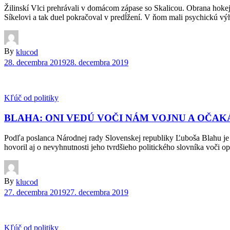
Žilinskí Vlci prehrávali v domácom zápase so Skalicou. Obrana hokej
Síkelovi a tak duel pokračoval v predĺžení. V ňom mali psychickú vý
By
klucod
28. decembra 2019
28. decembra 2019
Kľúč od politiky
BLAHA: ONI VEDÚ VOČI NÁM VOJNU A OČAK
Podľa poslanca Národnej rady Slovenskej republiky Ľuboša Blahu je dô
hovoril aj o nevyhnutnosti jeho tvrdšieho politického slovníka voči
By
klucod
27. decembra 2019
27. decembra 2019
Kľúč od politiky