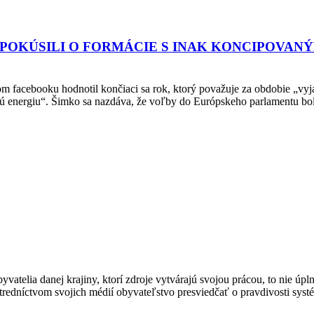
POKÚSILI O FORMÁCIE S INAK KONCIPOVANÝM
om facebooku hodnotil končiaci sa rok, ktorý považuje za obdobie „vy
rnú energiu“. Šimko sa nazdáva, že voľby do Európskeho parlamentu 
ia danej krajiny, ktorí zdroje vytvárajú svojou prácou, to nie úplne 
stredníctvom svojich médií obyvateľstvo presviedčať o pravdivosti sys