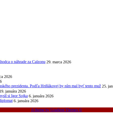
ozhodca o náhrade za Calzonu
29. marca 2026
ca 2026
26
enského prezidenta. Podľa Hriňákovej by ním mal byť tento muž
25. ja
19. januára 2026
slí si Igor Sojka
6. januára 2026
diplomat
6. januára 2026
A theme by Gradient Themes ©