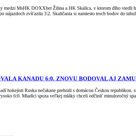
y medzi MsHK DOXXbet Žilina a HK Skalica, v ktorom dlho viedli ho
o nájazdoch zvíťazila 3:2. Skaličania si namiesto troch bodov do tabuľ
LA KANADU 6:0. ZNOVU BODOVAL AJ ZAMUL
í hokejisti Ruska nečakane prehrali s domácou Českou republikou, si 
ľali vysoko 6:0. Mladíci spoza veľkej mláky chceli odčiniť minuloročný