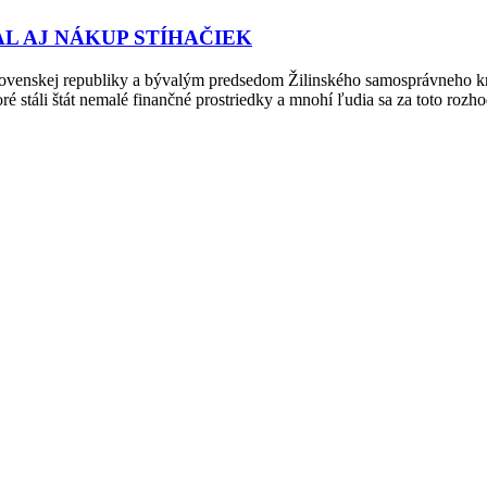
L AJ NÁKUP STÍHAČIEK
nskej republiky a bývalým predsedom Žilinského samosprávneho kraj
toré stáli štát nemalé finančné prostriedky a mnohí ľudia sa za toto ro