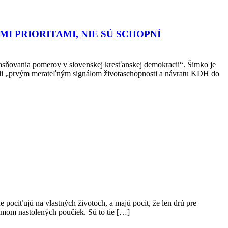
I PRIORITAMI, NIE SÚ SCHOPNÍ
jasňovania pomerov v slovenskej kresťanskej demokracii“. Šimko je
boli „prvým merateľným signálom životaschopnosti a návratu KDH do
pociťujú na vlastných životoch, a majú pocit, že len drú pre
témom nastolených poučiek. Sú to tie […]