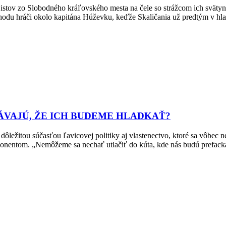
istov zo Slobodného kráľovského mesta na čele so strážcom ich svätyn
hodu hráči okolo kapitána Húževku, keďže Skaličania už predtým v hla
ÁVAJÚ, ŽE ICH BUDEME HLADKAŤ?
ležitou súčasťou ľavicovej politiky aj vlastenectvo, ktoré sa vôbec n
 oponentom. „Nemôžeme sa nechať utlačiť do kúta, kde nás budú prefack