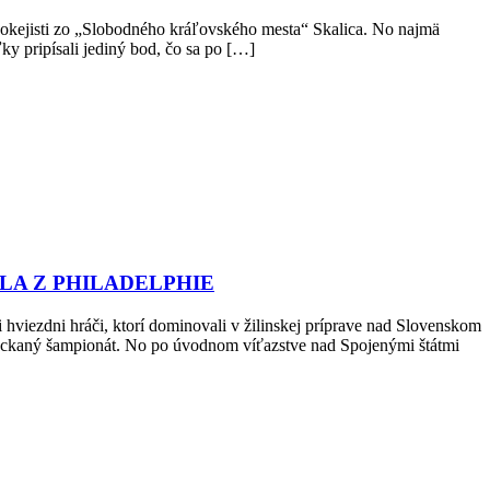
kejisti zo „Slobodného kráľovského mesta“ Skalica. No najmä
ky pripísali jediný bod, čo sa po […]
A Z PHILADELPHIE
hviezdni hráči, ktorí dominovali v žilinskej príprave nad Slovenskom
 spackaný šampionát. No po úvodnom víťazstve nad Spojenými štátmi