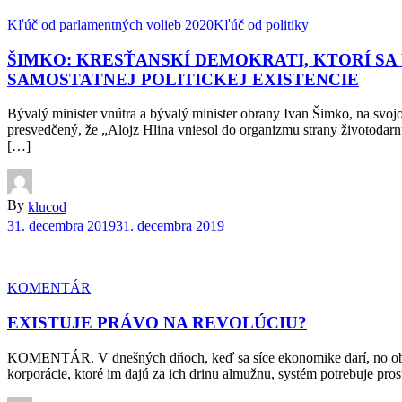
Kľúč od parlamentných volieb 2020
Kľúč od politiky
ŠIMKO: KRESŤANSKÍ DEMOKRATI, KTORÍ SA 
SAMOSTATNEJ POLITICKEJ EXISTENCIE
Bývalý minister vnútra a bývalý minister obrany Ivan Šimko, na svoj
presvedčený, že „Alojz Hlina vniesol do organizmu strany životoda
[…]
By
klucod
31. decembra 2019
31. decembra 2019
KOMENTÁR
EXISTUJE PRÁVO NA REVOLÚCIU?
KOMENTÁR. V dnešných dňoch, keď sa síce ekonomike darí, no obyvatel
korporácie, ktoré im dajú za ich drinu almužnu, systém potrebuje pro