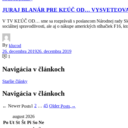
JURAJ BLANÁR PRE KĽÚČ OD… VYSVETĽOVA
V TV KĽÚČ OD… sme sa rozprávali s poslancom Národnej rady Slove
sociálnej spravodlivosti, ale aj o nákupe amerických stíhačiek F16, k
By
klucod
26. decembra 2019
26. decembra 2019
1
Navigácia v článkoch
Staršie články
Navigácia v článkoch
2
45
Older
Newer
1
…
→
←
Posts
Posts
august 2026
Po
Ut
St
Št
Pi
So
Ne