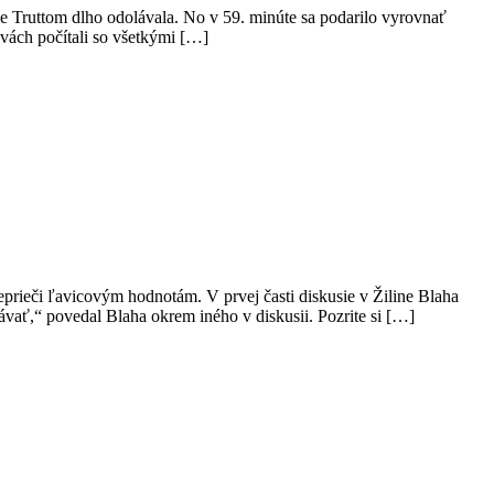
e Truttom dlho odolávala. No v 59. minúte sa podarilo vyrovnať
vách počítali so všetkými […]
eprieči ľavicovým hodnotám. V prvej časti diskusie v Žiline Blaha
ávať,“ povedal Blaha okrem iného v diskusii. Pozrite si […]