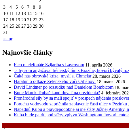
1
2
3
4
5
6
7
8
9
10
11
12
13
14
15
16
17
18
19
20
21
22
23
24
25
26
27
28
29
30
31
« apr
Najnovšie články
Fico o telefonáte Szijártóa s Lavrovom
11. apríla 2026
Ja by som angažoval trénerský tím z Brazílie, hovorí bývalý r
Čaká nás obrovská kríza, myslí si Chmelár
28. marca 2026
Harabin o odkaze Zelenského voči Orbánovi
18. marca 2026
David Lindtner po rozsudku nad Danielom Bombicom
18. mar
Bude Marek Trubač kandidovať na prezidenta?
4. februára 20
Pronárodné sily by sa mali spojiť v prospech nájdenia proslov
Porucha vodovodu zapríčinila zaplavenie časti ulice v Pezinku
Napadnú Kubu a pravdepodobne aj iné štáty Južnej Ameriky, my
Kuba bude patriť pod sféry vplyvu Washingtonu, hovorí tento 