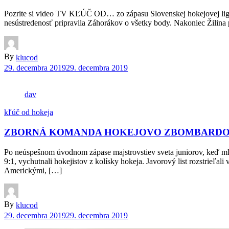
Pozrite si video TV KĽÚČ OD… zo zápasu Slovenskej hokejovej lig
nesústredenosť pripravila Záhorákov o všetky body. Nakoniec Žilina p
By
klucod
29. decembra 2019
29. decembra 2019
dav
kľúč od hokeja
ZBORNÁ KOMANDA HOKEJOVO ZBOMBARDOVA
Po neúspešnom úvodnom zápase majstrovstiev sveta juniorov, keď mlad
9:1, vychutnali hokejistov z kolísky hokeja. Javorový list rozstrie
Americkými, […]
By
klucod
29. decembra 2019
29. decembra 2019