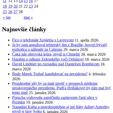
11
12
13
14
15
16
17
18
19
20
21
22
23
24
25
26
27
28
« jan
mar »
Najnovšie články
Fico o telefonáte Szijártóa s Lavrovom
11. apríla 2026
Ja by som angažoval trénerský tím z Brazílie, hovorí bývalý
rozhodca o náhrade za Calzonu
29. marca 2026
Čaká nás obrovská kríza, myslí si Chmelár
28. marca 2026
Harabin o odkaze Zelenského voči Orbánovi
18. marca 2026
David Lindtner po rozsudku nad Danielom Bombicom
18.
marca 2026
Bude Marek Trubač kandidovať na prezidenta?
4. februára
2026
Pronárodné sily by sa mali spojiť v prospech nájdenia
proslovenského prezidenta. Podľa Hriňákovej by ním mal byť
tento muž
25. januára 2026
Porucha vodovodu zapríčinila zaplavenie časti ulice v
Pezinku
19. januára 2026
Napadnú Kubu a pravdepodobne aj iné štáty Južnej Ameriky,
myslí si Igor Sojka
6. januára 2026