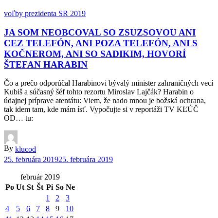
voľby prezidenta SR 2019
JA SOM NEOBCOVAL SO ZSUZSOVOU ANI
CEZ TELEFÓN, ANI POZA TELEFÓN, ANI S
KOČNEROM, ANI SO SADIKIM, HOVORÍ
ŠTEFAN HARABIN
Čo a prečo odporúčal Harabinovi bývalý minister zahraničných vecí
Kubiš a súčasný šéf tohto rezortu Miroslav Lajčák? Harabin o
údajnej príprave atentátu: Viem, že nado mnou je božská ochrana,
tak idem tam, kde mám ísť. Vypočujte si v reportáži TV KĽÚČ
OD… tu:
By
klucod
25. februára 2019
25. februára 2019
február 2019
Po
Ut
St
Št
Pi
So
Ne
1
2
3
4
5
6
7
8
9
10