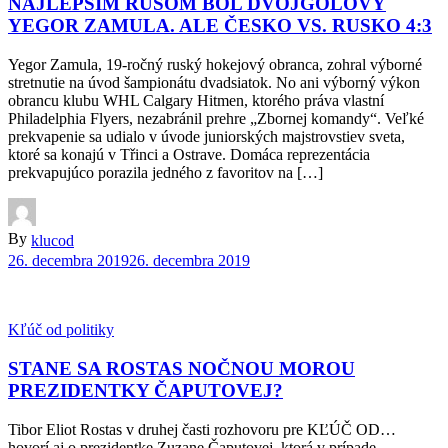
NAJLEPŠÍM RUSOM BOL DVOJGÓLOVÝ
YEGOR ZAMULA. ALE ČESKO VS. RUSKO 4:3
Yegor Zamula, 19-ročný ruský hokejový obranca, zohral výborné
stretnutie na úvod šampionátu dvadsiatok. No ani výborný výkon
obrancu klubu WHL Calgary Hitmen, ktorého práva vlastní
Philadelphia Flyers, nezabránil prehre „Zbornej komandy“. Veľké
prekvapenie sa udialo v úvode juniorských majstrovstiev sveta,
ktoré sa konajú v Třinci a Ostrave. Domáca reprezentácia
prekvapujúco porazila jedného z favoritov na […]
By
klucod
26. decembra 2019
26. decembra 2019
Kľúč od politiky
STANE SA ROSTAS NOČNOU MOROU
PREZIDENTKY ČAPUTOVEJ?
Tibor Eliot Rostas v druhej časti rozhovoru pre KĽÚČ OD…
hovorí aj o prezidentke Zuzane Čaputovej, ktorá v prípade