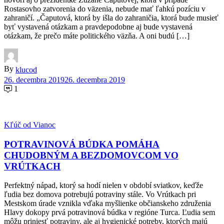
Rostasovho zatvorenia do väzenia, nebude mať ľahkú pozíciu v
zahraničí. „Čaputová, ktorá by išla do zahraničia, ktorá bude musieť
byť vystavená otázkam a pravdepodobne aj bude vystavená
otázkam, že prečo máte politického väzňa. A oni budú […]
By
klucod
26. decembra 2019
26. decembra 2019
1
Kľúč od Vianoc
POTRAVINOVÁ BÚDKA POMÁHA
CHUDOBNÝM A BEZDOMOVCOM VO
VRÚTKACH
Perfektný nápad, ktorý sa hodí nielen v období sviatkov, keďže
ľudia bez domova potrebujú potraviny stále. Vo Vrútkach pri
Mestskom úrade vznikla vďaka myšlienke občianskeho združenia
Hlavy dokopy prvá potravinová búdka v regióne Turca. Ľudia sem
môžu priniesť potraviny, ale aj hygienické potreby, ktorých majú