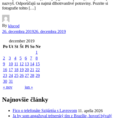
nazvyš. Odporúčajú sa najmä dlhotrvanlivé potraviny. Pozrite si
fotografie tohto […]
By
klucod
26. decembra 2019
26. decembra 2019
december 2019
Po
Ut
St
Št
Pi
So
Ne
1
2
3
4
5
6
7
8
9
10
11
12
13
14
15
16
17
18
19
20
21
22
23
24
25
26
27
28
29
30
31
« nov
jan »
Najnovšie články
Fico o telefonáte Szijártóa s Lavrovom
11. apríla 2026
Ja by som angažoval trénerský tím z Brazílie, hovorí bývalý