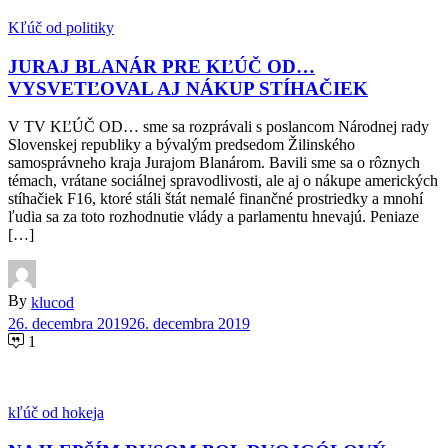
Kľúč od politiky
JURAJ BLANÁR PRE KĽÚČ OD…
VYSVETĽOVAL AJ NÁKUP STÍHAČIEK
V TV KĽÚČ OD… sme sa rozprávali s poslancom Národnej rady
Slovenskej republiky a bývalým predsedom Žilinského
samosprávneho kraja Jurajom Blanárom. Bavili sme sa o rôznych
témach, vrátane sociálnej spravodlivosti, ale aj o nákupe amerických
stíhačiek F16, ktoré stáli štát nemalé finančné prostriedky a mnohí
ľudia sa za toto rozhodnutie vlády a parlamentu hnevajú. Peniaze
[…]
By
klucod
26. decembra 2019
26. decembra 2019
1
kľúč od hokeja