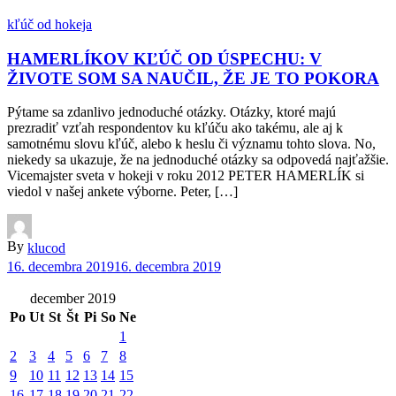
kľúč od hokeja
HAMERLÍKOV KĽÚČ OD ÚSPECHU: V
ŽIVOTE SOM SA NAUČIL, ŽE JE TO POKORA
Pýtame sa zdanlivo jednoduché otázky. Otázky, ktoré majú
prezradiť vzťah respondentov ku kľúču ako takému, ale aj k
samotnému slovu kľúč, alebo k heslu či významu tohto slova. No,
niekedy sa ukazuje, že na jednoduché otázky sa odpovedá najťažšie.
Vicemajster sveta v hokeji v roku 2012 PETER HAMERLÍK si
viedol v našej ankete výborne. Peter, […]
By
klucod
16. decembra 2019
16. decembra 2019
december 2019
Po
Ut
St
Št
Pi
So
Ne
1
2
3
4
5
6
7
8
9
10
11
12
13
14
15
16
17
18
19
20
21
22