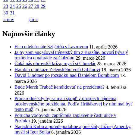
23
24
25
26
27
28
29
30
31
« nov
jan »
Najnovšie články
Fico o telefonáte Szijártóa s Lavrovom
11. apríla 2026
Ja by som angažoval trénerský tím z Brazílie, hovorí bývalý
rozhodca o náhrade za Calzonu
29. marca 2026
Čaká nás obrovská kríza, myslí si Chmelár
28. marca 2026
Harabin o odkaze Zelenského voči Orbánovi
18. marca 2026
David Lindtner po rozsudku nad Danielom Bombicom
18.
marca 2026
Bude Marek Trubač kandidovať na prezidenta?
4. februára
2026
Pronárodné sily by sa mali spojiť v prospech nájdenia
proslovenského prezidenta. Podľa Hriňákovej by ním mal byť
tento muž
25. januára 2026
Porucha vodovodu zapríčinila zaplavenie časti ulice v
Pezinku
19. januára 2026
Napadnú Kubu a pravdepodobne aj iné štáty Južnej Ameriky,
myslí si Igor Sojka
6. januára 2026