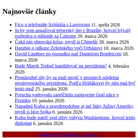
Najnovšie články
Fico o telefonáte Szijártóa s Lavrovom
11. apríla 2026
Ja by som angažoval trénerský tím z Brazílie, hovorí bývalý
rozhodca o náhrade za Calzonu
29. marca 2026
Čaká nás obrovská kríza, myslí si Chmelár
28. marca 2026
Harabin o odkaze Zelenského voči Orbánovi
18. marca 2026
David Lindtner po rozsudku nad Danielom Bombicom
18.
marca 2026
Bude Marek Trubač kandidovať na prezidenta?
4. februára
2026
Pronárodné sily by sa mali spojiť v prospech nájdenia
proslovenského prezidenta. Podľa Hriňákovej by ním mal byť
tento muž
25. januára 2026
Porucha vodovodu zapríčinila zaplavenie časti ulice v
Pezinku
19. januára 2026
Napadnú Kubu a pravdepodobne aj iné štáty Južnej Ameriky,
myslí si Igor Sojka
6. januára 2026
Kuba bude patriť pod sféry vplyvu Washingtonu, hovorí tento
diplomat
6. januára 2026
A theme by Gradient Themes ©