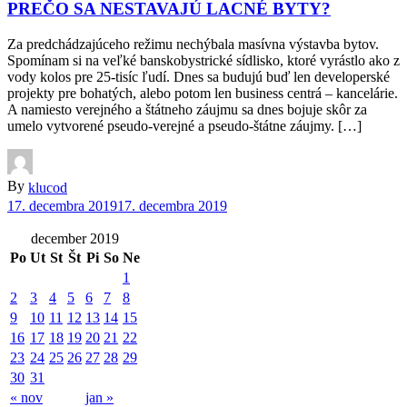
PREČO SA NESTAVAJÚ LACNÉ BYTY?
Za predchádzajúceho režimu nechýbala masívna výstavba bytov.
Spomínam si na veľké banskobystrické sídlisko, ktoré vyrástlo ako z
vody kolos pre 25-tisíc ľudí. Dnes sa budujú buď len developerské
projekty pre bohatých, alebo potom len business centrá – kancelárie.
A namiesto verejného a štátneho záujmu sa dnes bojuje skôr za
umelo vytvorené pseudo-verejné a pseudo-štátne záujmy. […]
By
klucod
17. decembra 2019
17. decembra 2019
december 2019
Po
Ut
St
Št
Pi
So
Ne
1
2
3
4
5
6
7
8
9
10
11
12
13
14
15
16
17
18
19
20
21
22
23
24
25
26
27
28
29
30
31
« nov
jan »