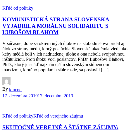
Kľúč od politiky
KOMUNISTICKÁ STRANA SLOVENSKA
VYJADRILA MORÁLNU SOLIDARITU S
ĽUBOŠOM BLAHOM
V súčasnej dobe sa okrem iných útokov na slobodu slova pridal aj
útok zo strany médií, ktorý poslúchla Slovenská akadémia vied, ako
keby médiá boli v ich nadriadenej úlohe a ona nebola svojprávnou
inštituúciou. Proti útoku voči poslancovi PhDr. Ľubošovi Blahovi,
PhD., ktorý je snáď najznámejším slovenským stúpencom
marxizmu, ktorého popularita stále rastie, sa postavili […]
By
klucod
17. decembra 2019
17. decembra 2019
Kľúč od politiky
Kľúč od verejného záujmu
SKUTOČNÉ VEREJNÉ A ŠTÁTNE ZÁUJMY: