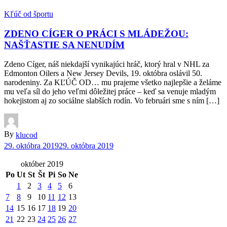
Kľúč od športu
ZDENO CÍGER O PRÁCI S MLÁDEŽOU:
NAŠŤASTIE SA NENUDÍM
Zdeno Cíger, náš niekdajší vynikajúci hráč, ktorý hral v NHL za
Edmonton Oilers a New Jersey Devils, 19. októbra oslávil 50.
narodeniny. Za KĽÚČ OD… mu prajeme všetko najlepšie a želáme
mu veľa síl do jeho veľmi dôležitej práce – keď sa venuje mladým
hokejistom aj zo sociálne slabších rodín. Vo februári sme s ním […]
By
klucod
29. októbra 2019
29. októbra 2019
október 2019
Po
Ut
St
Št
Pi
So
Ne
1
2
3
4
5
6
7
8
9
10
11
12
13
14
15
16
17
18
19
20
21
22
23
24
25
26
27