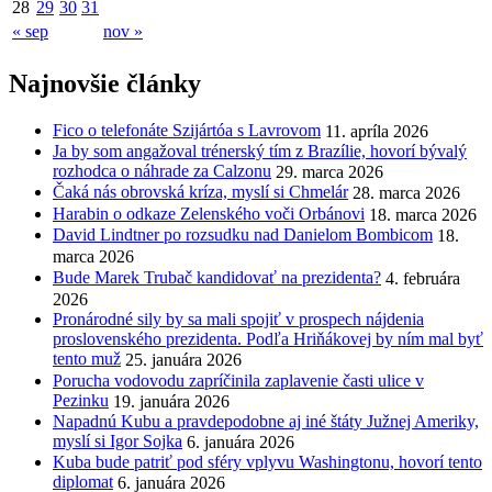
28
29
30
31
« sep
nov »
Najnovšie články
Fico o telefonáte Szijártóa s Lavrovom
11. apríla 2026
Ja by som angažoval trénerský tím z Brazílie, hovorí bývalý
rozhodca o náhrade za Calzonu
29. marca 2026
Čaká nás obrovská kríza, myslí si Chmelár
28. marca 2026
Harabin o odkaze Zelenského voči Orbánovi
18. marca 2026
David Lindtner po rozsudku nad Danielom Bombicom
18.
marca 2026
Bude Marek Trubač kandidovať na prezidenta?
4. februára
2026
Pronárodné sily by sa mali spojiť v prospech nájdenia
proslovenského prezidenta. Podľa Hriňákovej by ním mal byť
tento muž
25. januára 2026
Porucha vodovodu zapríčinila zaplavenie časti ulice v
Pezinku
19. januára 2026
Napadnú Kubu a pravdepodobne aj iné štáty Južnej Ameriky,
myslí si Igor Sojka
6. januára 2026
Kuba bude patriť pod sféry vplyvu Washingtonu, hovorí tento
diplomat
6. januára 2026