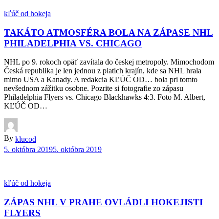
kľúč od hokeja
TAKÁTO ATMOSFÉRA BOLA NA ZÁPASE NHL
PHILADELPHIA VS. CHICAGO
NHL po 9. rokoch opäť zavítala do českej metropoly. Mimochodom
Česká republika je len jednou z piatich krajín, kde sa NHL hrala
mimo USA a Kanady. A redakcia KĽÚČ OD… bola pri tomto
nevšednom zážitku osobne. Pozrite si fotografie zo zápasu
Philadelphia Flyers vs. Chicago Blackhawks 4:3. Foto M. Albert,
KĽÚČ OD…
By
klucod
5. októbra 2019
5. októbra 2019
kľúč od hokeja
ZÁPAS NHL V PRAHE OVLÁDLI HOKEJISTI
FLYERS