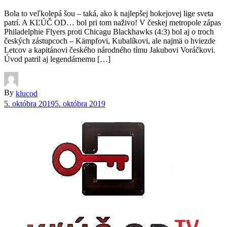
Bola to veľkolepá šou – taká, ako k najlepšej hokejovej lige sveta
patrí. A KĽÚČ OD… bol pri tom naživo! V českej metropole zápas
Philadelphie Flyers proti Chicagu Blackhawks (4:3) bol aj o troch
českých zástupcoch – Kämpfovi, Kubalíkovi, ale najmä o hviezde
Letcov a kapitánovi českého národného tímu Jakubovi Voráčkovi.
Úvod patril aj legendárnemu […]
By
klucod
5. októbra 2019
5. októbra 2019