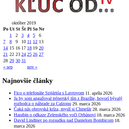
október 2019
Po
Ut
St
Št
Pi
So
Ne
1
2
3
4
5
6
7
8
9
10
11
12
13
14
15
16
17
18
19
20
21
22
23
24
25
26
27
28
29
30
31
« sep
nov »
Najnovšie články
Fico o telefonáte Szijártóa s Lavrovom
11. apríla 2026
Ja by som angažoval trénerský tím z Brazílie, hovorí bývalý
rozhodca o náhrade za Calzonu
29. marca 2026
Čaká nás obrovská kríza, myslí si Chmelár
28. marca 2026
Harabin o odkaze Zelenského voči Orbánovi
18. marca 2026
David Lindtner po rozsudku nad Danielom Bombicom
18.
marca 2026