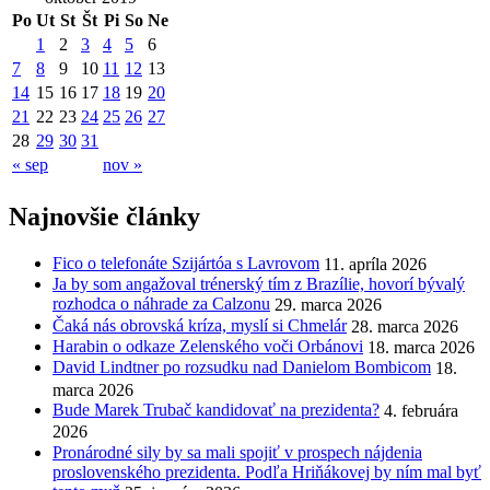
Po
Ut
St
Št
Pi
So
Ne
1
2
3
4
5
6
7
8
9
10
11
12
13
14
15
16
17
18
19
20
21
22
23
24
25
26
27
28
29
30
31
« sep
nov »
Najnovšie články
Fico o telefonáte Szijártóa s Lavrovom
11. apríla 2026
Ja by som angažoval trénerský tím z Brazílie, hovorí bývalý
rozhodca o náhrade za Calzonu
29. marca 2026
Čaká nás obrovská kríza, myslí si Chmelár
28. marca 2026
Harabin o odkaze Zelenského voči Orbánovi
18. marca 2026
David Lindtner po rozsudku nad Danielom Bombicom
18.
marca 2026
Bude Marek Trubač kandidovať na prezidenta?
4. februára
2026
Pronárodné sily by sa mali spojiť v prospech nájdenia
proslovenského prezidenta. Podľa Hriňákovej by ním mal byť