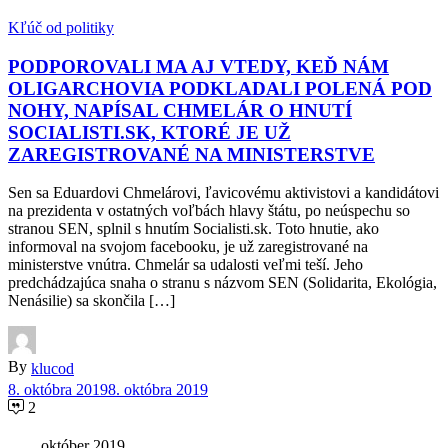
Kľúč od politiky
PODPOROVALI MA AJ VTEDY, KEĎ NÁM
OLIGARCHOVIA PODKLADALI POLENÁ POD
NOHY, NAPÍSAL CHMELÁR O HNUTÍ
SOCIALISTI.SK, KTORÉ JE UŽ
ZAREGISTROVANÉ NA MINISTERSTVE
Sen sa Eduardovi Chmelárovi, ľavicovému aktivistovi a kandidátovi
na prezidenta v ostatných voľbách hlavy štátu, po neúspechu so
stranou SEN, splnil s hnutím Socialisti.sk. Toto hnutie, ako
informoval na svojom facebooku, je už zaregistrované na
ministerstve vnútra. Chmelár sa udalosti veľmi teší. Jeho
predchádzajúca snaha o stranu s názvom SEN (Solidarita, Ekológia,
Nenásilie) sa skončila […]
By
klucod
8. októbra 2019
8. októbra 2019
2
október 2019