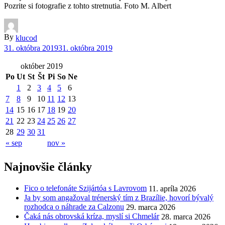
Pozrite si fotografie z tohto stretnutia. Foto M. Albert
By
klucod
31. októbra 2019
31. októbra 2019
október 2019
Po
Ut
St
Št
Pi
So
Ne
1
2
3
4
5
6
7
8
9
10
11
12
13
14
15
16
17
18
19
20
21
22
23
24
25
26
27
28
29
30
31
« sep
nov »
Najnovšie články
Fico o telefonáte Szijártóa s Lavrovom
11. apríla 2026
Ja by som angažoval trénerský tím z Brazílie, hovorí bývalý
rozhodca o náhrade za Calzonu
29. marca 2026
Čaká nás obrovská kríza, myslí si Chmelár
28. marca 2026