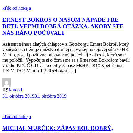
kľúč od hokeja
ERNEST BOKROŠ O NAŠOM NÁPADE PRE
DETI: VEĽMI DOBRÁ OTÁZKA. AKOBY STE
NÁS RÁNO POČÚVALI
Asistent trénera zlatých chlapcov z Göteborgu Ernest Bokroš, ktorý
v súčasnosti trénuje mužstvo druhej najvyššej hokejovej súťaže HK
Martin, zostal pozitívne prekvapený po jednej z otázok, ktorú sme
mu položili. Vypočujte si o čom sme sa s Ernestom Bokrošom bavili
v rádiu KĽÚČ OD… po derby-zápase MsHK DOXXbet Žilina –
HK VITAR Martin 1:2. Rozhovor […]
By
klucod
31. októbra 2019
31. októbra 2019
kľúč od hokeja
MICHAL MURČEK: ZÁPAS BOL DOBRÝ,