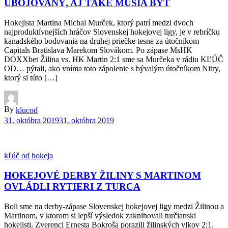
UBOJOVANÝ, AJ TAKÉ MUSIA BYŤ
Hokejista Martina Michal Murček, ktorý patrí medzi dvoch
najproduktívnejších hráčov Slovenskej hokejovej ligy, je v rebríčku
kanadského bodovania na druhej priečke tesne za útočníkom
Capitals Bratislava Marekom Slovákom. Po zápase MsHK
DOXXbet Žilina vs. HK Martin 2:1 sme sa Murčeka v rádiu KĽÚČ
OD… pýtali, ako vníma toto zápolenie s bývalým útočníkom Nitry,
ktorý si túto […]
By
klucod
31. októbra 2019
31. októbra 2019
kľúč od hokeja
HOKEJOVÉ DERBY ŽILINY S MARTINOM
OVLÁDLI RYTIERI Z TURCA
Boli sme na derby-zápase Slovenskej hokejovej ligy medzi Žilinou a
Martinom, v ktorom si lepší výsledok zaknihovali turčianski
hokejisti. Zverenci Ernesta Bokroša porazili žilinských vlkov 2:1.