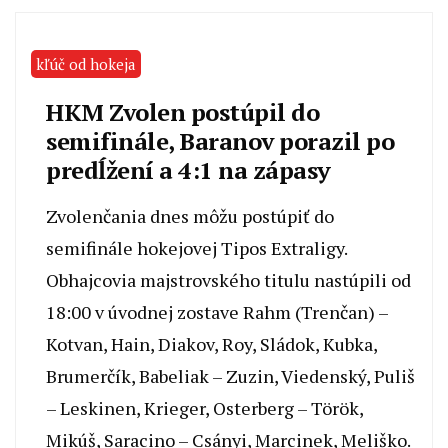
kľúč od hokeja
HKM Zvolen postúpil do
semifinále, Baranov porazil po
predĺžení a 4:1 na zápasy
Zvolenčania dnes môžu postúpiť do
semifinále hokejovej Tipos Extraligy.
Obhajcovia majstrovského titulu nastúpili od
18:00 v úvodnej zostave Rahm (Trenčan) –
Kotvan, Hain, Diakov, Roy, Sládok, Kubka,
Brumerčík, Babeliak – Zuzin, Viedenský, Puliš
– Leskinen, Krieger, Osterberg – Török,
Mikúš, Saracino – Csányi, Marcinek, Meliško.