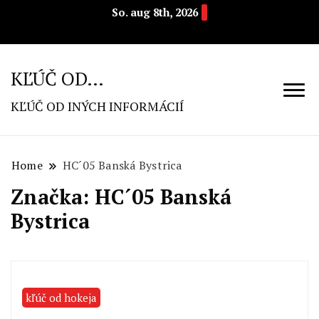
So. aug 8th, 2026
KĽÚČ OD…
KĽÚČ OD INÝCH INFORMÁCIÍ
Home
HC´05 Banská Bystrica
Značka: HC´05 Banská
Bystrica
kľúč od hokeja