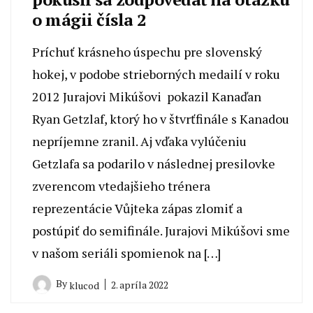
o mágii čísla 2
Príchuť krásneho úspechu pre slovenský
hokej, v podobe strieborných medailí v roku
2012 Jurajovi Mikúšovi pokazil Kanaďan
Ryan Getzlaf, ktorý ho v štvrťfinále s Kanadou
nepríjemne zranil. Aj vďaka vylúčeniu
Getzlafa sa podarilo v následnej presilovke
zverencom vtedajšieho trénera
reprezentácie Vůjteka zápas zlomiť a
postúpiť do semifinále. Jurajovi Mikúšovi sme
v našom seriáli spomienok na […]
By
2. apríla 2022
klucod