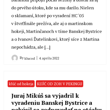
do prvého útoku, kde sa mu darilo. Nielen
o sklamaní, ktoré po vyradení HC´05
v štvrťfinále prežíva, ale aj o martinskom
hokeji, Martinčanoch v tíme Banskej Bystrice
a o Ivanovi Ďatelinkovi, ktorý síce z Martina
nepochádza, ale […]
By
4. apríla 2022
klucod
kľúč od hokeja
KĽÚČ OD ZOH V PEKINGU
Juraj Mikúš sa vyjadril k
vyradeniu Banskej Bystrice a
pokúsil sa zodpovedať na otázku