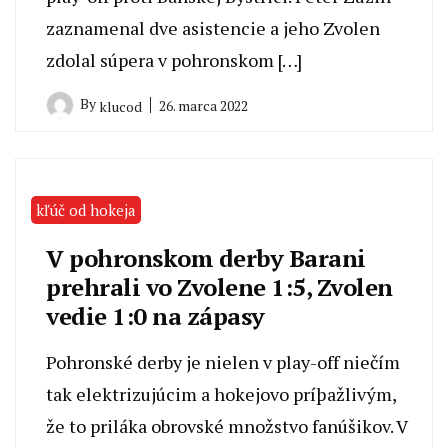
zaznamenal dve asistencie a jeho Zvolen
zdolal súpera v pohronskom […]
By
26. marca 2022
klucod
kľúč od hokeja
V pohronskom derby Barani
prehrali vo Zvolene 1:5, Zvolen
vedie 1:0 na zápasy
Pohronské derby je nielen v play-off niečím
tak elektrizujúcim a hokejovo príþažlivým,
že to priláka obrovské množstvo fanúšikov. V