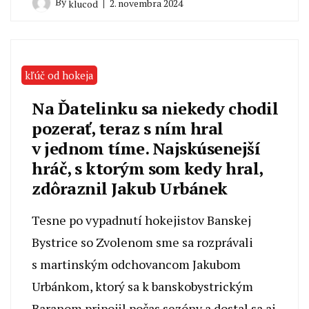
By
2. novembra 2024
klucod
kľúč od hokeja
Na Ďatelinku sa niekedy chodil
pozerať, teraz s ním hral
v jednom tíme. Najskúsenejší
hráč, s ktorým som kedy hral,
zdôraznil Jakub Urbánek
Tesne po vypadnutí hokejistov Banskej
Bystrice so Zvolenom sme sa rozprávali
s martinským odchovancom Jakubom
Urbánkom, ktorý sa k banskobystrickým
Baranom pripojil počas sezóny a dostal sa aj