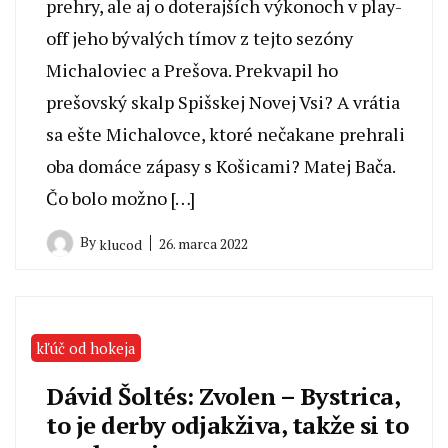
prehry, ale aj o doterajších výkonoch v play-
off jeho bývalých tímov z tejto sezóny
Michaloviec a Prešova. Prekvapil ho
prešovský skalp Spišskej Novej Vsi? A vrátia
sa ešte Michalovce, ktoré nečakane prehrali
oba domáce zápasy s Košicami? Matej Bača.
Čo bolo možno […]
By
26. marca 2022
klucod
kľúč od hokeja
Dávid Šoltés: Zvolen – Bystrica,
to je derby odjakživa, takže si to