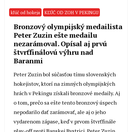
kľúč od hokeja
KĽÚČ OD ZOH V PEKINGU
Bronzový olympijský medailista
Peter Zuzin ešte medailu
nezarámoval. Opísal aj prvú
štvrťfinálovú výhru nad
Baranmi
Peter Zuzin bol súčasťou tímu slovenských
hokejistov, ktorí na zimných olympijských
hrách v Pekingu získali bronzové medaily. Aj
o tom, prečo sa ešte tento bronzový úspech
nepodarilo dať zarámovať, ale aj o jeho
vydarenom zápase, keď v prvom štvrťfinále
play-off proti Banskej Bystrici. Peter Zuzin