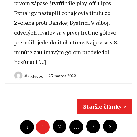
prvom zápase štvrťfinále play-off Tipos
Extraligy nastúpili obhajcovia titulu zo
Zvolena proti Banskej Bystrici. V súboji
odvelých rivalov sa v prvej tretine gólovo
presadili jedenkrát oba tímy. Najprv sa v 8.
minúte zaujímavým gólom predviedol
hosťujúci […]
By
25. marca 2022
klucod
Navigácia
Staršie články
v
Navigácia
článkoch
v
2
7
1
…