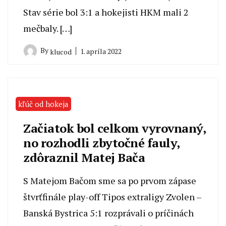
Stav série bol 3:1 a hokejisti HKM mali 2
mečbaly. […]
By
1. apríla 2022
klucod
kľúč od hokeja
Začiatok bol celkom vyrovnaný,
no rozhodli zbytočné fauly,
zdôraznil Matej Bača
S Matejom Bačom sme sa po prvom zápase
štvrťfinále play-off Tipos extraligy Zvolen –
Banská Bystrica 5:1 rozprávali o príčinách