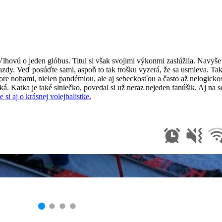
ovú o jeden glóbus. Titul si však svojimi výkonmi zaslúžila. Navyše si
 jazdy. Veď posúďte sami, aspoň to tak trošku vyzerá, že sa usmieva. Ta
ore nohami, nielen pandémiou, ale aj sebeckosťou a často až nelogicko
á. Katka je také slniečko, povedal si už neraz nejeden fanúšik. Aj na 
te si aj o krásnej volejbalistke.