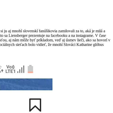
 ju aj mnohí slovenskí fanúšikovia zamilovali za to, aká je milá a
kto sa Liensberger prezentuje na facebooku a na instagrame. V čase
sťou, aj nám môže byť príkladom, veď aj úsmev lieči, ako sa hovorí v
sociálnych sieťach bolo vidieť, že mnohí Slováci Katharine glóbus