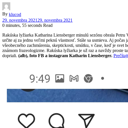
By
klucod
29. novembra 2021
29. novembra 2021
0 minutes, 55 seconds Read
Rakúska lyžiarka Katharina Liensberger minulú sezónu obrala Petru Vlh
určite aj za jednu veľmi peknú vlastnosť. Stále sa usmieva. Aj počas
všeobecného zachmúrenia, skeptickosti, smútku, v čase, keď je svet h
známom frazeologizme. Rakúska lyžiarka je už raz a navždy proste tak
dopriali.
(alb), foto FB a instagram Katharin Liensberger.
Prečítaj