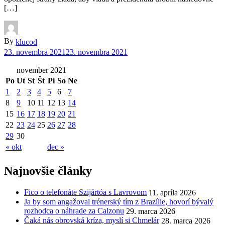
[…]
By
klucod
23. novembra 2021
23. novembra 2021
november 2021
Po
Ut
St
Št
Pi
So
Ne
1
2
3
4
5
6
7
8
9
10
11
12
13
14
15
16
17
18
19
20
21
22
23
24
25
26
27
28
29
30
« okt
dec »
Najnovšie články
Fico o telefonáte Szijártóa s Lavrovom
11. apríla 2026
Ja by som angažoval trénerský tím z Brazílie, hovorí bývalý
rozhodca o náhrade za Calzonu
29. marca 2026
Čaká nás obrovská kríza, myslí si Chmelár
28. marca 2026