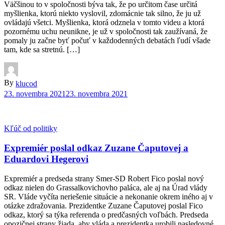
Väčšinou to v spoločnosti býva tak, že po určitom čase určitá
myšlienka, ktorú niekto vyslovil, zdomácnie tak silno, že ju už
ovládajú všetci. Myšlienka, ktorá odznela v tomto videu a ktorá
pozornému uchu neunikne, je už v spoločnosti tak zaužívaná, že
pomaly ju začne byť počuť v každodenných debatách ľudí všade
tam, kde sa stretnú. […]
By
klucod
23. novembra 2021
23. novembra 2021
Kľúč od politiky
Expremiér poslal odkaz Zuzane Čaputovej a
Eduardovi Hegerovi
Expremiér a predseda strany Smer-SD Robert Fico poslal nový
odkaz nielen do Grassalkovichovho paláca, ale aj na Úrad vlády
SR. Vláde vyčíta neriešenie situácie a nekonanie okrem iného aj v
otázke zdražovania. Prezidentke Zuzane Čaputovej poslal Fico
odkaz, ktorý sa týka referenda o predčasných voľbách. Predseda
opozičnej strany žiada, aby vláda a prezidentka urobili nasledovné