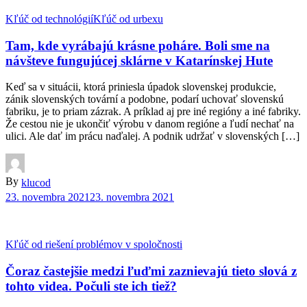
Kľúč od technológií
Kľúč od urbexu
Tam, kde vyrábajú krásne poháre. Boli sme na
návšteve fungujúcej sklárne v Katarínskej Hute
Keď sa v situácii, ktorá priniesla úpadok slovenskej produkcie,
zánik slovenských tovární a podobne, podarí uchovať slovenskú
fabriku, je to priam zázrak. A príklad aj pre iné regióny a iné fabriky.
Že cestou nie je ukončiť výrobu v danom regióne a ľudí nechať na
ulici. Ale dať im prácu naďalej. A podnik udržať v slovenských […]
By
klucod
23. novembra 2021
23. novembra 2021
Kľúč od riešení problémov v spoločnosti
Čoraz častejšie medzi ľuďmi zaznievajú tieto slová z
tohto videa. Počuli ste ich tiež?