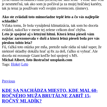
je nesmrteľná, tak ako som ju počúval ja za mojej hráčskej kariéry,
tak ju teraz ja používam voči svojim zverencom. (úsmev).
Ako ste zvládali toto mimoriadne teplé leto a čo vás najlepšie
schladilo?
Vďaka tomu, že bola vynájdená klimatizácia, tak som ho docela
zvládol, nakoľko v meste tej zelene celkom dosť chýba.
Leto je spojené aj s letnými hitmi. Ktorá letná pieseň vám
najviac zarezonovala v duši a ktorá letná pieseň bola pre vás
piesňou tohto leta?
Fú, ťažká toto otázka pre mňa, pretože naše rádia sú také super, že
niektoré skladby dokážu hrať aj 8x za deň, ťažko si vybrať. Ale
docela mi rezonuje Giant keďže bol spojený s MS.
Michal Albert, foto ilustračné unsplash.com
Hokej
Leto
Tags:
Previous
KDE SA NACHÁDZA MIESTO, KDE MAL 60-
ROČNÉHO MUŽA BRUTÁLNE ZABIŤ 15-
ROČNÝ MLADÍK?