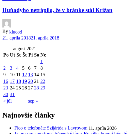
Huňadyho netrápilo, že v bránke stál Križan
By
klucod
21. apríla 2018
21. apríla 2018
august 2021
Po
Ut
St
Št
Pi
So
Ne
1
2
3
4
5
6
7
8
9
10
11
12
13
14
15
16
17
18
19
20
21
22
23
24
25
26
27
28
29
30
31
« júl
sep »
Najnovšie články
Fico o telefonáte Szijártóa s Lavrovom
11. apríla 2026
Ja by som angažoval trénerský tím z Brazílie, hovorí bývalý