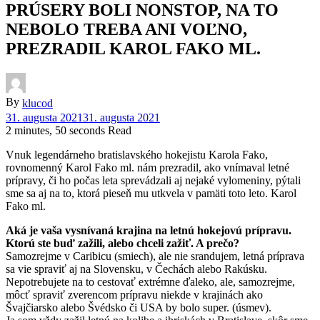
PRÚSERY BOLI NONSTOP, NA TO
NEBOLO TREBA ANI VOĽNO,
PREZRADIL KAROL FAKO ML.
By
klucod
31. augusta 2021
31. augusta 2021
2 minutes, 50 seconds Read
Vnuk legendárneho bratislavského hokejistu Karola Fako,
rovnomenný Karol Fako ml. nám prezradil, ako vnímaval letné
prípravy, či ho počas leta sprevádzali aj nejaké vylomeniny, pýtali
sme sa aj na to, ktorá pieseň mu utkvela v pamäti toto leto. Karol
Fako ml.
Aká je vaša vysnívaná krajina na letnú hokejovú prípravu.
Ktorú ste buď zažili, alebo chceli zažiť. A prečo?
Samozrejme v Caribicu (smiech), ale nie srandujem, letná príprava
sa vie spraviť aj na Slovensku, v Čechách alebo Rakúsku.
Nepotrebujete na to cestovať extrémne ďaleko, ale, samozrejme,
môcť spraviť zverencom prípravu niekde v krajinách ako
Švajčiarsko alebo Švédsko či USA by bolo super. (úsmev).