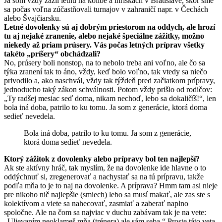
Ja som vždy zažil letnú na kolibe a ihriskách v Bratislave, skôr sme
sa počas voľna zúčastňovali turnajov v zahraničí napr. v Čechách
alebo Švajčiarsku.
Letné dovolenky sú aj dobrým priestorom na oddych, ale hrozí
tu aj nejaké zranenie, alebo nejaké špeciálne zážitky, možno
niekedy až priam prúsery. Vás počas letných príprav všetky
takéto „príšery“ obchádzali?
No, prúsery boli nonstop, na to nebolo treba ani voľno, ale čo sa
týka zranení tak to áno, vždy, keď bolo voľno, tak vtedy sa niečo
privodilo a, ako naschvál, vždy tak týždeň pred začiatkom prípravy,
jednoducho taký zákon schválnosti. Potom vždy prišlo od rodičov:
„Ty radšej mesiac seď doma, nikam nechoď, lebo sa dokaličíš!“, len
bola iná doba, patrilo to ku tomu. Ja som z generácie, ktorá doma
sedieť nevedela.
Bola iná doba, patrilo to ku tomu. Ja som z generácie,
ktorá doma sedieť nevedela.
Ktorý zážitok z dovolenky alebo prípravy bol ten najlepší?
Ak ste aktívny hráč, tak myslím, že na dovolenke ide hlavne o to
oddýchnuť si, zregenerovať a nachystať sa na tú prípravu, takže
podľa mňa to je to naj na dovolenke. A príprava? Hmm tam asi nieje
pre nikoho nič najlepšie (smiech) lebo sa musí makať, ale zas ste s
kolektívom a viete sa nahecovať, zasmiať a zaberať naplno
spoločne. Ale na čom sa najviac v duchu zabávam tak je na vete:
„Ulievaním neoklameš mňa (trénera) ale sám seba.“ Proste táto veta