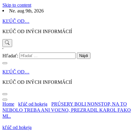
Skip to content
Ne. aug 9th, 2026
KĽÚČ OD…
KĽÚČ OD INÝCH INFORMÁCIÍ
'
Hľadať:
KĽÚČ OD…
KĽÚČ OD INÝCH INFORMÁCIÍ
Home
kľúč od hokeja
PRÚSERY BOLI NONSTOP, NA TO
NEBOLO TREBA ANI VOĽNO, PREZRADIL KAROL FAKO
ML.
kľúč od hokeja